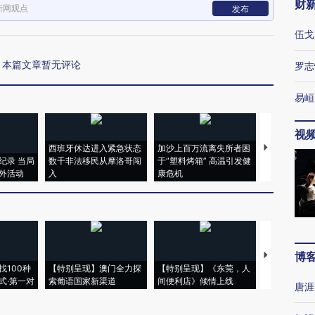
财
新网观点
发布
伍戈
本篇文章暂无评论
罗志
易峘
视
西班牙休达进入紧急状态
加沙上百万流离失所者困
马航飞行员
纪录 当局
数千非法移民从摩洛哥闯
于“塑料烤箱” 高温引发健
粒摇头丸 尿
外活动
入
康危机
毒品
博
【推广】走
找100种
【特别呈现】澳门全力探
【特别呈现】《东莞，人
会，让数智科
式·第一对
索葡语国家新渠道
间便利店》倾情上线
业
唐涯