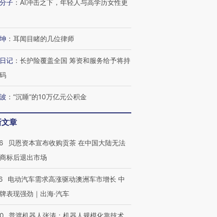
分子
：
AI冲击之下，年轻人与高学历女性更
坤
：
耳闻目睹的几位律师
日记
：
长护险覆盖全国 筹资和服务给予将持
码
波
：
“沉睡”的10万亿元公积金
新文章
6
贝恩资本宣布收购贡茶 在中国大陆无法
商标后退出市场
6
电动汽车需求高涨驱动澳洲车市增长 中
牌表现强劲｜出海·汽车
00
普渡机器人张涛：机器人规模化靠技术、