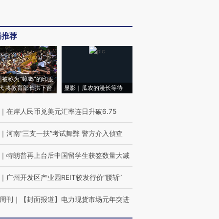
辑推荐
|被称为“蟑螂”的印度
代 将教育部长拱下台
显影｜瓜农的漫长等待
｜
在岸人民币兑美元汇率连日升破6.75
｜
河南“三支一扶”考试舞弊 警方介入侦查
｜
特朗普再上台后中国留学生获签数量大减
｜
广州开发区产业园REIT较发行价“腰斩”
周刊
｜
【封面报道】电力现货市场元年突进