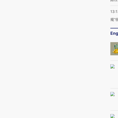
13:1
规”
Eng