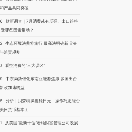
和产品共同突破
56
财新调查｜7月消费或有反弹、出口维持
 受哪些因素带动？
42
生态环境法典将施行 最高法明确新旧法
与追责规则
0
看空消费的“三大误区”
59
中东局势催化东南亚能源焦虑 多国出台
新政加速转型
05
分析｜贝森特操盘稳日元，操作巧思能否
美日货币基本面
1
从美国“最新十佳”看纯财富管理公司发展