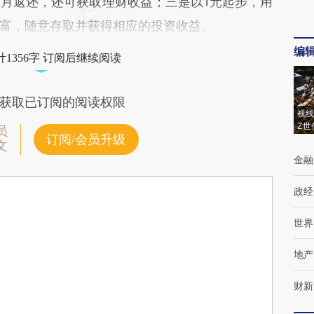
月返还，还可获取理财收益；三是以1元起步，用
富，随意存取并获得相应的投资收益。
编
1356字 订阅后继续阅读
获取已订阅的阅读权限
视线
Z世
员
订阅/会员升级
文
金融
政经
世界
地产
财新