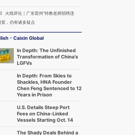
3
火线评论｜广东雷州“特教老师招聘违
很雷，仍有诸多疑点
lish - Caixin Global
In Depth: The Unfinished
Transformation of China’s
LGFVs
In Depth: From Skies to
Shackles, HNA Founder
Chen Feng Sentenced to 12
Years in Prison
U.S. Details Steep Port
Fees on China-Linked
Vessels Starting Oct. 14
The Shady Deals Behind a