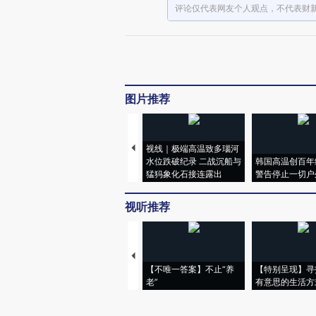
评论仅代表网友个人观点，不代表财
图片推荐
视线｜极端高温致多瑙河
水位跌破纪录 二战沉船与
韩国高温创百年
猛犸象化石接连露出
警告停止一切户
视听推荐
【不唯一答案】不止“养
【特别呈现】寻
老”
有意思的生活方