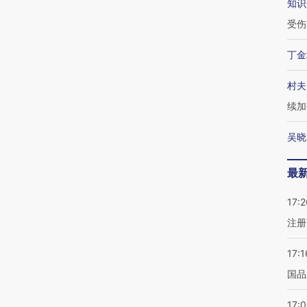
知识
受伤
丁金
村夫
续加
吴晓
最
17:2
注册
17:1
国品
17: