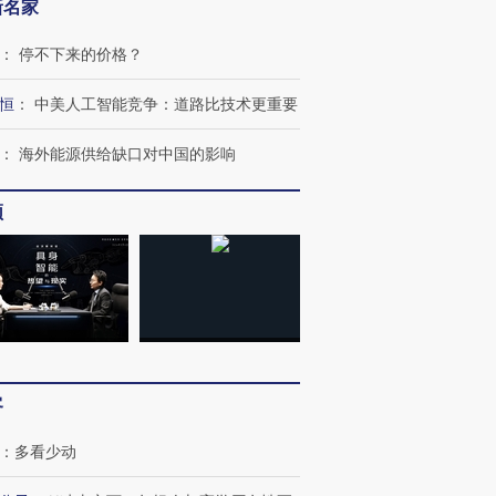
新名家
：
停不下来的价格？
恒
：
中美人工智能竞争：道路比技术更重要
：
海外能源供给缺口对中国的影响
频
跨国走私7万
视线｜HYROX的吸金
视线｜被
检体内含3种
术：是什么让中产们甘
泽连斯基密集出访美英 索
度Z世代
心“花钱找虐”？
要防空导弹“救急”
育部长拱
客
进第四届链博
【商旅对话】华住集团
技“链”接产
【特别呈现】寻找100种
CFO：不靠规模取胜，华
【特别呈
有意思的生活方式·第三对
住三大增长引擎是什么？
有意思的
：
多看少动