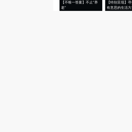
【不唯一答案】不止“养
【特别呈现】寻
老”
有意思的生活方