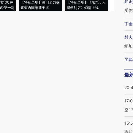
知识
找100种
【特别呈现】澳门全力探
【特别呈现】《东莞，人
会，让数智科
式·第一对
索葡语国家新渠道
间便利店》倾情上线
业
受伤
丁金
村夫
续加
吴晓
最
20:
17:
空”
15:
资超