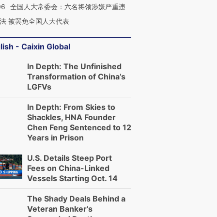
06
全国人大常委会：六名将领涉嫌严重违
法 被罢免全国人大代表
lish - Caixin Global
In Depth: The Unfinished
Transformation of China’s
LGFVs
In Depth: From Skies to
Shackles, HNA Founder
Chen Feng Sentenced to 12
Years in Prison
U.S. Details Steep Port
Fees on China-Linked
Vessels Starting Oct. 14
The Shady Deals Behind a
Veteran Banker’s