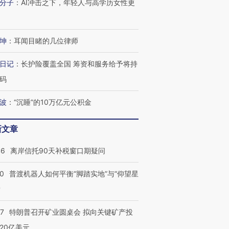
分子
：
AI冲击之下，年轻人与高学历女性更
技“链”接产
【特别呈现】寻找100种
CFO：不靠规模取胜，华
【特别呈
有意思的生活方式·第三对
住三大增长引擎是什么？
有意思的
坤
：
耳闻目睹的几位律师
日记
：
长护险覆盖全国 筹资和服务给予将持
码
波
：
“沉睡”的10万亿元公积金
新文章
46
离岸信托90天补税窗口期疑问
00
普渡机器人如何平衡“脚踏实地”与“仰望星
？
57
特朗普召开矿业圆桌会 拟向关键矿产投
20亿美元