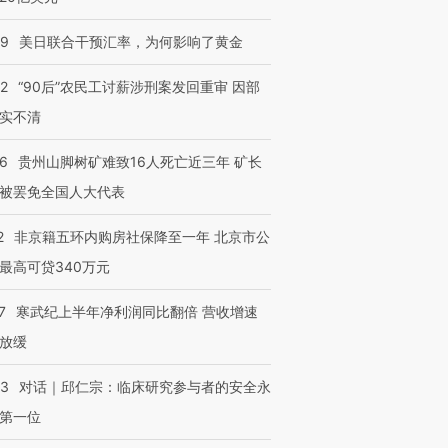
09
美日联合干预汇率，为何影响了黄金
32
“90后”农民工讨薪涉刑案发回重审 因部
实不清
36
贵州山脚树矿难致16人死亡近三年 矿长
被罢免全国人大代表
2
非京籍五环内购房社保降至一年 北京市公
最高可贷340万元
7
寒武纪上半年净利润同比翻倍 营收增速
放缓
53
对话｜邱仁宗：临床研究参与者的安全永
第一位