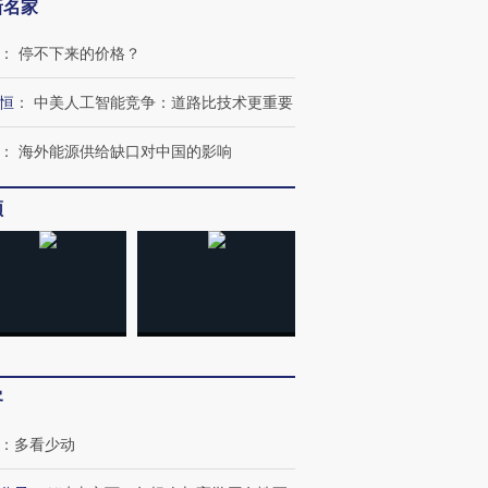
新名家
：
停不下来的价格？
恒
：
中美人工智能竞争：道路比技术更重要
：
海外能源供给缺口对中国的影响
频
跨国走私7万
视线｜被称为“蟑螂”的印
视线｜“入侵”还是“人道危
检体内含3种
度Z世代 用街头抗争将教
机”？难民潮撕裂西班牙
秘鲁纳斯
育部长拱下台
飞地休达
13人遇难
客
：
多看少动
进第四届链博
【商旅对话】华住集团