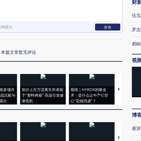
财
伍戈
新网观点
发布
罗志
易峘
本篇文章暂无评论
视
致多瑙河
加沙上百万流离失所者困
视线｜HYROX的吸金
马航飞行员
二战沉船与
于“塑料烤箱” 高温引发健
术：是什么让中产们甘
粒摇头丸 尿
露出
康危机
心“花钱找虐”？
毒品
博
唐涯
【推广】走