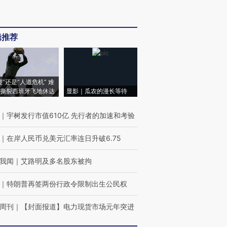
辑推荐
侵”还是“人道危机” 难
撕裂西班牙飞地休达
显影｜瓜农的漫长等待
｜
宇树发行市值610亿 先行者的加速和考验
｜
在岸人民币兑美元汇率连日升破6.75
我闻
｜
艾路明及多名股东被拘
｜
特朗普再签两份行政令限制出生公民权
周刊
｜
【封面报道】电力现货市场元年突进