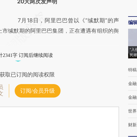
20天两次发声明
7月18日，阿里巴巴曾以《“缄默期”的声
编
上市缄默期的阿里巴巴集团，正在遭遇有组织的舆
“入
2341字 订阅后继续阅读
民潮
特稿
获取已订阅的阅读权限
金融
员
订阅/会员升级
文
金融
世界
财新