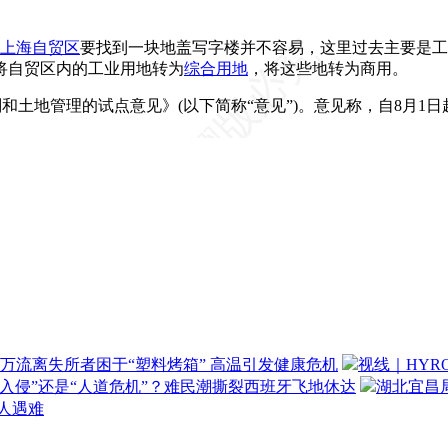
上海自贸区
要找到一块地盖写字楼并不容易，这里过去主要是工
将自贸区内的工业用地转为
综合用地
，将这些地转为商用。
土地管理的试点意见》(以下简称“意见”)。意见称，自8月1
万流离失所者困于“塑料烤箱” 高温引发健康危机
视线｜HYR
“入侵”还是“人道危机”？难民潮撕裂西班牙飞地休达
湖北宜昌局
3人遇难