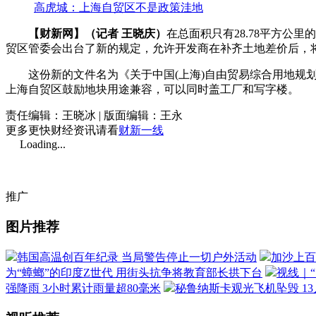
高虎城：上海自贸区不是政策洼地
【财新网】（记者 王晓庆）
在总面积只有28.78平方公里的
贸区管委会出台了新的规定，允许开发商在补齐土地差价后，
这份新的文件名为《关于中国(上海)自由贸易综合用地规划和
上海自贸区鼓励地块用途兼容，可以同时盖工厂和写字楼。
责任编辑：王晓冰 | 版面编辑：王永
更多更快财经资讯请看
财新一线
Loading...
推广
图片推荐
韩国高温创百年纪录 当局警告停止一切户外活动
加沙上百
为“蟑螂”的印度Z世代 用街头抗争将教育部长拱下台
视线｜
强降雨 3小时累计雨量超80毫米
秘鲁纳斯卡观光飞机坠毁 1