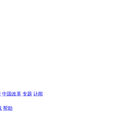
较
中国改革
专题
讣闻
载
帮助