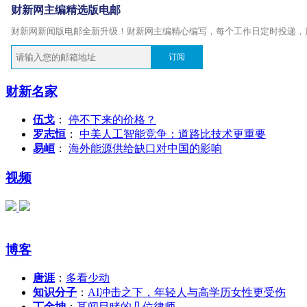
财新网主编精选版电邮
财新网新闻版电邮全新升级！财新网主编精心编写，每个工作日定时投递，
订阅
财新名家
伍戈
：
停不下来的价格？
罗志恒
：
中美人工智能竞争：道路比技术更重要
易峘
：
海外能源供给缺口对中国的影响
视频
博客
唐涯
：
多看少动
知识分子
：
AI冲击之下，年轻人与高学历女性更受伤
丁金坤
：
耳闻目睹的几位律师