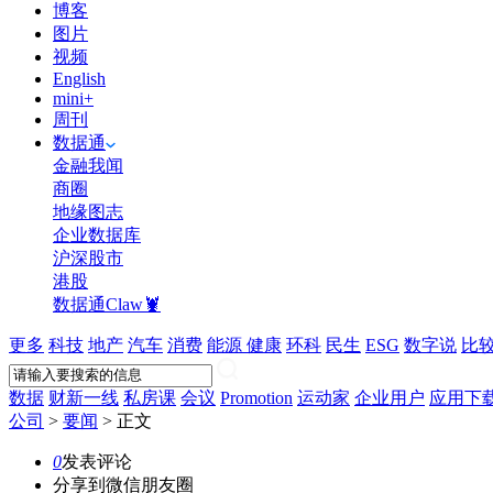
博客
图片
视频
English
mini+
周刊
数据通
金融我闻
商圈
地缘图志
企业数据库
沪深股市
港股
数据通Claw🦞
更多
科技
地产
汽车
消费
能源
健康
环科
民生
ESG
数字说
比
数据
财新一线
私房课
会议
Promotion
运动家
企业用户
应用下
公司
>
要闻
>
正文
0
发表评论
分享到微信朋友圈