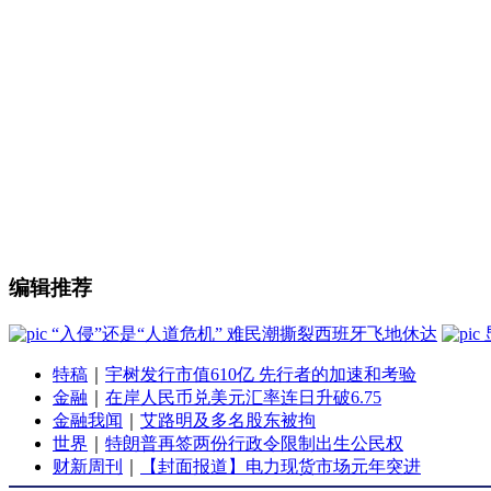
编辑推荐
“入侵”还是“人道危机” 难民潮撕裂西班牙飞地休达
特稿
｜
宇树发行市值610亿 先行者的加速和考验
金融
｜
在岸人民币兑美元汇率连日升破6.75
金融我闻
｜
艾路明及多名股东被拘
世界
｜
特朗普再签两份行政令限制出生公民权
财新周刊
｜
【封面报道】电力现货市场元年突进