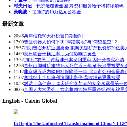
村夫日记
：
长护险覆盖全国 筹资和服务给予将持续加码
吴晓波
：
“沉睡”的10万亿元公积金
最新文章
20:46
离岸信托90天补税窗口期疑问
17:00
普渡机器人如何平衡“脚踏实地”与“仰望星空”？
15:57
特朗普召开矿业圆桌会 拟向关键矿产投资超20亿美
14:09
美日联合干预汇率，为何影响了黄金
13:32
“90后”农民工讨薪涉刑案发回重审 因部分事实不清
12:36
贵州山脚树矿难致16人死亡近三年 矿长涉罪被罢免
11:12
非京籍五环内购房社保降至一年 北京市公积金最高可
11:07
寒武纪上半年净利润同比翻倍 营收增速逐季放缓
10:53
对话｜邱仁宗：临床研究参与者的安全永远是第一
08:06
全国人大常委会：六名将领涉嫌严重违纪违法 被罢
English - Caixin Global
In Depth: The Unfinished Transformation of China’s LGF