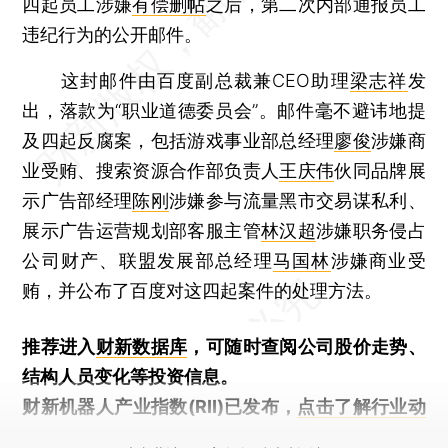
四起员工涉嫌
有偿删帖
之后，第二次内部通报员工
违纪行为的公开邮件。
这封邮件由百度副总裁兼CEO助理
梁志祥
发
出，落款为“职业道德委员会”。邮件毫不避讳地提
及四起反腐案，包括游戏事业部总经理
廖俊
涉嫌商
业受贿、搜索资源合作部负责人
王庆伟
伙同品牌展
示广告部经理
陈刚
涉嫌参与流量黑市交易谋私利、
展示广告运营规划部客服主管
林汉超
涉嫌职务侵占
公司财产、联盟发展部总经理
马国林
涉嫌商业受
贿，并公布了百度对这四起案件的处理方法。
推荐进入
财新数据库
，可随时查阅公司股价走势、
结构人员变化等投资信息。
财新机器人产业指数(RII)已发布，
点击了解行业动
态