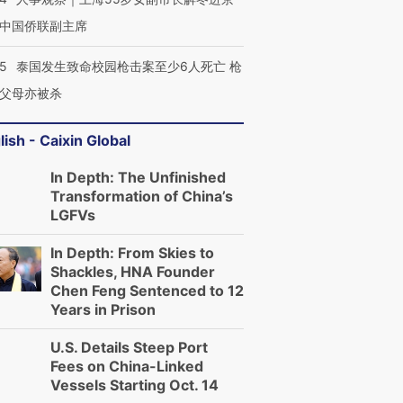
中国侨联副主席
45
泰国发生致命校园枪击案至少6人死亡 枪
父母亦被杀
lish - Caixin Global
In Depth: The Unfinished
Transformation of China’s
LGFVs
In Depth: From Skies to
Shackles, HNA Founder
Chen Feng Sentenced to 12
Years in Prison
U.S. Details Steep Port
Fees on China-Linked
Vessels Starting Oct. 14