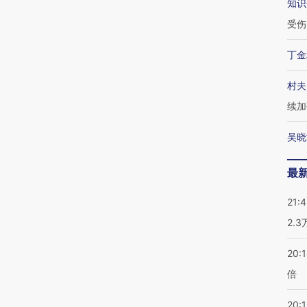
知识
受伤
丁金
村夫
续加
吴晓
最
21:
2.
20:
倍
20:1