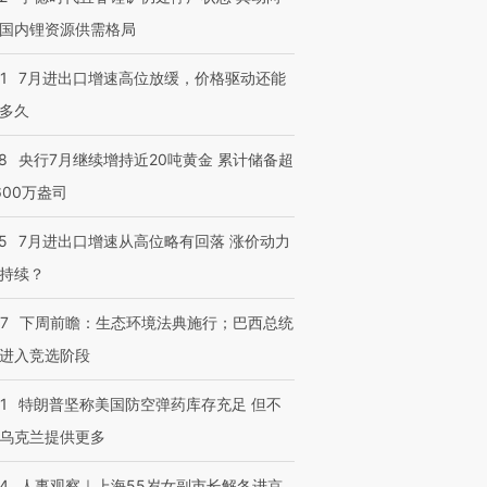
国内锂资源供需格局
1
7月进出口增速高位放缓，价格驱动还能
多久
8
央行7月继续增持近20吨黄金 累计储备超
600万盎司
5
7月进出口增速从高位略有回落 涨价动力
持续？
07
下周前瞻：生态环境法典施行；巴西总统
进入竞选阶段
1
特朗普坚称美国防空弹药库存充足 但不
乌克兰提供更多
24
人事观察｜上海55岁女副市长解冬进京