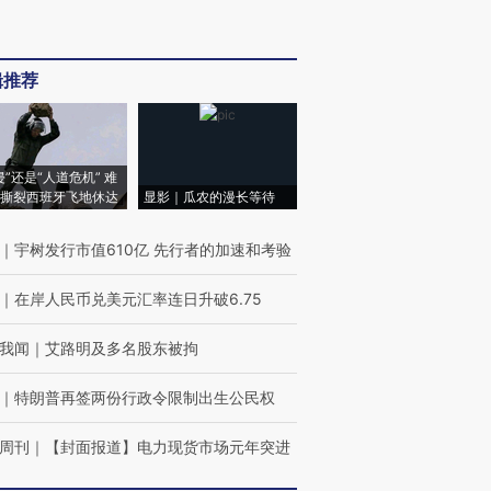
辑推荐
侵”还是“人道危机” 难
撕裂西班牙飞地休达
显影｜瓜农的漫长等待
｜
宇树发行市值610亿 先行者的加速和考验
｜
在岸人民币兑美元汇率连日升破6.75
我闻
｜
艾路明及多名股东被拘
｜
特朗普再签两份行政令限制出生公民权
周刊
｜
【封面报道】电力现货市场元年突进