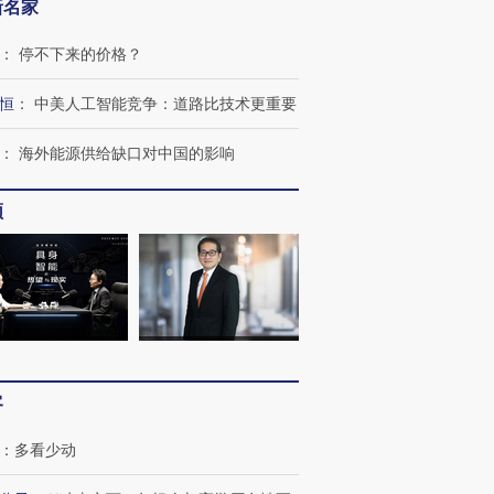
新名家
：
停不下来的价格？
恒
：
中美人工智能竞争：道路比技术更重要
：
海外能源供给缺口对中国的影响
频
跨国走私7万
视线｜被称为“蟑螂”的印
视线｜“入侵”还是“人道危
检体内含3种
度Z世代 用街头抗争将教
机”？难民潮撕裂西班牙
秘鲁纳斯
育部长拱下台
飞地休达
13人遇难
进第四届链博
【商旅对话】华住集团
客
技“链”接产
【特别呈现】寻找100种
CFO：不靠规模取胜，华
【特别呈
有意思的生活方式·第三对
住三大增长引擎是什么？
有意思的
：
多看少动