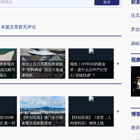
财
新网观点
发布
伍戈
本篇文章暂无评论
罗志
易峘
视
致多瑙河
加沙上百万流离失所者困
视线｜HYROX的吸金
马航飞行员
二战沉船与
于“塑料烤箱” 高温引发健
术：是什么让中产们甘
粒摇头丸 尿
露出
康危机
心“花钱找虐”？
毒品
【推广】走
博
找100种
【特别呈现】澳门全力探
【特别呈现】《东莞，人
会，让数智科
式·第一对
索葡语国家新渠道
间便利店》倾情上线
业
唐涯