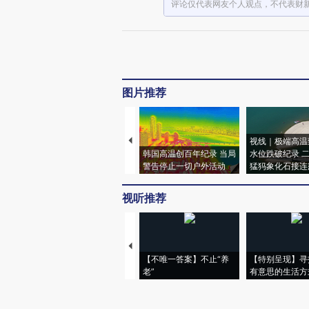
评论仅代表网友个人观点，不代表财
图片推荐
视线｜极端高温
韩国高温创百年纪录 当局
水位跌破纪录 
警告停止一切户外活动
猛犸象化石接连
视听推荐
【不唯一答案】不止“养
【特别呈现】寻
老”
有意思的生活方