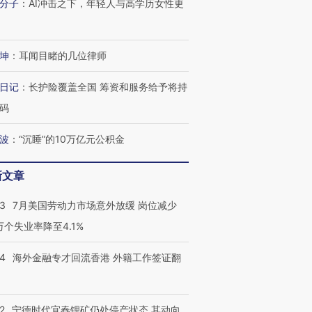
分子
：
AI冲击之下，年轻人与高学历女性更
坤
：
耳闻目睹的几位律师
日记
：
长护险覆盖全国 筹资和服务给予将持
码
波
：
“沉睡”的10万亿元公积金
新文章
43
7月美国劳动力市场意外放缓 岗位减少
3万个失业率降至4.1%
14
海外金融专才回流香港 外籍工作签证翻
2
宁德时代宜春锂矿仍处停产状态 其动向