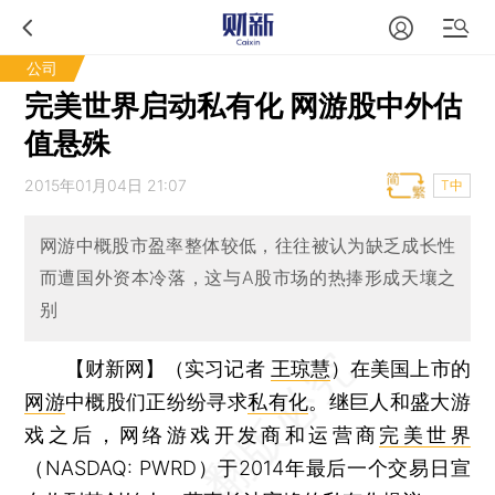
公司
完美世界启动私有化 网游股中外估
值悬殊
2015年01月04日 21:07
T中
网游中概股市盈率整体较低，往往被认为缺乏成长性
而遭国外资本冷落，这与A股市场的热捧形成天壤之
别
【财新网】（实习记者
王琼慧
）
在美国上市的
网游
中概股们正纷纷寻求
私有化
。继巨人和盛大游
戏之后，网络游戏开发商和运营商
完美世界
（NASDAQ: PWRD）于2014年最后一个交易日宣