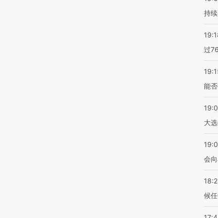
持续
19:1
过7
19:1
能否
19:
大选
19:0
会向
18:
候任
17: