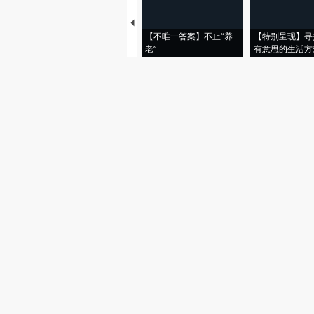
【不唯一答案】不止“养
【特别呈现】寻
老”
有意思的生活方