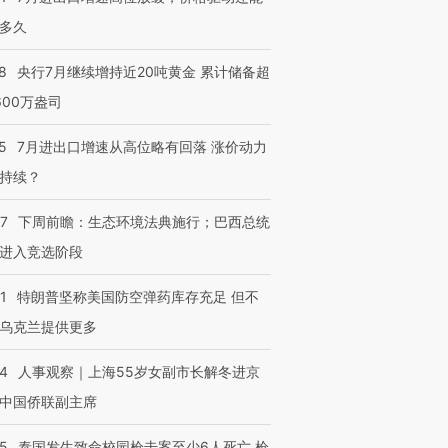
多久
8
央行7月继续增持近20吨黄金 累计储备超
600万盎司
5
7月进出口增速从高位略有回落 涨价动力
持续？
07
下周前瞻：生态环境法典施行；巴西总统
进入竞选阶段
1
特朗普坚称美国防空弹药库存充足 但不
乌克兰提供更多
24
人事观察｜上海55岁女副市长解冬进京
中国侨联副主席
45
泰国发生致命校园枪击案至少6人死亡 枪