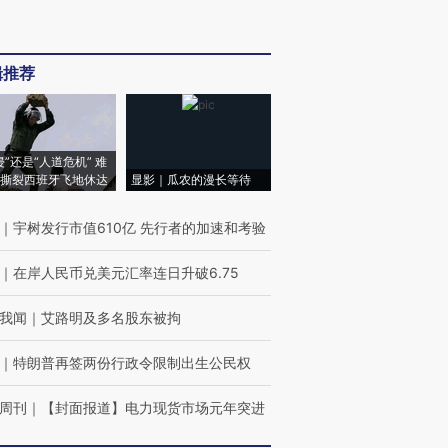
辑推荐
侵”还是“人道危机” 难
撕裂西班牙飞地休达
显影｜瓜农的漫长等待
｜
宇树发行市值610亿 先行者的加速和考验
｜
在岸人民币兑美元汇率连日升破6.75
我闻
｜
艾路明及多名股东被拘
｜
特朗普再签两份行政令限制出生公民权
周刊
｜
【封面报道】电力现货市场元年突进