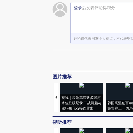
登录
后发表评论得积分
评论仅代表网友个人观点，不代表财
图片推荐
视线｜极端高温致多瑙河
水位跌破纪录 二战沉船与
韩国高温创百年
猛犸象化石接连露出
警告停止一切户
视听推荐