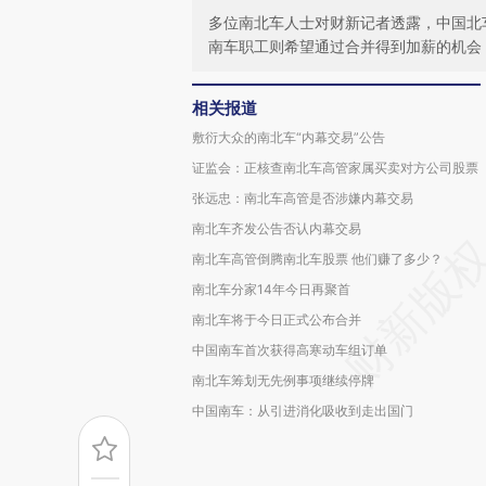
多位南北车人士对财新记者透露，中国北
南车职工则希望通过合并得到加薪的机会
相关报道
敷衍大众的南北车“内幕交易”公告
证监会：正核查南北车高管家属买卖对方公司股票
张远忠：南北车高管是否涉嫌内幕交易
南北车齐发公告否认内幕交易
南北车高管倒腾南北车股票 他们赚了多少？
南北车分家14年今日再聚首
南北车将于今日正式公布合并
中国南车首次获得高寒动车组订单
南北车筹划无先例事项继续停牌
中国南车：从引进消化吸收到走出国门