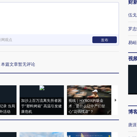
财
伍戈
罗志
新网观点
发布
易峘
视
本篇文章暂无评论
加沙上百万流离失所者困
视线｜HYROX的吸金
马航飞行员
纪录 当局
于“塑料烤箱” 高温引发健
术：是什么让中产们甘
粒摇头丸 尿
博
外活动
康危机
心“花钱找虐”？
毒品
唐涯