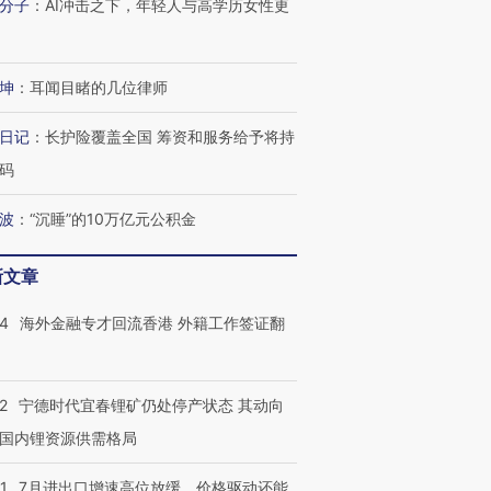
分子
：
AI冲击之下，年轻人与高学历女性更
进第四届链博
【商旅对话】华住集团
技“链”接产
【特别呈现】寻找100种
CFO：不靠规模取胜，华
【特别呈
有意思的生活方式·第三对
住三大增长引擎是什么？
有意思的
坤
：
耳闻目睹的几位律师
日记
：
长护险覆盖全国 筹资和服务给予将持
码
波
：
“沉睡”的10万亿元公积金
新文章
14
海外金融专才回流香港 外籍工作签证翻
2
宁德时代宜春锂矿仍处停产状态 其动向
国内锂资源供需格局
1
7月进出口增速高位放缓，价格驱动还能