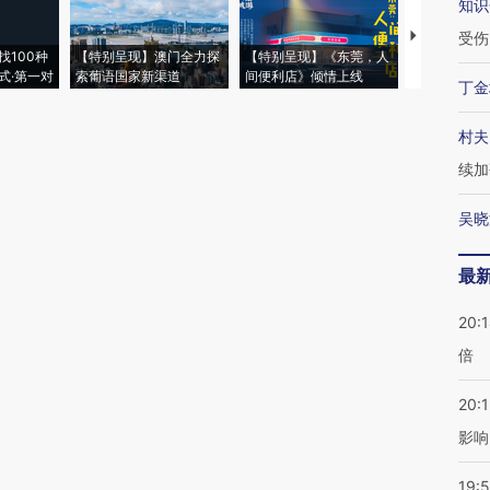
知识
【推广】走
受伤
找100种
【特别呈现】澳门全力探
【特别呈现】《东莞，人
会，让数智科
式·第一对
索葡语国家新渠道
间便利店》倾情上线
业
丁金
村夫
续加
吴晓
最
20:
倍
20:1
影响
19:5