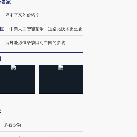
新名家
：
停不下来的价格？
恒
：
中美人工智能竞争：道路比技术更重要
：
海外能源供给缺口对中国的影响
频
跨国走私7万
视线｜被称为“蟑螂”的印
视线｜“入侵”还是“人道危
检体内含3种
度Z世代 用街头抗争将教
机”？难民潮撕裂西班牙
秘鲁纳斯
客
育部长拱下台
飞地休达
13人遇难
：
多看少动