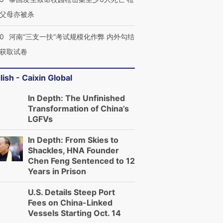
父母亦被杀
40
河南“三支一扶”考试规模化作弊 内外勾结
获取试卷
lish - Caixin Global
In Depth: The Unfinished
Transformation of China’s
LGFVs
In Depth: From Skies to
Shackles, HNA Founder
Chen Feng Sentenced to 12
Years in Prison
U.S. Details Steep Port
Fees on China-Linked
Vessels Starting Oct. 14