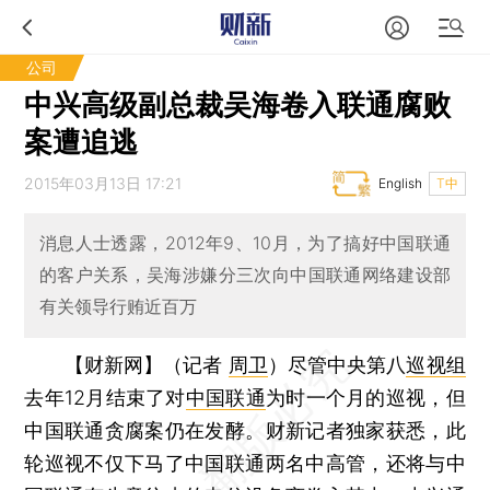
公司
中兴高级副总裁吴海卷入联通腐败
案遭追逃
2015年03月13日 17:21
English
T中
消息人士透露，2012年9、10月，为了搞好中国联通
的客户关系，吴海涉嫌分三次向中国联通网络建设部
有关领导行贿近百万
【财新网】（记者
周卫
）
尽管中央第八
巡视组
去年12月结束了对
中国联通
为时一个月的巡视，但
中国联通贪腐案仍在发酵。财新记者独家获悉，此
轮巡视不仅下马了中国联通两名中高管，还将与中