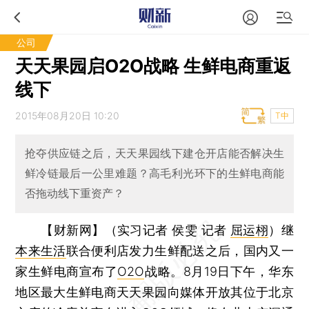
公司
天天果园启O2O战略 生鲜电商重返
线下
2015年08月20日 10:20
T中
抢夺供应链之后，天天果园线下建仓开店能否解决生
鲜冷链最后一公里难题？高毛利光环下的生鲜电商能
否拖动线下重资产？
【财新网】（实习记者 侯雯 记者
屈运栩
）
继
本来生活
联合便利店发力生鲜配送之后，国内又一
家生鲜电商宣布了
O2O
战略。8月19日下午，华东
地区最大生鲜电商天天果园向媒体开放其位于北京