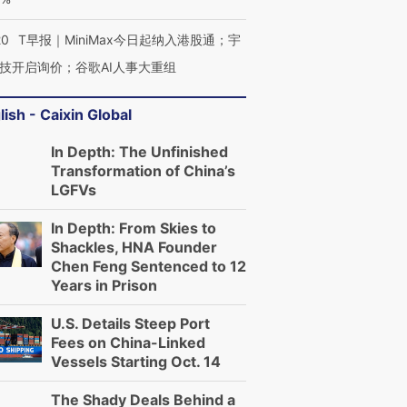
20
T早报｜MiniMax今日起纳入港股通；宇
技开启询价；谷歌AI人事大重组
lish - Caixin Global
In Depth: The Unfinished
Transformation of China’s
LGFVs
In Depth: From Skies to
Shackles, HNA Founder
Chen Feng Sentenced to 12
Years in Prison
U.S. Details Steep Port
Fees on China-Linked
Vessels Starting Oct. 14
The Shady Deals Behind a