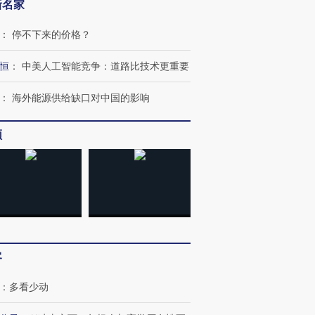
新名家
：
停不下来的价格？
恒
：
中美人工智能竞争：道路比技术更重要
：
海外能源供给缺口对中国的影响
频
跨国走私7万
视线｜HY
检体内含3种
泽连斯基密集出访美英 索
秘鲁纳斯卡观光飞机坠毁
术：是什
要防空导弹“救急”
13人遇难
心“花钱找
客
：
多看少动
进第四届链博
【商旅对话】华住集团
技“链”接产
【特别呈现】寻找100种
CFO：不靠规模取胜，华
【特别呈
有意思的生活方式·第三对
住三大增长引擎是什么？
有意思的