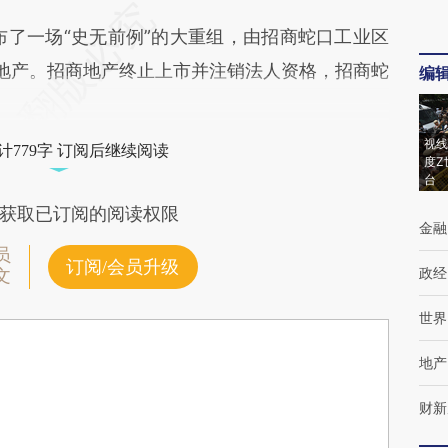
布了一场“史无前例”的大重组，由招商蛇口工业区
地产。招商地产终止上市并注销法人资格，招商蛇
编
视线
计779字 订阅后继续阅读
度Z
台
获取已订阅的阅读权限
金融
员
订阅/会员升级
政经
文
世界
地产
财新