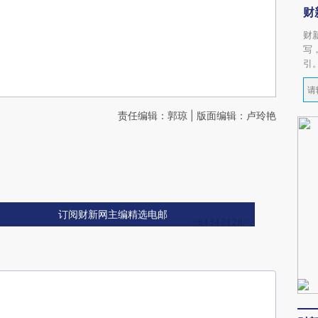
财
财
写
引
责任编辑：郭琼 | 版面编辑：卢玲艳
订阅财新网主编精选电邮