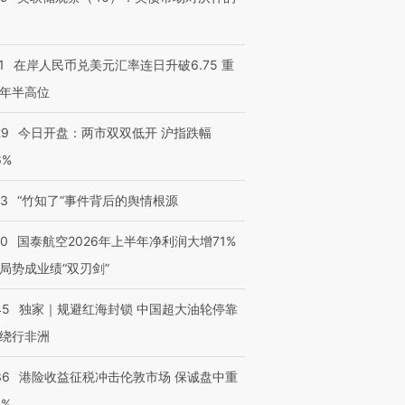
1
在岸人民币兑美元汇率连日升破6.75 重
年半高位
29
今日开盘：两市双双低开 沪指跌幅
6%
13
“竹知了”事件背后的舆情根源
10
国泰航空2026年上半年净利润大增71%
局势成业绩“双刃剑”
45
独家｜规避红海封锁 中国超大油轮停靠
绕行非洲
36
港险收益征税冲击伦敦市场 保诚盘中重
3%