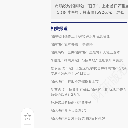
市场没给招商蛇口“面子”，上市首日严重破
15%临时停牌，总市值1592亿元，远低于
相关报道
招商蛇口整体上市获批 许永军任总经理
招商地产复牌补跌 一字跌停
招商局蛇口合并招商地产 重组将引入社会资本
李建红：招商局蛇口与招商地产重组冀年内完成
盘前必读：蛇口工业区拟吸收合并招商地产 沪深
交易所改融券为t+1日卖出
招商地产：控股股东拟换股上市
盘前必读：招商地产确认招商局正推动地产整合
融资余额逼近2万亿
孙承铭回调招商地产董事长
招商地产复牌大跌逾9%
招商地产筹划发行股票 自7日起停牌