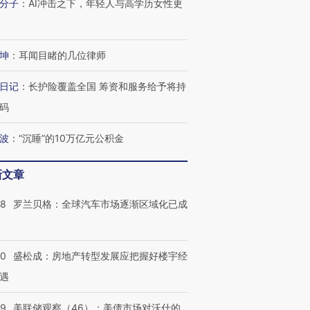
分子
：
AI冲击之下，年轻人与高学历女性更
坤
：
耳闻目睹的几位律师
日记
：
长护险覆盖全国 筹资和服务给予将持
码
波
：
“沉睡”的10万亿元公积金
新文章
58
罗兰贝格：全球汽车市场逐渐区域化已成
50
盛松成：房地产转型发展应把握好楼宇经
遇
39
美联储观察（46）：美债市场对沃什的