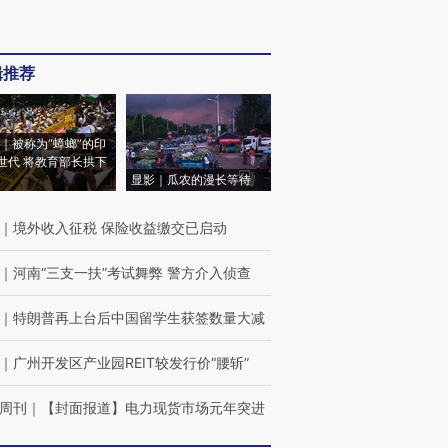
辑推荐
｜被称为“蟑螂”的印
世代 将教育部长拱下
显影｜瓜农的漫长等待
｜
境外收入征税 保险收益缴交已启动
｜
河南“三支一扶”考试舞弊 警方介入侦查
｜
特朗普再上台后中国留学生获签数量大减
｜
广州开发区产业园REIT较发行价“腰斩”
周刊
｜
【封面报道】电力现货市场元年突进