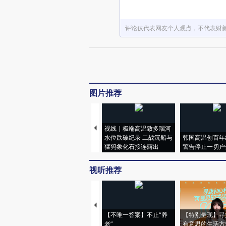
评论仅代表网友个人观点，不代表财
图片推荐
视线｜极端高温致多瑙河
水位跌破纪录 二战沉船与
韩国高温创百年
猛犸象化石接连露出
警告停止一切户
视听推荐
【不唯一答案】不止“养
【特别呈现】寻
老”
有意思的生活方