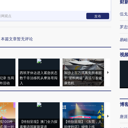
财
伍戈
新网观点
发布
罗志
本篇文章暂无评论
易峘
视
西班牙休达进入紧急状态
加沙上百万流离失所者困
马航飞行员
纪录 当局
数千非法移民从摩洛哥闯
于“塑料烤箱” 高温引发健
粒摇头丸 尿
外活动
入
康危机
毒品
博
唐涯
【推广】走
找100种
【特别呈现】澳门全力探
【特别呈现】《东莞，人
会，让数智科
式·第一对
索葡语国家新渠道
间便利店》倾情上线
业