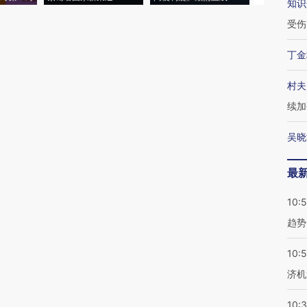
知识
受伤
丁金
村夫
续加
吴晓
最
10:
趋势
10:
济机
10: