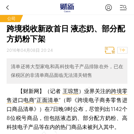
公司
跨境税收新政首日 液态奶、部分配
方奶粉下架
2016年04月08日 20:24
T中
清单还将大型家电和高科技电子产品排除在外，已在
保税区的非清单商品面临无法清关销售
【财新网】（记者
王琼慧
）
业界关注的
跨境零
售
进口
电商
“
正面清单
”（即《跨境电子商务零售进
口商品清单》）在7日晚9时公布，尽管列出1142个
8位税号商品，但包括液态奶、部分配方奶粉、高
科技电子产品等在内的热门商品未被列入其中。