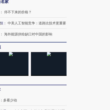
新名家
：
停不下来的价格？
OX的吸金
马航飞行员跨国走私7万
视线｜被称为“蟑螂”的印
恒
：
中美人工智能竞争：道路比技术更重要
让中产们甘
粒摇头丸 尿检体内含3种
度Z世代 用街头抗争将教
秘鲁纳斯
”？
毒品
育部长拱下台
13人遇难
：
海外能源供给缺口对中国的影响
频
进第四届链博
【商旅对话】华住集团
技“链”接产
【特别呈现】寻找100种
CFO：不靠规模取胜，华
【特别呈
有意思的生活方式·第三对
住三大增长引擎是什么？
有意思的
客
：
多看少动