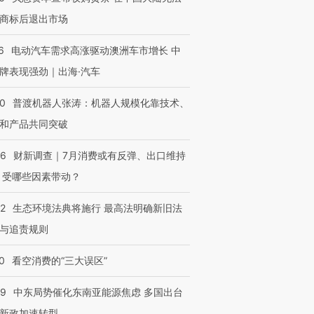
商标后退出市场
6
电动汽车需求高涨驱动澳洲车市增长 中
牌表现强劲｜出海·汽车
00
普渡机器人张涛：机器人规模化靠技术、
和产品共同突破
56
财新调查｜7月消费或有反弹、出口维持
 受哪些因素带动？
42
生态环境法典将施行 最高法明确新旧法
与追责规则
0
看空消费的“三大误区”
59
中东局势催化东南亚能源焦虑 多国出台
新政加速转型