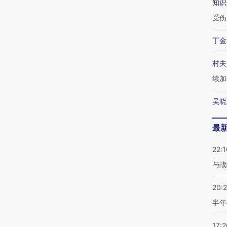
知识
受伤
丁金
村夫
续加
吴晓
最
22:1
与战
20:
半年
17:2