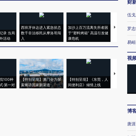
财
伍戈
西班牙休达进入紧急状态
加沙上百万流离失所者困
视线｜HYR
罗志
纪录 当局
数千非法移民从摩洛哥闯
于“塑料烤箱” 高温引发健
术：是什么
外活动
入
康危机
心“花钱找虐
易峘
视
【推广】走
找100种
【特别呈现】澳门全力探
【特别呈现】《东莞，人
会，让数智科
式·第一对
索葡语国家新渠道
间便利店》倾情上线
业
博
唐涯