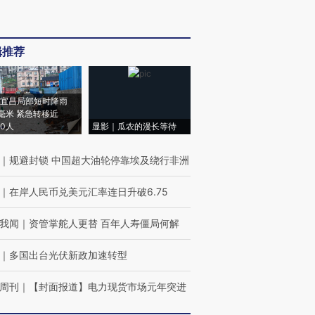
辑推荐
宜昌局部短时降雨
8毫米 紧急转移近
00人
显影｜瓜农的漫长等待
｜
规避封锁 中国超大油轮停靠埃及绕行非洲
｜
在岸人民币兑美元汇率连日升破6.75
我闻
｜
资管掌舵人更替 百年人寿僵局何解
｜
多国出台光伏新政加速转型
周刊
｜
【封面报道】电力现货市场元年突进