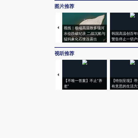
图片推荐
视线｜极端高温致多瑙河
水位跌破纪录 二战沉船与
韩国高温创百年
猛犸象化石接连露出
警告停止一切户
视听推荐
【不唯一答案】不止“养
【特别呈现】寻
老”
有意思的生活方