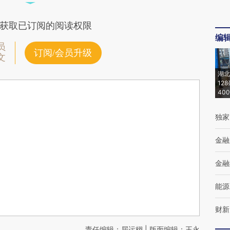
获取已订阅的阅读权限
编
员
订阅/会员升级
文
湖北
12
40
独家
金融
金融
能源
财新
责任编辑：屈运栩 | 版面编辑：王永