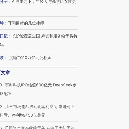
分子
：
AI冲击之下，年轻人与高学历女性更
坤
：
耳闻目睹的几位律师
日记
：
长护险覆盖全国 筹资和服务给予将持
码
波
：
“沉睡”的10万亿元公积金
新文章
0
宇树科技IPO估值600亿元 DeepSeek参
略配售
22
油气市场剧烈波动现套利空间 嘉能可上
扭亏、净利增超50亿美元
6
贝恩资本宣布收购贡茶 在中国大陆无法