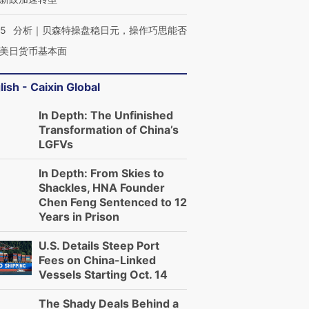
05
分析｜贝森特操盘稳日元，操作巧思能否
美日货币基本面
lish - Caixin Global
In Depth: The Unfinished
Transformation of China’s
LGFVs
In Depth: From Skies to
Shackles, HNA Founder
Chen Feng Sentenced to 12
Years in Prison
U.S. Details Steep Port
Fees on China-Linked
Vessels Starting Oct. 14
The Shady Deals Behind a