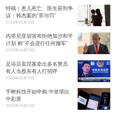
特稿｜患儿死亡、医生获刑争
议：韩杰案的“罪与罚”
2026年08月10日
内塔尼亚胡宣布拒绝加沙和平
计划 称“不会进行任何撤军”
2026年08月10日
足浴店卖淫案牵出多名警员
有人当股东有人打招呼
2026年08月10日
宇树科技开始申购 中签堪比
中彩票
2026年08月10日