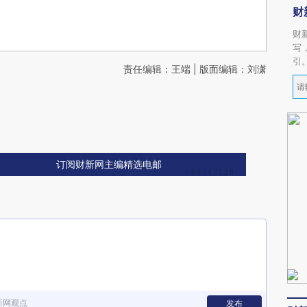
财
财
写
引
责任编辑：王端 | 版面编辑：刘潇
订阅财新网主编精选电邮
新网观点
发布