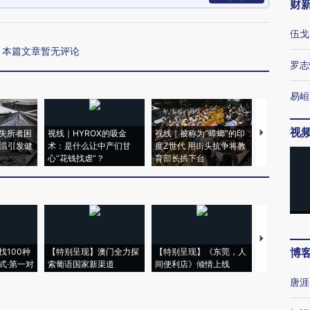
财
伍戈
本篇文章暂无评论
罗志
易峘
视
失所者困
视线｜HYROX的吸金
视线｜被称为“蟑螂”的印
视线｜“入侵
高温引发健
术：是什么让中产们甘
度Z世代 用街头抗争将教
机”？难民潮
心“花钱找虐”？
育部长拱下台
飞地休达
【推广】走
博
找100种
【特别呈现】澳门全力探
【特别呈现】《东莞，人
会，让数智科
式·第一对
索葡语国家新渠道
间便利店》倾情上线
业
唐涯