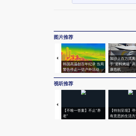
图片推荐
加沙上百万流离
韩国高温创百年纪录 当局
于“塑料烤箱” 
警告停止一切户外活动
康危机
视听推荐
【不唯一答案】不止“养
【特别呈现】寻
老”
有意思的生活方