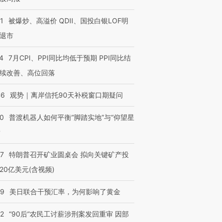
1
被爆炒、高溢价 QDII、国投白银LOF明
退市
4
7月CPI、PPI同比均低于预期 PPI同比结
续改善、高位回落
46
观势｜离岸信托90天补税窗口期疑问
00
普渡机器人如何平衡“脚踏实地”与“仰望星
？
57
特朗普召开矿业圆桌会 拟向关键矿产投
20亿美元(含视频)
09
美日联合干预汇率，为何影响了黄金
32
“90后”农民工讨薪涉刑案发回重审 因部