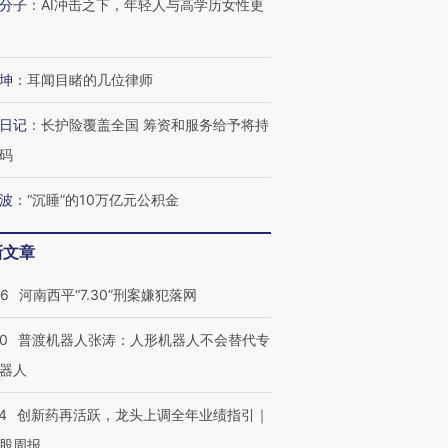
分子
：
AI冲击之下，年轻人与高学历女性更
坤
：
耳闻目睹的几位律师
日记
：
长护险覆盖全国 筹资和服务给予将持
码
波
：
“沉睡”的10万亿元公积金
新文章
26
河南西平“7.30”刑案嫌犯落网
00
普渡机器人张涛：人形机器人不会替代专
器人
4
创新药再活跃，龙头上调全年业绩指引｜
股周报