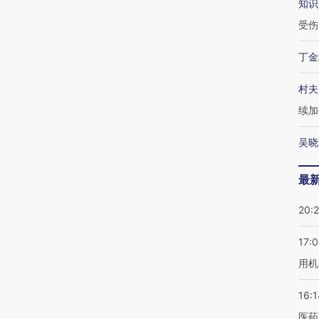
知识
受伤
丁金
村夫
续加
吴晓
最
20:
17:
用机
16:1
医药