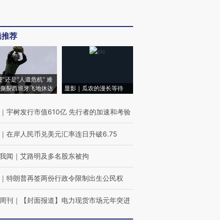
辑推荐
侵”还是“人道危机” 难
撕裂西班牙飞地休达
显影｜瓜农的漫长等待
｜
宇树发行市值610亿 先行者的加速和考验
｜
在岸人民币兑美元汇率连日升破6.75
我闻
｜
艾路明及多名股东被拘
｜
特朗普再签两份行政令限制出生公民权
周刊
｜
【封面报道】电力现货市场元年突进