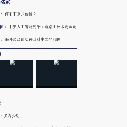
新名家
：
停不下来的价格？
恒
：
中美人工智能竞争：道路比技术更重要
：
海外能源供给缺口对中国的影响
频
”还是“人道危
湖北宜昌局部短时降雨
哈尔滨遭遇短时极端强降
撕裂西班牙
128毫米 紧急转移近
雨 3小时累计雨量超80毫
秘鲁纳斯
4000人
米
13人遇难
进第四届链博
【商旅对话】华住集团
客
技“链”接产
【特别呈现】寻找100种
CFO：不靠规模取胜，华
【特别呈
有意思的生活方式·第三对
住三大增长引擎是什么？
有意思的
：
多看少动