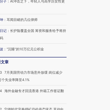
分子
：
AI冲击之下，年轻人与高学历女性更
坤
：
耳闻目睹的几位律师
日记
：
长护险覆盖全国 筹资和服务给予将持
码
波
：
“沉睡”的10万亿元公积金
新文章
43
7月美国劳动力市场意外放缓 岗位减少
3万个失业率降至4.1%
14
海外金融专才回流香港 外籍工作签证翻
2
宁德时代宜春锂矿仍处停产状态 其动向