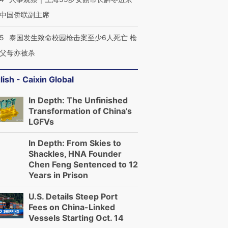
中国侨联副主席
45
泰国发生致命校园枪击案至少6人死亡 枪
父母亦被杀
lish - Caixin Global
In Depth: The Unfinished
Transformation of China’s
LGFVs
In Depth: From Skies to
Shackles, HNA Founder
Chen Feng Sentenced to 12
Years in Prison
U.S. Details Steep Port
Fees on China-Linked
Vessels Starting Oct. 14