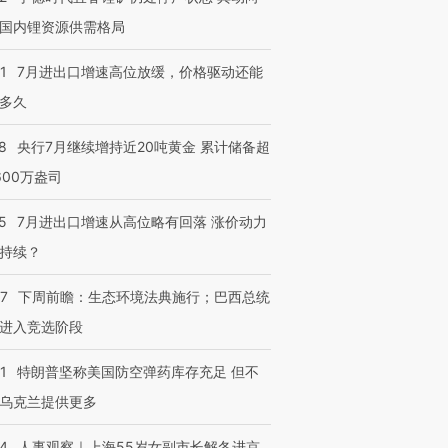
国内锂资源供需格局
1
7月进出口增速高位放缓，价格驱动还能
多久
8
央行7月继续增持近20吨黄金 累计储备超
600万盎司
5
7月进出口增速从高位略有回落 涨价动力
持续？
07
下周前瞻：生态环境法典施行；巴西总统
进入竞选阶段
1
特朗普坚称美国防空弹药库存充足 但不
乌克兰提供更多
24
人事观察｜上海55岁女副市长解冬进京