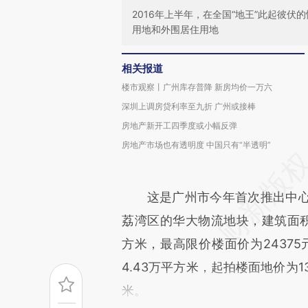
2016年上半年，在全国“地王”此起彼
用地和外围居住用地
相关报道
楼市观察丨广州库存普降 新房均价一万六
深圳上调房贷利率至九折 广州或接棒
房地产新开工四季度或小幅反弹
房地产市场也有透明度 中国只有“半透明”
这是广州市今年首次推出中心
荔湾区的华大物流地块，建筑面积为8
方米，最高限价楼面价为2437
4.43万平方米，起拍楼面地价为13
米。