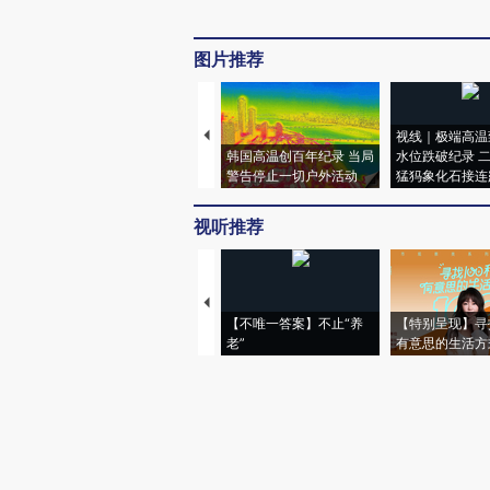
图片推荐
视线｜极端高温
韩国高温创百年纪录 当局
水位跌破纪录 
警告停止一切户外活动
猛犸象化石接连
视听推荐
【不唯一答案】不止“养
【特别呈现】寻
老”
有意思的生活方