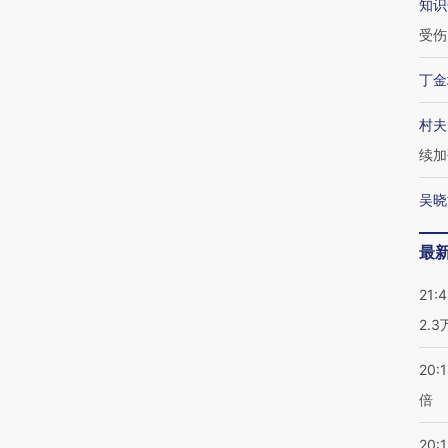
知识
受伤
丁金
村夫
续加
吴晓
最
21:
2.
20:
倍
20:1