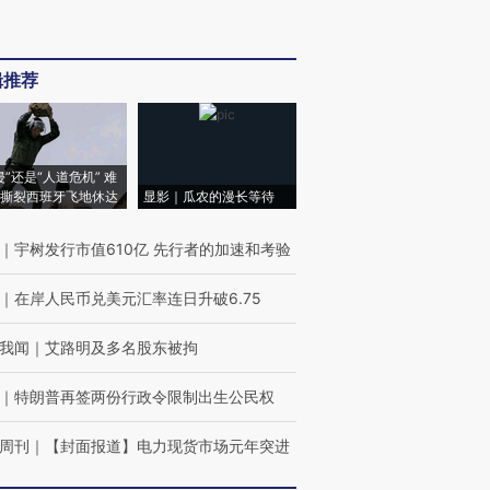
辑推荐
侵”还是“人道危机” 难
撕裂西班牙飞地休达
显影｜瓜农的漫长等待
｜
宇树发行市值610亿 先行者的加速和考验
｜
在岸人民币兑美元汇率连日升破6.75
我闻
｜
艾路明及多名股东被拘
｜
特朗普再签两份行政令限制出生公民权
周刊
｜
【封面报道】电力现货市场元年突进