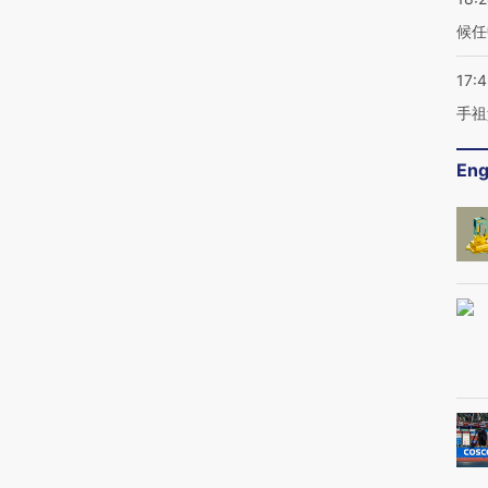
候任
17:
手祖
Eng