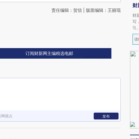
财
责任编辑：贺信 | 版面编辑：王丽琨
财
写
引
订阅财新网主编精选电邮
新网观点
发布