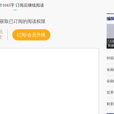
1043字 订阅后继续阅读
编
获取已订阅的阅读权限
员
订阅/会员升级
文
“入
民潮
特稿
金融
金融
世界
财新