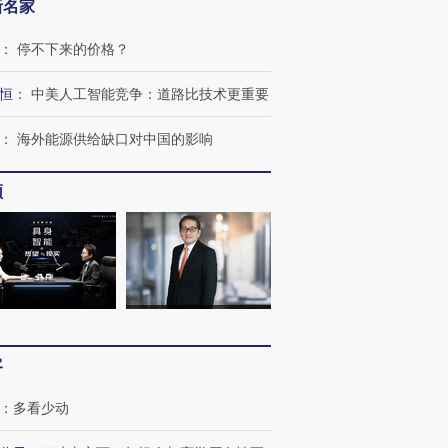
新名家
：
停不下来的价格？
恒
：
中美人工智能竞争：道路比技术更重要
跨国走私7万
视线｜被称为“蟑螂”的印
视线｜“入侵”还是“人道危
：
海外能源供给缺口对中国的影响
检体内含3种
度Z世代 用街头抗争将教
机”？难民潮撕裂西班牙
秘鲁纳斯
育部长拱下台
飞地休达
13人遇难
频
进第四届链博
【商旅对话】华住集团
技“链”接产
【特别呈现】寻找100种
CFO：不靠规模取胜，华
【特别呈
有意思的生活方式·第三对
住三大增长引擎是什么？
有意思的
客
：
多看少动