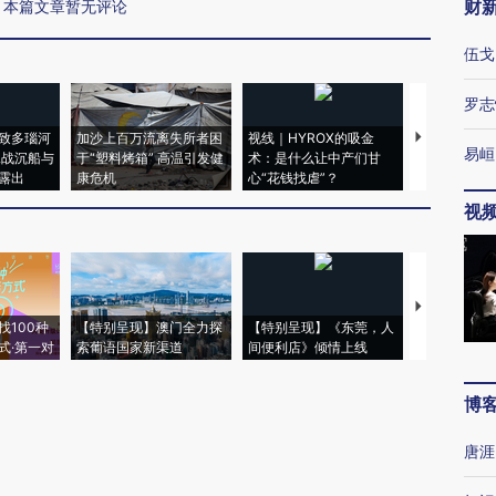
财
本篇文章暂无评论
伍戈
罗志
致多瑙河
加沙上百万流离失所者困
视线｜HYROX的吸金
马航飞行员
易峘
二战沉船与
于“塑料烤箱” 高温引发健
术：是什么让中产们甘
粒摇头丸 尿
露出
康危机
心“花钱找虐”？
毒品
视
【推广】走
找100种
【特别呈现】澳门全力探
【特别呈现】《东莞，人
会，让数智科
式·第一对
索葡语国家新渠道
间便利店》倾情上线
业
博
唐涯