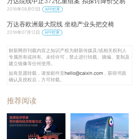
万达院线中止372亿重组案 拟探讨降价交易
2016年08月01日
APP打开
万达吞欧洲最大院线 坐稳产业头把交椅
2016年07月12日
APP打开
财新网所刊载内容之知识产权为财新传媒及/或相关权利人
专属所有或持有。未经许可，禁止进行转载、摘编、复制及
建立镜像等任何使用。
如有意愿转载，请发邮件至
hello@caixin.com
，获得书面
确认及授权后，方可转载。
推荐阅读