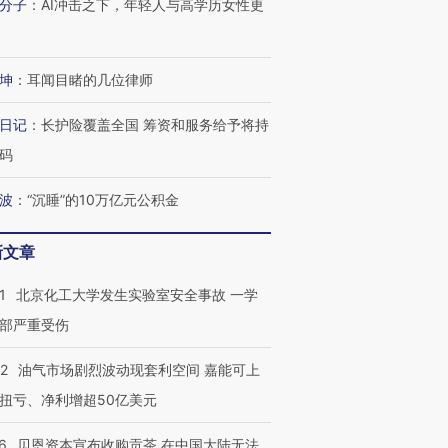
分子
：
AI冲击之下，年轻人与高学历女性更
坤
：
耳闻目睹的几位律师
日记
：
长护险覆盖全国 筹资和服务给予将持
码
波
：
“沉睡”的10万亿元公积金
新文章
1
北京化工大学发生实验室安全事故 一学
部严重受伤
22
油气市场剧烈波动现套利空间 嘉能可上
扭亏、净利增超50亿美元
6
贝恩资本宣布收购贡茶 在中国大陆无法