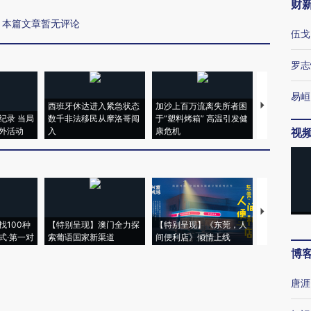
财
本篇文章暂无评论
伍戈
罗志
易峘
西班牙休达进入紧急状态
加沙上百万流离失所者困
视线｜HYR
纪录 当局
数千非法移民从摩洛哥闯
于“塑料烤箱” 高温引发健
术：是什么
外活动
入
康危机
心“花钱找虐
视
【推广】走
找100种
【特别呈现】澳门全力探
【特别呈现】《东莞，人
会，让数智科
式·第一对
索葡语国家新渠道
间便利店》倾情上线
业
博
唐涯