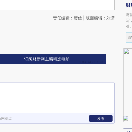
财
财
责任编辑：贺信 | 版面编辑：刘潇
写
引
订阅财新网主编精选电邮
新网观点
发布