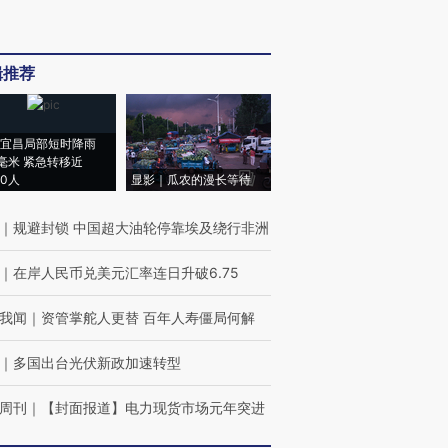
辑推荐
宜昌局部短时降雨
8毫米 紧急转移近
00人
显影｜瓜农的漫长等待
｜
规避封锁 中国超大油轮停靠埃及绕行非洲
｜
在岸人民币兑美元汇率连日升破6.75
我闻
｜
资管掌舵人更替 百年人寿僵局何解
｜
多国出台光伏新政加速转型
周刊
｜
【封面报道】电力现货市场元年突进