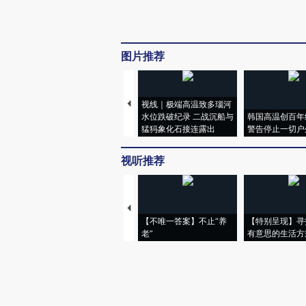
图片推荐
视线｜极端高温致多瑙河
水位跌破纪录 二战沉船与
韩国高温创百年
猛犸象化石接连露出
警告停止一切户
视听推荐
【不唯一答案】不止“养
【特别呈现】寻
老”
有意思的生活方