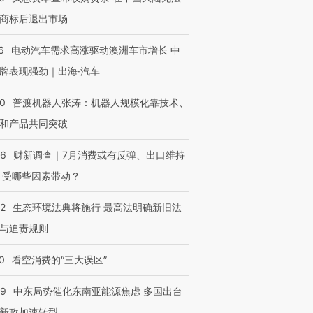
商标后退出市场
6
电动汽车需求高涨驱动澳洲车市增长 中
牌表现强劲｜出海·汽车
00
普渡机器人张涛：机器人规模化靠技术、
和产品共同突破
56
财新调查｜7月消费或有反弹、出口维持
 受哪些因素带动？
42
生态环境法典将施行 最高法明确新旧法
与追责规则
0
看空消费的“三大误区”
59
中东局势催化东南亚能源焦虑 多国出台
新政加速转型