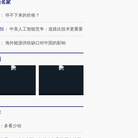
新名家
：
停不下来的价格？
恒
：
中美人工智能竞争：道路比技术更重要
：
海外能源供给缺口对中国的影响
OX的吸金
马航飞行员跨国走私7万
视线｜被称为“蟑螂”的印
让中产们甘
粒摇头丸 尿检体内含3种
度Z世代 用街头抗争将教
秘鲁纳斯
”？
频
毒品
育部长拱下台
13人遇难
进第四届链博
【商旅对话】华住集团
技“链”接产
【特别呈现】寻找100种
CFO：不靠规模取胜，华
【特别呈
有意思的生活方式·第三对
住三大增长引擎是什么？
有意思的
客
：
多看少动