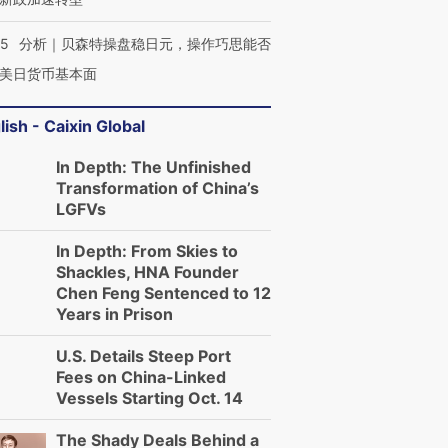
05
分析｜贝森特操盘稳日元，操作巧思能否
美日货币基本面
lish - Caixin Global
In Depth: The Unfinished
Transformation of China’s
LGFVs
In Depth: From Skies to
Shackles, HNA Founder
Chen Feng Sentenced to 12
Years in Prison
U.S. Details Steep Port
Fees on China-Linked
Vessels Starting Oct. 14
The Shady Deals Behind a