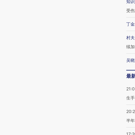
知识
受伤
丁金
村夫
续加
吴晓
最
21:0
生手
20:
半年
17:2