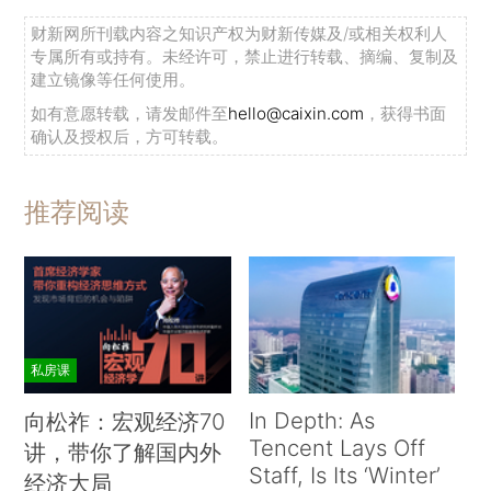
财新网所刊载内容之知识产权为财新传媒及/或相关权利人
专属所有或持有。未经许可，禁止进行转载、摘编、复制及
建立镜像等任何使用。
如有意愿转载，请发邮件至
hello@caixin.com
，获得书面
确认及授权后，方可转载。
推荐阅读
私房课
In Depth: As
向松祚：宏观经济70
Tencent Lays Off
讲，带你了解国内外
Staff, Is Its ‘Winter’
经济大局