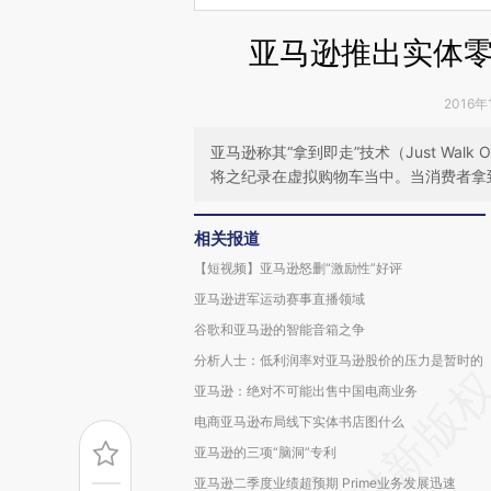
亚马逊推出实体
2016年
亚马逊称其“拿到即走”技术（Just Wa
将之纪录在虚拟购物车当中。当消费者拿
相关报道
【短视频】亚马逊怒删“激励性”好评
亚马逊进军运动赛事直播领域
谷歌和亚马逊的智能音箱之争
分析人士：低利润率对亚马逊股价的压力是暂时的
亚马逊：绝对不可能出售中国电商业务
电商亚马逊布局线下实体书店图什么
亚马逊的三项“脑洞”专利
亚马逊二季度业绩超预期 Prime业务发展迅速