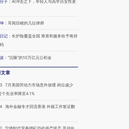
分子
：
AI冲击之下，年轻人与高学历女性更
坤
：
耳闻目睹的几位律师
日记
：
长护险覆盖全国 筹资和服务给予将持
码
波
：
“沉睡”的10万亿元公积金
新文章
43
7月美国劳动力市场意外放缓 岗位减少
3万个失业率降至4.1%
14
海外金融专才回流香港 外籍工作签证翻
2
宁德时代宜春锂矿仍处停产状态 其动向