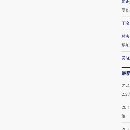
知识
受伤
丁金
村夫
续加
吴晓
最
21:
2.
20:
倍
20:1