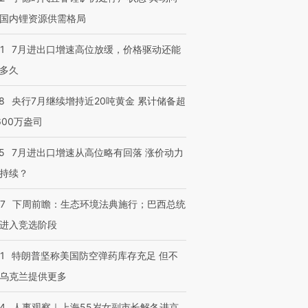
国内锂资源供需格局
1
7月进出口增速高位放缓，价格驱动还能
多久
8
央行7月继续增持近20吨黄金 累计储备超
600万盎司
5
7月进出口增速从高位略有回落 涨价动力
持续？
07
下周前瞻：生态环境法典施行；巴西总统
进入竞选阶段
1
特朗普坚称美国防空弹药库存充足 但不
乌克兰提供更多
24
人事观察｜上海55岁女副市长解冬进京