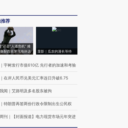
辑推荐
侵”还是“人道危机” 难
撕裂西班牙飞地休达
显影｜瓜农的漫长等待
｜
宇树发行市值610亿 先行者的加速和考验
｜
在岸人民币兑美元汇率连日升破6.75
我闻
｜
艾路明及多名股东被拘
｜
特朗普再签两份行政令限制出生公民权
周刊
｜
【封面报道】电力现货市场元年突进