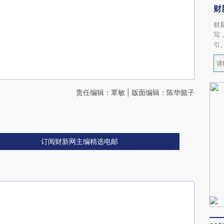
财
财
写
引
责任编辑：覃敏 | 版面编辑：陈华懿子
订阅财新网主编精选电邮