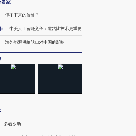
新名家
：
停不下来的价格？
恒
：
中美人工智能竞争：道路比技术更重要
：
海外能源供给缺口对中国的影响
频
跨国走私7万
视线｜被称为“蟑螂”的印
视线｜“入侵”还是“人道危
检体内含3种
度Z世代 用街头抗争将教
机”？难民潮撕裂西班牙
秘鲁纳斯
育部长拱下台
飞地休达
13人遇难
客
进第四届链博
【商旅对话】华住集团
技“链”接产
：
多看少动
【特别呈现】寻找100种
CFO：不靠规模取胜，华
【特别呈
有意思的生活方式·第三对
住三大增长引擎是什么？
有意思的