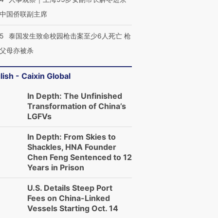
中国侨联副主席
45
泰国发生致命校园枪击案至少6人死亡 枪
父母亦被杀
lish - Caixin Global
In Depth: The Unfinished
Transformation of China’s
LGFVs
In Depth: From Skies to
Shackles, HNA Founder
Chen Feng Sentenced to 12
Years in Prison
U.S. Details Steep Port
Fees on China-Linked
Vessels Starting Oct. 14