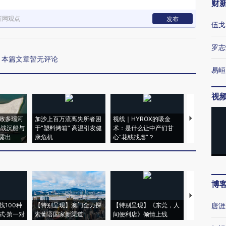
财
新网观点
发布
伍戈
罗志
本篇文章暂无评论
易峘
视
致多瑙河
加沙上百万流离失所者困
视线｜HYROX的吸金
马航飞行员
二战沉船与
于“塑料烤箱” 高温引发健
术：是什么让中产们甘
粒摇头丸 尿
露出
康危机
心“花钱找虐”？
毒品
博
【推广】走
找100种
【特别呈现】澳门全力探
【特别呈现】《东莞，人
会，让数智科
唐涯
式·第一对
索葡语国家新渠道
间便利店》倾情上线
业