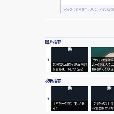
评论仅代表网友个人观点，不代表财
图片推荐
视线｜极端高温
韩国高温创百年纪录 当局
水位跌破纪录 
警告停止一切户外活动
猛犸象化石接连
视听推荐
【不唯一答案】不止“养
【特别呈现】寻
老”
有意思的生活方