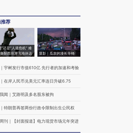
辑推荐
侵”还是“人道危机” 难
撕裂西班牙飞地休达
显影｜瓜农的漫长等待
｜
宇树发行市值610亿 先行者的加速和考验
｜
在岸人民币兑美元汇率连日升破6.75
我闻
｜
艾路明及多名股东被拘
｜
特朗普再签两份行政令限制出生公民权
周刊
｜
【封面报道】电力现货市场元年突进