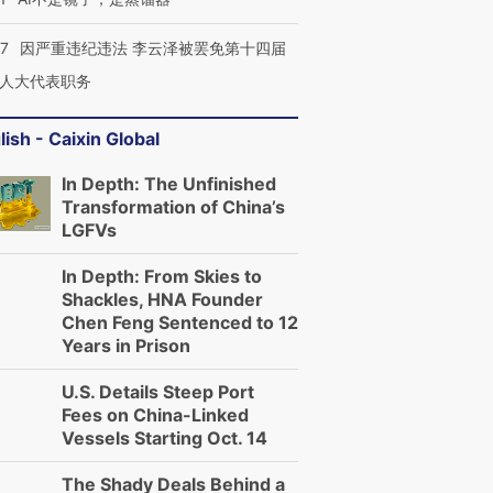
07
因严重违纪违法 李云泽被罢免第十四届
人大代表职务
lish - Caixin Global
In Depth: The Unfinished
Transformation of China’s
LGFVs
In Depth: From Skies to
Shackles, HNA Founder
Chen Feng Sentenced to 12
Years in Prison
U.S. Details Steep Port
Fees on China-Linked
Vessels Starting Oct. 14
The Shady Deals Behind a