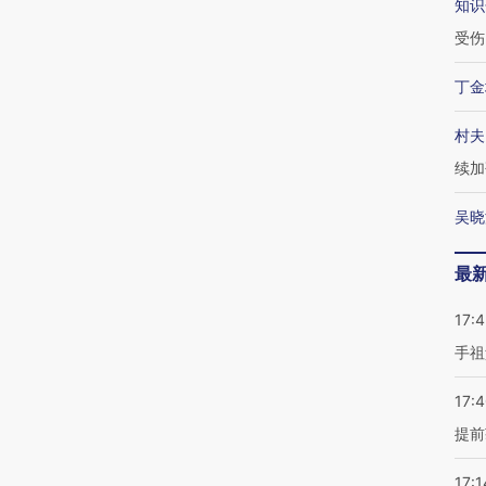
知识
受伤
丁金
村夫
续加
吴晓
最
17:
手祖
17:
提前
17:1