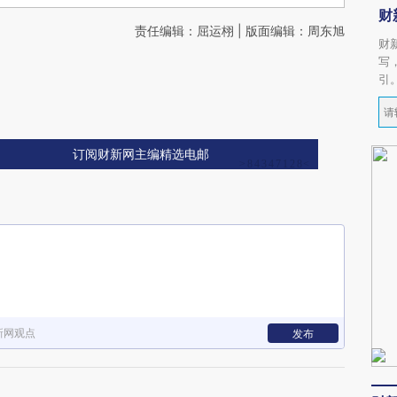
财
责任编辑：屈运栩 | 版面编辑：周东旭
财
写
引
订阅财新网主编精选电邮
新网观点
发布