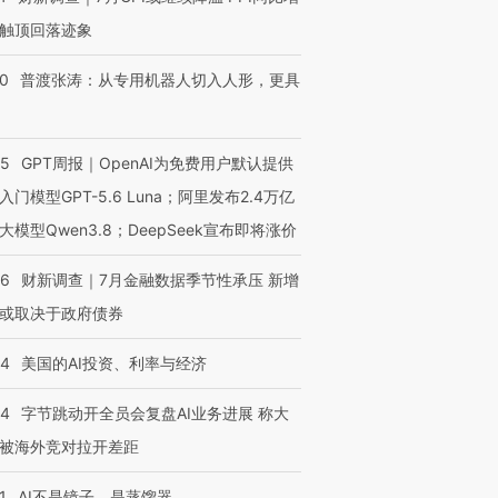
触顶回落迹象
00
普渡张涛：从专用机器人切入人形，更具
55
GPT周报｜OpenAI为免费用户默认提供
入门模型GPT-5.6 Luna；阿里发布2.4万亿
大模型Qwen3.8；DeepSeek宣布即将涨价
46
财新调查｜7月金融数据季节性承压 新增
或取决于政府债券
44
美国的AI投资、利率与经济
44
字节跳动开全员会复盘AI业务进展 称大
被海外竞对拉开差距
1
AI不是镜子，是蒸馏器