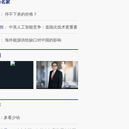
新名家
：
停不下来的价格？
恒
：
中美人工智能竞争：道路比技术更重要
跨国走私7万
视线｜被称为“蟑螂”的印
视线｜“入侵”还是“人道危
：
海外能源供给缺口对中国的影响
检体内含3种
度Z世代 用街头抗争将教
机”？难民潮撕裂西班牙
秘鲁纳斯
育部长拱下台
飞地休达
13人遇难
频
进第四届链博
【商旅对话】华住集团
技“链”接产
【特别呈现】寻找100种
CFO：不靠规模取胜，华
【特别呈
有意思的生活方式·第三对
住三大增长引擎是什么？
有意思的
客
：
多看少动