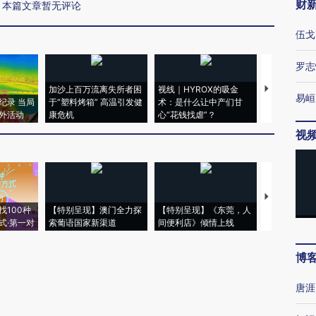
财
本篇文章暂无评论
伍戈
罗志
加沙上百万流离失所者困
视线｜HYROX的吸金
马航飞行员
易峘
纪录 当局
于“塑料烤箱” 高温引发健
术：是什么让中产们甘
粒摇头丸 尿
外活动
康危机
心“花钱找虐”？
毒品
视
【推广】走
找100种
【特别呈现】澳门全力探
【特别呈现】《东莞，人
会，让数智科
式·第一对
索葡语国家新渠道
间便利店》倾情上线
业
博
唐涯