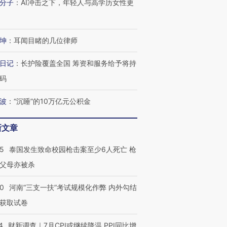
分子
：
AI冲击之下，年轻人与高学历女性更
坤
：
耳闻目睹的几位律师
日记
：
长护险覆盖全国 筹资和服务给予将持
码
波
：
“沉睡”的10万亿元公积金
新文章
45
泰国发生致命校园枪击案至少6人死亡 枪
父母亦被杀
40
河南“三支一扶”考试规模化作弊 内外勾结
获取试卷
4
财新调查｜7月CPI或继续降温 PPI同比增