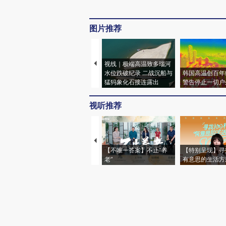
图片推荐
视线｜极端高温致多瑙河
水位跌破纪录 二战沉船与
韩国高温创百年
猛犸象化石接连露出
警告停止一切户
视听推荐
【不唯一答案】不止“养
【特别呈现】寻
老”
有意思的生活方