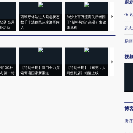
财
伍戈
西班牙休达进入紧急状态
加沙上百万流离失所者困
视线｜HYR
纪录 当局
数千非法移民从摩洛哥闯
于“塑料烤箱” 高温引发健
术：是什么
外活动
入
康危机
心“花钱找虐
罗志
易峘
视
【推广】走
找100种
【特别呈现】澳门全力探
【特别呈现】《东莞，人
会，让数智科
式·第一对
索葡语国家新渠道
间便利店》倾情上线
业
博
唐涯