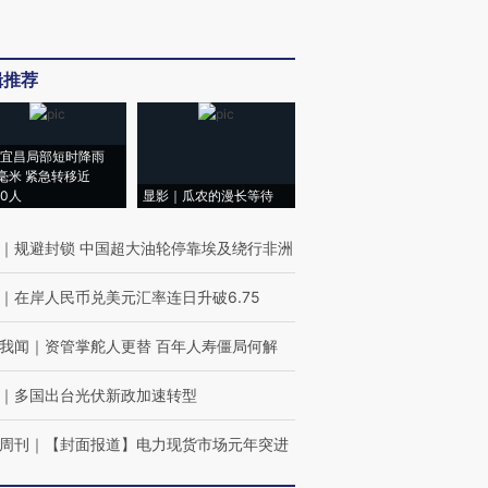
辑推荐
宜昌局部短时降雨
8毫米 紧急转移近
00人
显影｜瓜农的漫长等待
｜
规避封锁 中国超大油轮停靠埃及绕行非洲
｜
在岸人民币兑美元汇率连日升破6.75
我闻
｜
资管掌舵人更替 百年人寿僵局何解
｜
多国出台光伏新政加速转型
周刊
｜
【封面报道】电力现货市场元年突进