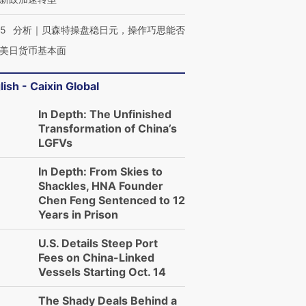
05
分析｜贝森特操盘稳日元，操作巧思能否
美日货币基本面
lish - Caixin Global
In Depth: The Unfinished
Transformation of China’s
LGFVs
In Depth: From Skies to
Shackles, HNA Founder
Chen Feng Sentenced to 12
Years in Prison
U.S. Details Steep Port
Fees on China-Linked
Vessels Starting Oct. 14
The Shady Deals Behind a