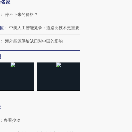
新名家
：
停不下来的价格？
OX的吸金
马航飞行员跨国走私7万
视线｜被称为“蟑螂”的印
让中产们甘
粒摇头丸 尿检体内含3种
度Z世代 用街头抗争将教
秘鲁纳斯
”？
恒
：
中美人工智能竞争：道路比技术更重要
毒品
育部长拱下台
13人遇难
：
海外能源供给缺口对中国的影响
频
进第四届链博
【商旅对话】华住集团
技“链”接产
【特别呈现】寻找100种
CFO：不靠规模取胜，华
【特别呈
有意思的生活方式·第三对
住三大增长引擎是什么？
有意思的
客
：
多看少动