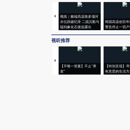
视线｜极端高温致多瑙河
水位跌破纪录 二战沉船与
韩国高温创百年
猛犸象化石接连露出
警告停止一切户
视听推荐
【不唯一答案】不止“养
【特别呈现】寻
老”
有意思的生活方