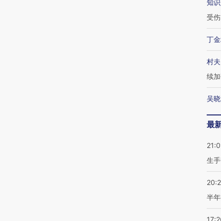
知识
受伤
丁金
村夫
续加
吴晓
最
21:0
生手
20:
半年
17:2