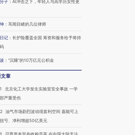
分子
：
AI冲击之下，年轻人与高学历女性更
坤
：
耳闻目睹的几位律师
日记
：
长护险覆盖全国 筹资和服务给予将持
码
波
：
“沉睡”的10万亿元公积金
新文章
1
北京化工大学发生实验室安全事故 一学
部严重受伤
22
油气市场剧烈波动现套利空间 嘉能可上
扭亏、净利增超50亿美元
6
贝恩资本宣布收购贡茶 在中国大陆无法