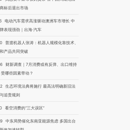
商标后退出市场
6
电动汽车需求高涨驱动澳洲车市增长 中
牌表现强劲｜出海·汽车
00
普渡机器人张涛：机器人规模化靠技术、
和产品共同突破
56
财新调查｜7月消费或有反弹、出口维持
 受哪些因素带动？
42
生态环境法典将施行 最高法明确新旧法
与追责规则
0
看空消费的“三大误区”
59
中东局势催化东南亚能源焦虑 多国出台
新政加速转型