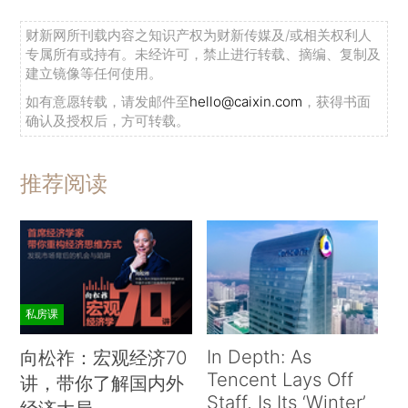
财新网所刊载内容之知识产权为财新传媒及/或相关权利人
专属所有或持有。未经许可，禁止进行转载、摘编、复制及
建立镜像等任何使用。
如有意愿转载，请发邮件至
hello@caixin.com
，获得书面
确认及授权后，方可转载。
推荐阅读
私房课
In Depth: As
向松祚：宏观经济70
Tencent Lays Off
讲，带你了解国内外
Staff, Is Its ‘Winter’