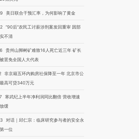
09
美日联合干预汇率，为何影响了黄金
32
“90后”农民工讨薪涉刑案发回重审 因部
实不清
36
贵州山脚树矿难致16人死亡近三年 矿长
被罢免全国人大代表
2
非京籍五环内购房社保降至一年 北京市公
最高可贷340万元
7
寒武纪上半年净利润同比翻倍 营收增速
放缓
53
对话｜邱仁宗：临床研究参与者的安全永
第一位