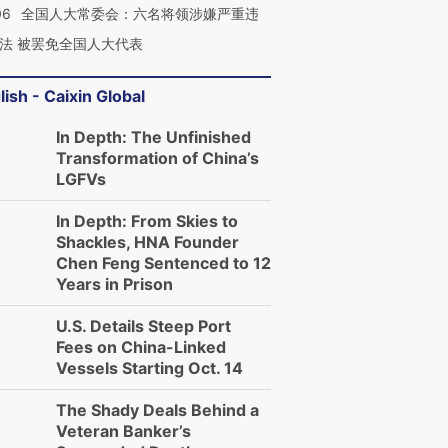
06
全国人大常委会：六名将领涉嫌严重违
法 被罢免全国人大代表
lish - Caixin Global
In Depth: The Unfinished
Transformation of China’s
LGFVs
In Depth: From Skies to
Shackles, HNA Founder
Chen Feng Sentenced to 12
Years in Prison
U.S. Details Steep Port
Fees on China-Linked
Vessels Starting Oct. 14
The Shady Deals Behind a
Veteran Banker’s