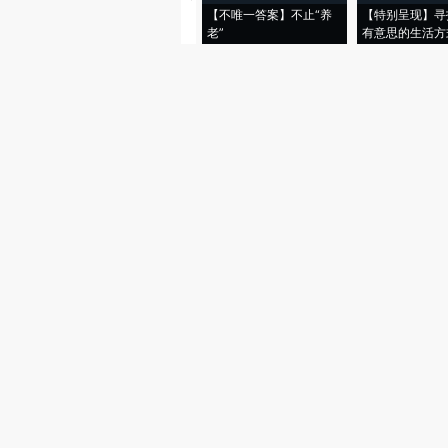
【不唯一答案】不止“养
【特别呈现】寻
老”
有意思的生活方