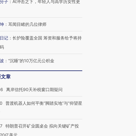
分子
：
AI冲击之下，年轻人与高学历女性更
技“链”接产
【特别呈现】寻找100种
CFO：不靠规模取胜，华
【特别呈
有意思的生活方式·第三对
住三大增长引擎是什么？
有意思的
坤
：
耳闻目睹的几位律师
日记
：
长护险覆盖全国 筹资和服务给予将持
码
波
：
“沉睡”的10万亿元公积金
新文章
46
离岸信托90天补税窗口期疑问
00
普渡机器人如何平衡“脚踏实地”与“仰望星
？
57
特朗普召开矿业圆桌会 拟向关键矿产投
20亿美元