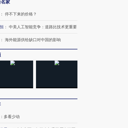
新名家
：
停不下来的价格？
恒
：
中美人工智能竞争：道路比技术更重要
：
海外能源供给缺口对中国的影响
频
跨国走私7万
视线｜被称为“蟑螂”的印
视线｜“入侵”还是“人道危
检体内含3种
度Z世代 用街头抗争将教
机”？难民潮撕裂西班牙
秘鲁纳斯
育部长拱下台
飞地休达
13人遇难
客
：
多看少动
进第四届链博
【商旅对话】华住集团