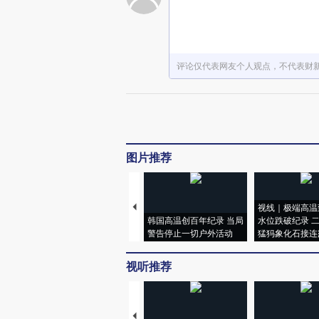
评论仅代表网友个人观点，不代表财
图片推荐
视线｜极端高温
韩国高温创百年纪录 当局
水位跌破纪录 
警告停止一切户外活动
猛犸象化石接连
视听推荐