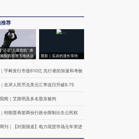
辑推荐
侵”还是“人道危机” 难
撕裂西班牙飞地休达
显影｜瓜农的漫长等待
｜
宇树发行市值610亿 先行者的加速和考验
｜
在岸人民币兑美元汇率连日升破6.75
我闻
｜
艾路明及多名股东被拘
｜
特朗普再签两份行政令限制出生公民权
周刊
｜
【封面报道】电力现货市场元年突进