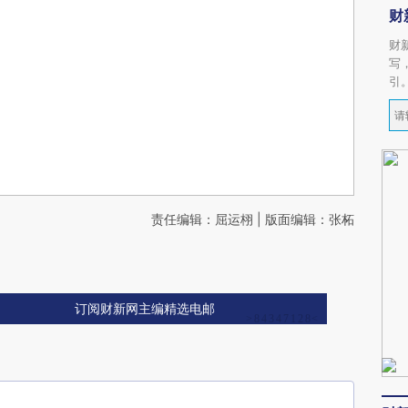
财
财
写
引
责任编辑：屈运栩 | 版面编辑：张柘
订阅财新网主编精选电邮