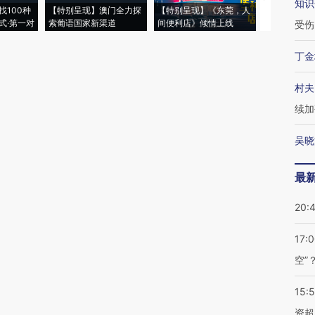
知识
找100种
【特别呈现】澳门全力探
【特别呈现】《东莞，人
会，让数智科
式·第一对
索葡语国家新渠道
间便利店》倾情上线
业
受伤
丁金
村夫
续加
吴晓
最
20:
17:
空”
15:
资超