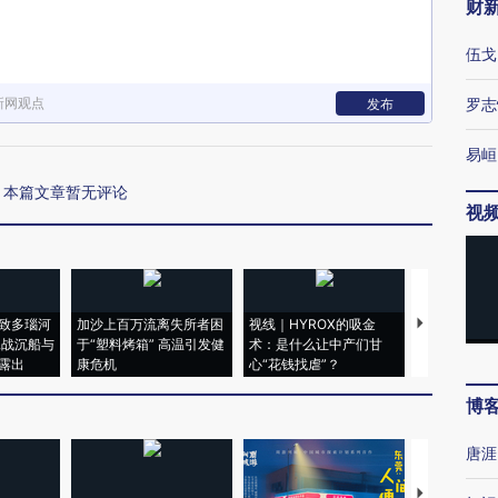
财
伍戈
新网观点
罗志
发布
易峘
本篇文章暂无评论
视
致多瑙河
加沙上百万流离失所者困
视线｜HYROX的吸金
马航飞行员
二战沉船与
于“塑料烤箱” 高温引发健
术：是什么让中产们甘
粒摇头丸 尿
露出
康危机
心“花钱找虐”？
毒品
博
唐涯
【推广】走