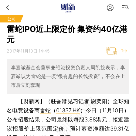
公司
雷蛇IPO近上限定价 集资约40亿港
元
2017年11月10日 14:45
T中
李嘉诚基金会董事兼维港投资负责人周凯旋表示，李
嘉诚认为雷蛇是一项“很有趣的长线投资”，不会在上
市后立刻套现
【财新网】（驻香港见习记者 尉奕阳）
全球知
名电竞设备商
雷蛇
（
01337.HK
）今日（11月10日）
公布招股结果，公司最终以每股3.88港元，接近建
议招股价上限范围定价，预计募资净额达39.31亿