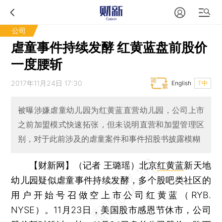
公司
虐童事件持续发酵 红黄蓝盘前股价
一度腰斩
2017年11月24日 17:30
English
T中
被曝涉嫌虐童幼儿园为红黄蓝直营幼儿园，公司上市
之前加盟模式快速拓张，但未说明直营和加盟管理区
别，对于此前涉及的虐童案件和事件招股书披露模糊
【财新网】（记者 王璐瑶）
北京
红黄蓝
新天地
幼儿园疑似虐童事件持续发酵，多个股吧类社区的
用户开始号召做空上市公司红黄蓝（RYB.
NYSE）。11月23日，美国股市感恩节休市，公司