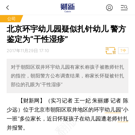
公司
北京环宇幼儿园疑似扎针幼儿 警方
鉴定为“干性湿疹”
2017年11月29日 17:10
T中
对于朝阳区双井环宇幼儿园有家长称孩子被教师针扎
的指控，朝阳警方公布调查结果，称家长怀疑被针扎
部位的孔眼为“干性湿疹”
【财新网】（实习记者 王一妃 朱丽娜 记者 陈
少远）
位于北京市朝阳区双井地区的环宇
幼儿园
“小
一班”多位家长，近日怀疑孩子在幼儿园遭老师
针扎
并报警。