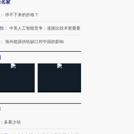
新名家
：
停不下来的价格？
恒
：
中美人工智能竞争：道路比技术更重要
：
海外能源供给缺口对中国的影响
频
跨国走私7万
视线｜被称为“蟑螂”的印
视线｜“入侵”还是“人道危
客
检体内含3种
度Z世代 用街头抗争将教
机”？难民潮撕裂西班牙
秘鲁纳斯
育部长拱下台
飞地休达
13人遇难
：
多看少动