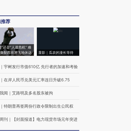
辑推荐
侵”还是“人道危机” 难
撕裂西班牙飞地休达
显影｜瓜农的漫长等待
｜
宇树发行市值610亿 先行者的加速和考验
｜
在岸人民币兑美元汇率连日升破6.75
我闻
｜
艾路明及多名股东被拘
｜
特朗普再签两份行政令限制出生公民权
周刊
｜
【封面报道】电力现货市场元年突进