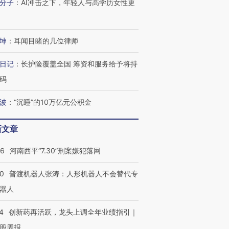
分子
：
AI冲击之下，年轻人与高学历女性更
坤
：
耳闻目睹的几位律师
日记
：
长护险覆盖全国 筹资和服务给予将持
码
波
：
“沉睡”的10万亿元公积金
新文章
26
河南西平“7.30”刑案嫌犯落网
00
普渡机器人张涛：人形机器人不会替代专
器人
4
创新药再活跃，龙头上调全年业绩指引｜
股周报