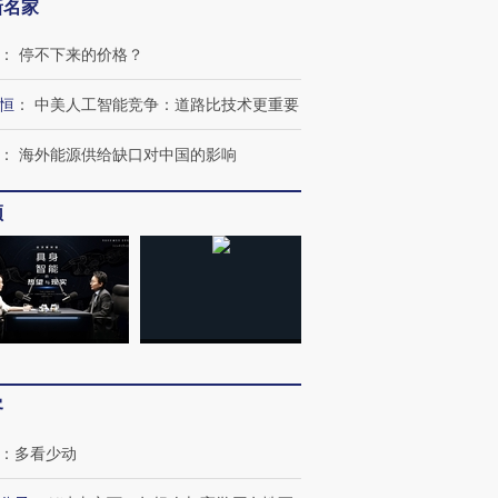
新名家
：
停不下来的价格？
”还是“人道危
湖北宜昌局部短时降雨
哈尔滨遭遇短时极端强降
恒
：
中美人工智能竞争：道路比技术更重要
撕裂西班牙
128毫米 紧急转移近
雨 3小时累计雨量超80毫
秘鲁纳斯
4000人
米
13人遇难
：
海外能源供给缺口对中国的影响
频
进第四届链博
【商旅对话】华住集团
技“链”接产
【特别呈现】寻找100种
CFO：不靠规模取胜，华
【特别呈
有意思的生活方式·第三对
住三大增长引擎是什么？
有意思的
客
：
多看少动