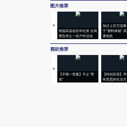
图片推荐
加沙上百万流离
韩国高温创百年纪录 当局
于“塑料烤箱” 
警告停止一切户外活动
康危机
视听推荐
【不唯一答案】不止“养
【特别呈现】寻
老”
有意思的生活方