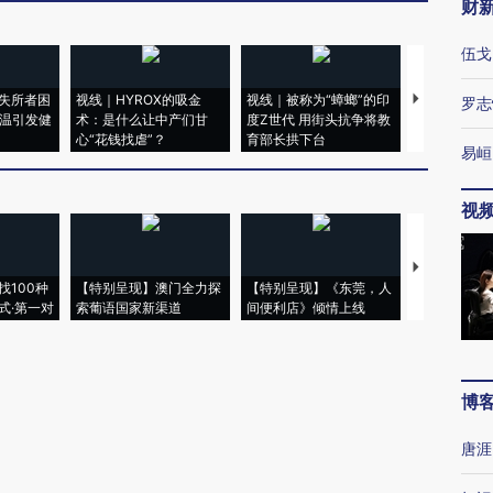
财
伍戈
失所者困
视线｜HYROX的吸金
视线｜被称为“蟑螂”的印
视线｜“入侵
罗志
高温引发健
术：是什么让中产们甘
度Z世代 用街头抗争将教
机”？难民潮
心“花钱找虐”？
育部长拱下台
飞地休达
易峘
视
【推广】走
找100种
【特别呈现】澳门全力探
【特别呈现】《东莞，人
会，让数智科
式·第一对
索葡语国家新渠道
间便利店》倾情上线
业
博
唐涯