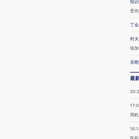
知识
受伤
丁金
村夫
续加
吴晓
最
20:
17:
用机
16:1
医药