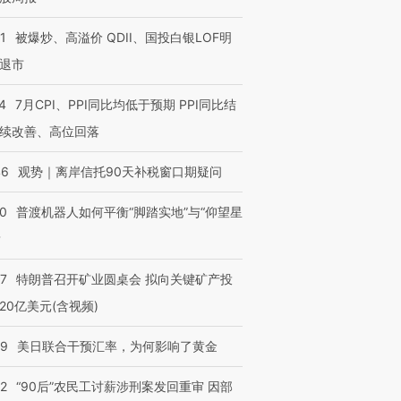
1
被爆炒、高溢价 QDII、国投白银LOF明
退市
4
7月CPI、PPI同比均低于预期 PPI同比结
续改善、高位回落
46
观势｜离岸信托90天补税窗口期疑问
00
普渡机器人如何平衡“脚踏实地”与“仰望星
？
57
特朗普召开矿业圆桌会 拟向关键矿产投
20亿美元(含视频)
09
美日联合干预汇率，为何影响了黄金
32
“90后”农民工讨薪涉刑案发回重审 因部