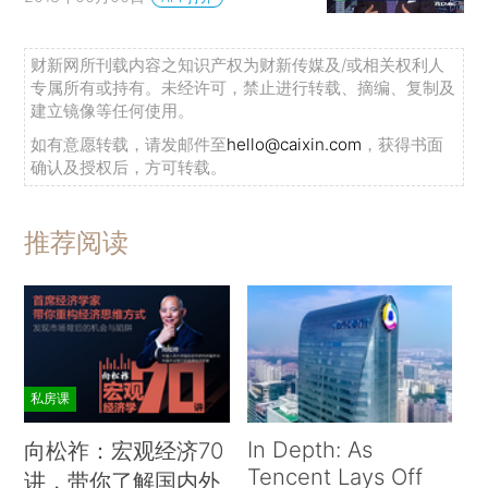
财新网所刊载内容之知识产权为财新传媒及/或相关权利人
专属所有或持有。未经许可，禁止进行转载、摘编、复制及
建立镜像等任何使用。
如有意愿转载，请发邮件至
hello@caixin.com
，获得书面
确认及授权后，方可转载。
推荐阅读
私房课
In Depth: As
向松祚：宏观经济70
Tencent Lays Off
讲，带你了解国内外