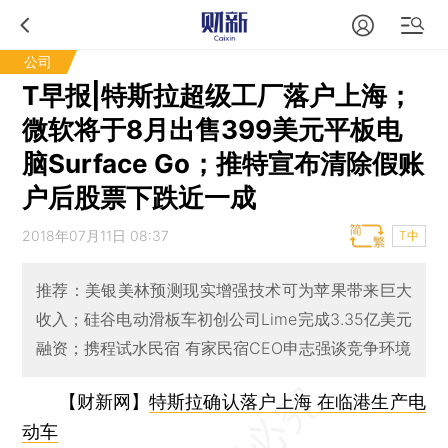
公司
T早报|特斯拉超级工厂落户上海；
微软将于8月出售399美元平板电
脑Surface Go；推特宣布清除假账
户后股票下跌近一成
2018年07月11日 08:37
T中
推荐：美银美林预测现实增强技术可为苹果带来巨大
收入；硅谷电动滑板车初创公司Lime完成3.35亿美元
融资；携程试水民宿 有家民宿CEO申志强谈竞争环境
【财新网】
特斯拉确认落户上海 在临港生产电
动车