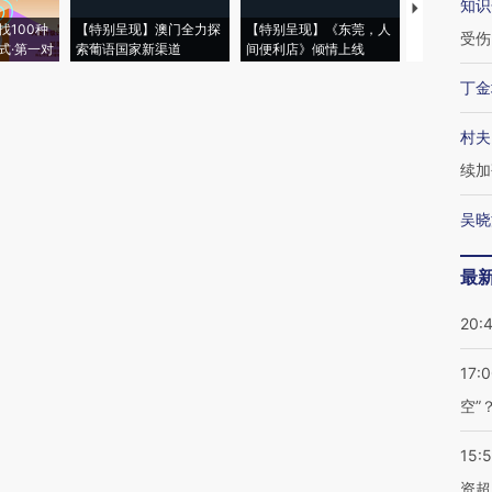
知识
【推广】走
找100种
【特别呈现】澳门全力探
【特别呈现】《东莞，人
会，让数智科
受伤
式·第一对
索葡语国家新渠道
间便利店》倾情上线
业
丁金
村夫
续加
吴晓
最
20:
17:
空”
15:
资超