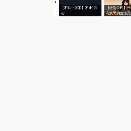
【不唯一答案】不止“养
【特别呈现】寻
老”
有意思的生活方