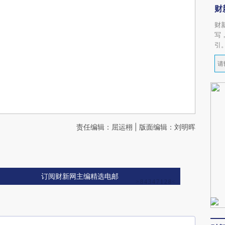
财
财
写
引
责任编辑：屈运栩 | 版面编辑：刘明晖
订阅财新网主编精选电邮