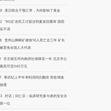
09
美日联合干预汇率，为何影响了黄金
32
“90后”农民工讨薪涉刑案发回重审 因部
实不清
36
贵州山脚树矿难致16人死亡近三年 矿长
被罢免全国人大代表
2
非京籍五环内购房社保降至一年 北京市公
最高可贷340万元
7
寒武纪上半年净利润同比翻倍 营收增速
放缓
53
对话｜邱仁宗：临床研究参与者的安全永
第一位