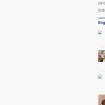
08:
纪违
Eng