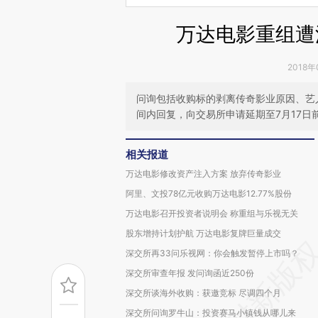
万达电影重组遭
2018年
问询包括收购标的剥离传奇影业原因、艺
间内回复，向交易所申请延期至7月17日
相关报道
万达电影修改资产注入方案 放弃传奇影业
阿里、文投78亿元收购万达电影12.77%股份
万达电影召开投资者说明会 称重组与乐视无关
股东增持计划护航 万达电影复牌巨量成交
深交所再33问乐视网：你会触发暂停上市吗？
深交所审查年报 发问询函近250份
深交所谈海外收购：获邀竞标 尽调四个月
深交所问询罗牛山：投资赛马小镇钱从哪儿来