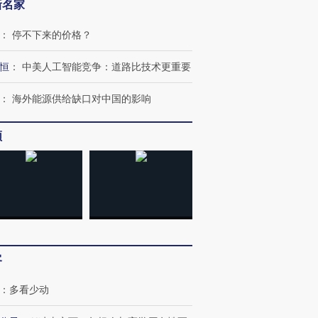
新名家
：
停不下来的价格？
恒
：
中美人工智能竞争：道路比技术更重要
：
海外能源供给缺口对中国的影响
频
跨国走私7万
视线｜被称为“蟑螂”的印
视线｜“入侵”还是“人道危
检体内含3种
度Z世代 用街头抗争将教
机”？难民潮撕裂西班牙
秘鲁纳斯
育部长拱下台
飞地休达
13人遇难
客
：
多看少动