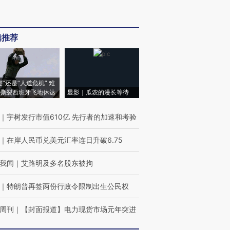
辑推荐
侵”还是“人道危机” 难
撕裂西班牙飞地休达
显影｜瓜农的漫长等待
｜
宇树发行市值610亿 先行者的加速和考验
｜
在岸人民币兑美元汇率连日升破6.75
我闻
｜
艾路明及多名股东被拘
｜
特朗普再签两份行政令限制出生公民权
周刊
｜
【封面报道】电力现货市场元年突进