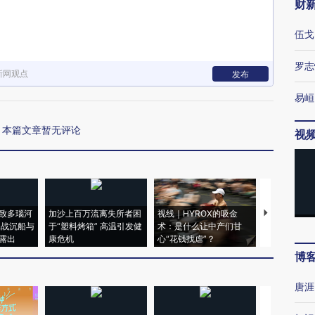
财
伍戈
罗志
新网观点
发布
易峘
本篇文章暂无评论
视
致多瑙河
加沙上百万流离失所者困
视线｜HYROX的吸金
马航飞行员
二战沉船与
于“塑料烤箱” 高温引发健
术：是什么让中产们甘
粒摇头丸 尿
露出
康危机
心“花钱找虐”？
毒品
博
唐涯