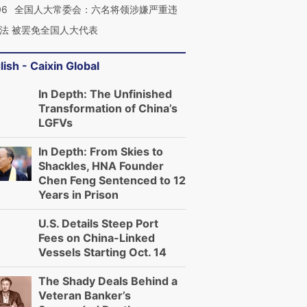
06
全国人大常委会：六名将领涉嫌严重违
法 被罢免全国人大代表
lish - Caixin Global
In Depth: The Unfinished
Transformation of China’s
LGFVs
In Depth: From Skies to
Shackles, HNA Founder
Chen Feng Sentenced to 12
Years in Prison
U.S. Details Steep Port
Fees on China-Linked
Vessels Starting Oct. 14
The Shady Deals Behind a
Veteran Banker’s