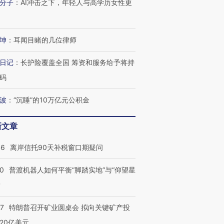
分子
：
AI冲击之下，年轻人与高学历女性更
进第四届链博
【商旅对话】华住集团
技“链”接产
【特别呈现】寻找100种
CFO：不靠规模取胜，华
【特别呈
有意思的生活方式·第三对
住三大增长引擎是什么？
有意思的
坤
：
耳闻目睹的几位律师
日记
：
长护险覆盖全国 筹资和服务给予将持
码
波
：
“沉睡”的10万亿元公积金
新文章
46
离岸信托90天补税窗口期疑问
00
普渡机器人如何平衡“脚踏实地”与“仰望星
？
57
特朗普召开矿业圆桌会 拟向关键矿产投
20亿美元