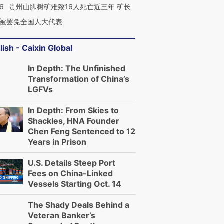
36
贵州山脚树矿难致16人死亡近三年 矿长
被罢免全国人大代表
lish - Caixin Global
In Depth: The Unfinished
Transformation of China’s
LGFVs
In Depth: From Skies to
Shackles, HNA Founder
Chen Feng Sentenced to 12
Years in Prison
U.S. Details Steep Port
Fees on China-Linked
Vessels Starting Oct. 14
The Shady Deals Behind a
Veteran Banker’s