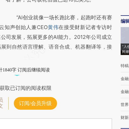
“AI创业就像一场长跑比赛，起跑时还有赛
编
云知声创始人兼CEO
黄伟
在接受财新记者专访时
司发展，拓展更多的AI能力。2012年公司成立
拓展到自然语言理解、语音合成、机器翻译等，接
“入
民潮
特稿
1840字 订阅后继续阅读
金融
获取已订阅的阅读权限
金融
员
订阅/会员升级
世界
文
财新