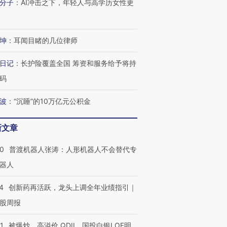
分子
：
AI冲击之下，年轻人与高学历女性更
进第四届链博
【商旅对话】华住集团
技“链”接产
【特别呈现】寻找100种
CFO：不靠规模取胜，华
【特别呈
有意思的生活方式·第三对
住三大增长引擎是什么？
有意思的
坤
：
耳闻目睹的几位律师
日记
：
长护险覆盖全国 筹资和服务给予将持
码
波
：
“沉睡”的10万亿元公积金
新文章
00
普渡机器人张涛：人形机器人不会替代专
器人
4
创新药再活跃，龙头上调全年业绩指引｜
股周报
1
被爆炒、高溢价 QDII、国投白银LOF明