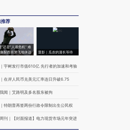
辑推荐
侵”还是“人道危机” 难
撕裂西班牙飞地休达
显影｜瓜农的漫长等待
｜
宇树发行市值610亿 先行者的加速和考验
｜
在岸人民币兑美元汇率连日升破6.75
我闻
｜
艾路明及多名股东被拘
｜
特朗普再签两份行政令限制出生公民权
周刊
｜
【封面报道】电力现货市场元年突进