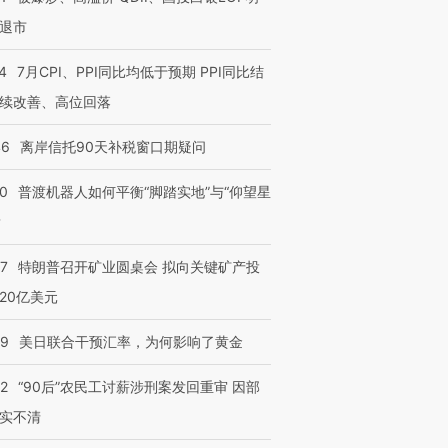
退市
4
7月CPI、PPI同比均低于预期 PPI同比结
续改善、高位回落
46
离岸信托90天补税窗口期疑问
00
普渡机器人如何平衡“脚踏实地”与“仰望星
？
57
特朗普召开矿业圆桌会 拟向关键矿产投
20亿美元
09
美日联合干预汇率，为何影响了黄金
32
“90后”农民工讨薪涉刑案发回重审 因部
实不清