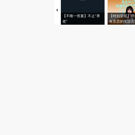
【不唯一答案】不止“养
【特别呈现】寻
老”
有意思的生活方