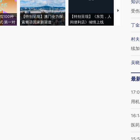
知识
受伤
【推广】走
找100种
【特别呈现】澳门全力探
【特别呈现】《东莞，人
会，让数智科
式·第一对
索葡语国家新渠道
间便利店》倾情上线
业
丁金
村夫
续加
吴晓
最
17:
用机
16:1
医药
15:5