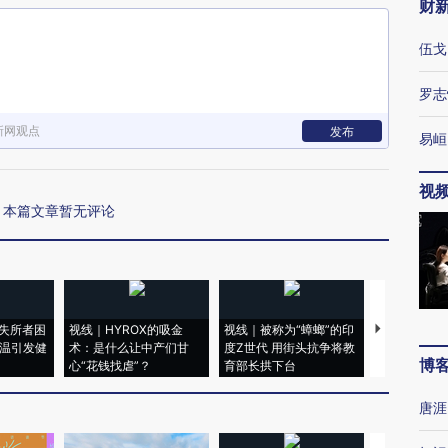
财
伍戈
罗志
新网观点
发布
易峘
视
本篇文章暂无评论
失所者困
视线｜HYROX的吸金
视线｜被称为“蟑螂”的印
视线｜“入侵
高温引发健
术：是什么让中产们甘
度Z世代 用街头抗争将教
机”？难民潮
博
心“花钱找虐”？
育部长拱下台
飞地休达
唐涯