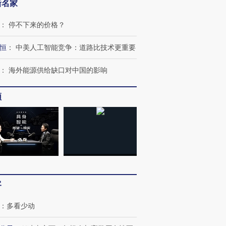
新名家
：
停不下来的价格？
恒
：
中美人工智能竞争：道路比技术更重要
：
海外能源供给缺口对中国的影响
频
”还是“人道危
湖北宜昌局部短时降雨
哈尔滨遭遇短时极端强降
撕裂西班牙
128毫米 紧急转移近
雨 3小时累计雨量超80毫
秘鲁纳斯
客
4000人
米
13人遇难
：
多看少动