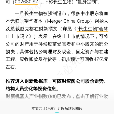
司（
002680.SZ
，下称长生生物）“量身定制”。
一旦长生生物被强制退市，很多中小股东将血
本无归。望华资本（Merger China Group）创始人
及总裁戚克栴在财新撰文（详见《
“长生生物”会终
止上市吗？
》）表示，在终止上市的情况下，可将
公司的财产用于补偿疫苗受害者和中小股东的部分
损失，具体包括公司理财及现金、固定资产与在建
工程、应收账款及存货等，初步预计可回收47亿元
左右。
推荐进入
财新数据库
，可随时查阅公司股价走势、
结构人员变化等投资信息。
财新机器人产业指数(RII)已发布，
点击了解行业动
态
本文共计1766字 订阅后继续阅读