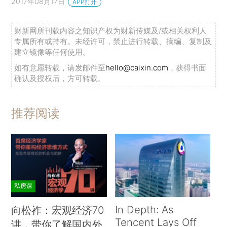
2017年08月17日
APP打开
财新网所刊载内容之知识产权为财新传媒及/或相关权利人
专属所有或持有。未经许可，禁止进行转载、摘编、复制及
建立镜像等任何使用。
如有意愿转载，请发邮件至
hello@caixin.com
，获得书面
确认及授权后，方可转载。
推荐阅读
私房课
In Depth: As
向松祚：宏观经济70
Tencent Lays Off
讲，带你了解国内外