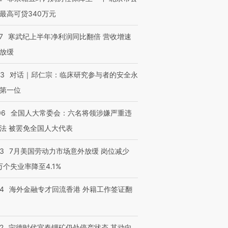
最高可贷340万元
7
寒武纪上半年净利润同比翻倍 营收增速
放缓
53
对话｜邱仁宗：临床研究参与者的安全永
第一位
06
全国人大常委会：六名将领涉嫌严重违
法 被罢免全国人大代表
43
7月美国劳动力市场意外放缓 岗位减少
3万个失业率降至4.1%
14
海外金融专才回流香港 外籍工作签证翻
2
宁德时代宜春锂矿仍处停产状态 其动向