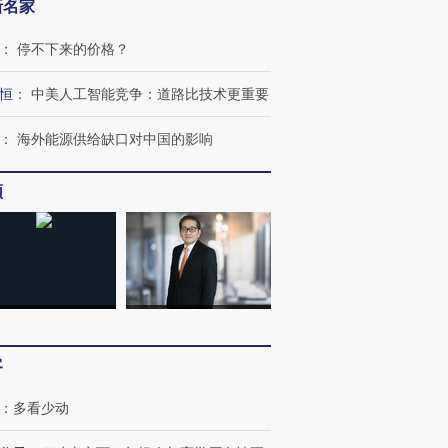
新名家
：
停不下来的价格？
恒
：
中美人工智能竞争：道路比技术更重要
：
海外能源供给缺口对中国的影响
频
跨国走私7万
视线｜被称为“蟑螂”的印
视线｜“入侵”还是“人道危
检体内含3种
度Z世代 用街头抗争将教
机”？难民潮撕裂西班牙
秘鲁纳斯
育部长拱下台
飞地休达
13人遇难
客
：
多看少动
进第四届链博
【商旅对话】华住集团
技“链”接产
【特别呈现】寻找100种
CFO：不靠规模取胜，华
【特别呈