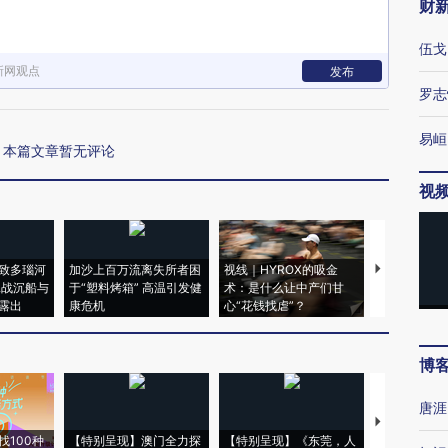
财
伍戈
新网观点
发布
罗志
易峘
本篇文章暂无评论
视
致多瑙河
加沙上百万流离失所者困
视线｜HYROX的吸金
马航飞行员
二战沉船与
于“塑料烤箱” 高温引发健
术：是什么让中产们甘
粒摇头丸 尿
露出
康危机
心“花钱找虐”？
毒品
博
唐涯
【推广】走
找100种
【特别呈现】澳门全力探
【特别呈现】《东莞，人
会，让数智科