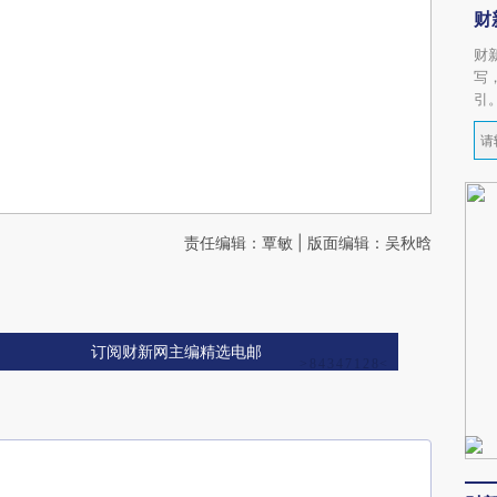
财
财
写
引
责任编辑：覃敏 | 版面编辑：吴秋晗
订阅财新网主编精选电邮