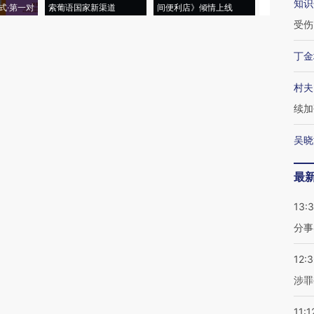
知识
式·第一对
索葡语国家新渠道
间便利店》倾情上线
业
受伤
丁金
村夫
续加
吴晓
最
13:
分事
12:
涉罪
11:1