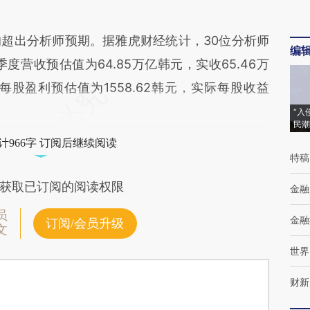
出分析师预期。据雅虎财经统计，30位分析师
编
度营收预估值为64.85万亿韩元，实收65.46万
股盈利预估值为1558.62韩元，实际每股收益
“入
民潮
计966字 订阅后继续阅读
特稿
获取已订阅的阅读权限
金融
员
金融
订阅/会员升级
文
世界
财新