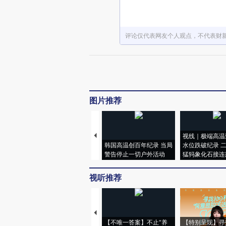
评论仅代表网友个人观点，不代表财
图片推荐
视线｜极端高温
韩国高温创百年纪录 当局
水位跌破纪录 
警告停止一切户外活动
猛犸象化石接连
视听推荐
【不唯一答案】不止“养
【特别呈现】寻