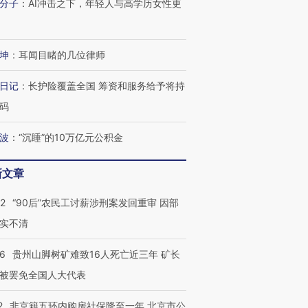
分子
：
AI冲击之下，年轻人与高学历女性更
有意思的生活方式·第三对
住三大增长引擎是什么？
有意思的
坤
：
耳闻目睹的几位律师
日记
：
长护险覆盖全国 筹资和服务给予将持
码
波
：
“沉睡”的10万亿元公积金
新文章
32
“90后”农民工讨薪涉刑案发回重审 因部
实不清
36
贵州山脚树矿难致16人死亡近三年 矿长
被罢免全国人大代表
2
非京籍五环内购房社保降至一年 北京市公