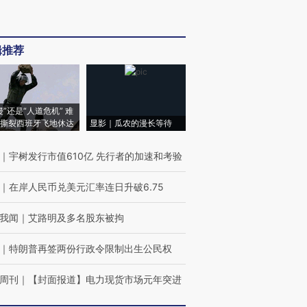
辑推荐
侵”还是“人道危机” 难
撕裂西班牙飞地休达
显影｜瓜农的漫长等待
｜
宇树发行市值610亿 先行者的加速和考验
｜
在岸人民币兑美元汇率连日升破6.75
我闻
｜
艾路明及多名股东被拘
｜
特朗普再签两份行政令限制出生公民权
周刊
｜
【封面报道】电力现货市场元年突进