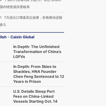
国内锂资源供需格局
1
7月进出口增速高位放缓，价格驱动还能
多久
lish - Caixin Global
In Depth: The Unfinished
Transformation of China’s
LGFVs
In Depth: From Skies to
Shackles, HNA Founder
Chen Feng Sentenced to 12
Years in Prison
U.S. Details Steep Port
Fees on China-Linked
Vessels Starting Oct. 14