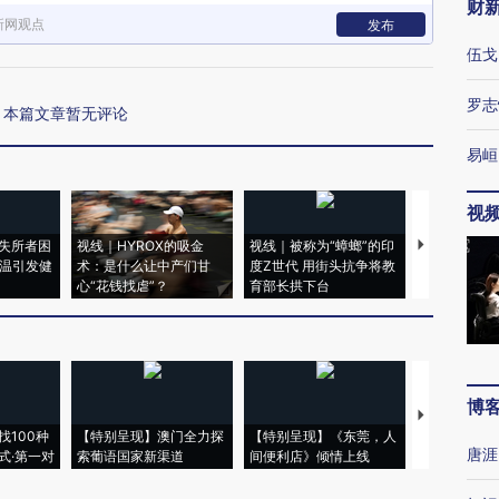
财
新网观点
发布
伍戈
罗志
本篇文章暂无评论
易峘
视
失所者困
视线｜HYROX的吸金
视线｜被称为“蟑螂”的印
视线｜“入侵
高温引发健
术：是什么让中产们甘
度Z世代 用街头抗争将教
机”？难民潮
心“花钱找虐”？
育部长拱下台
飞地休达
博
【推广】走
找100种
【特别呈现】澳门全力探
【特别呈现】《东莞，人
会，让数智科
唐涯
式·第一对
索葡语国家新渠道
间便利店》倾情上线
业