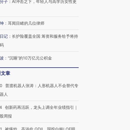
分子
：
AI冲击之下，年轻人与高学历女性更
坤
：
耳闻目睹的几位律师
日记
：
长护险覆盖全国 筹资和服务给予将持
码
波
：
“沉睡”的10万亿元公积金
新文章
00
普渡机器人张涛：人形机器人不会替代专
器人
4
创新药再活跃，龙头上调全年业绩指引｜
股周报
1
被爆炒、高溢价 QDII、国投白银LOF明