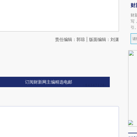
财
财
写
引
责任编辑：郭琼 | 版面编辑：刘潇
订阅财新网主编精选电邮