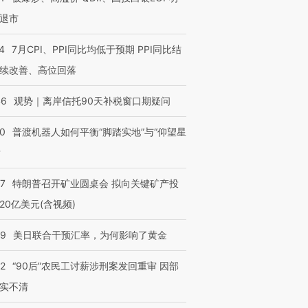
退市
4
7月CPI、PPI同比均低于预期 PPI同比结
续改善、高位回落
46
观势｜离岸信托90天补税窗口期疑问
00
普渡机器人如何平衡“脚踏实地”与“仰望星
？
57
特朗普召开矿业圆桌会 拟向关键矿产投
20亿美元(含视频)
09
美日联合干预汇率，为何影响了黄金
32
“90后”农民工讨薪涉刑案发回重审 因部
实不清