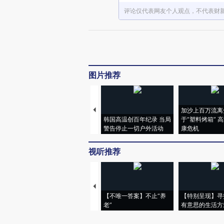
评论仅代表网友个人观点，不代表财
图片推荐
加沙上百万流离
韩国高温创百年纪录 当局
于“塑料烤箱” 
警告停止一切户外活动
康危机
视听推荐
【不唯一答案】不止“养
【特别呈现】寻
老”
有意思的生活方