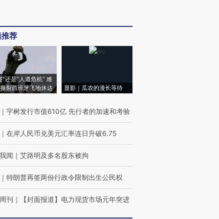
辑推荐
侵”还是“人道危机” 难
撕裂西班牙飞地休达
显影｜瓜农的漫长等待
｜
宇树发行市值610亿 先行者的加速和考验
｜
在岸人民币兑美元汇率连日升破6.75
我闻
｜
艾路明及多名股东被拘
｜
特朗普再签两份行政令限制出生公民权
周刊
｜
【封面报道】电力现货市场元年突进