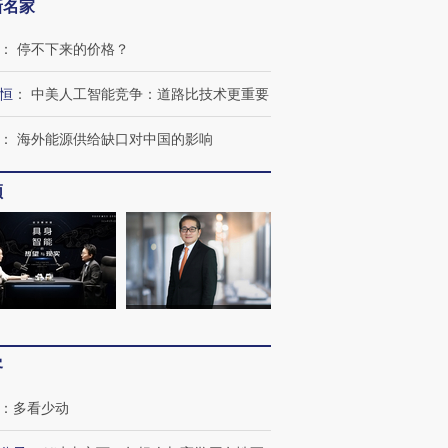
新名家
：
停不下来的价格？
恒
：
中美人工智能竞争：道路比技术更重要
：
海外能源供给缺口对中国的影响
频
”还是“人道危
湖北宜昌局部短时降雨
哈尔滨遭遇短时极端强降
撕裂西班牙
128毫米 紧急转移近
雨 3小时累计雨量超80毫
秘鲁纳斯
4000人
米
13人遇难
客
进第四届链博
【商旅对话】华住集团
技“链”接产
【特别呈现】寻找100种
CFO：不靠规模取胜，华
【特别呈
：
多看少动
有意思的生活方式·第三对
住三大增长引擎是什么？
有意思的