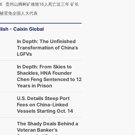
36
贵州山脚树矿难致16人死亡近三年 矿长
被罢免全国人大代表
lish - Caixin Global
In Depth: The Unfinished
Transformation of China’s
LGFVs
In Depth: From Skies to
Shackles, HNA Founder
Chen Feng Sentenced to 12
Years in Prison
U.S. Details Steep Port
Fees on China-Linked
Vessels Starting Oct. 14
The Shady Deals Behind a
Veteran Banker’s