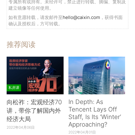
专属所有或持有。未经许可，禁止进行转载、摘编、复制及
建立镜像等任何使用。
如有意愿转载，请发邮件至
hello@caixin.com
，获得书面
确认及授权后，方可转载。
推荐阅读
私房课
In Depth: As
向松祚：宏观经济70
Tencent Lays Off
讲，带你了解国内外
Staff, Is Its ‘Winter’
经济大局
Approaching?
2022年04月06日
2022年04月01日