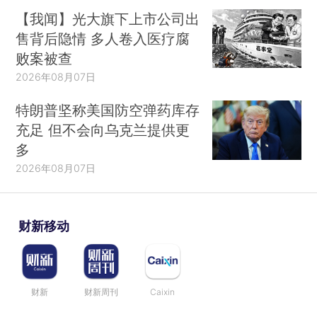
【我闻】光大旗下上市公司出
售背后隐情 多人卷入医疗腐
败案被查
2026年08月07日
特朗普坚称美国防空弹药库存
充足 但不会向乌克兰提供更
多
2026年08月07日
财新移动
财新
财新周刊
Caixin