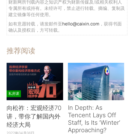
财新网所刊载内容之知识产权为财新传媒及/或相关权利人
专属所有或持有。未经许可，禁止进行转载、摘编、复制及
建立镜像等任何使用。
如有意愿转载，请发邮件至
hello@caixin.com
，获得书面
确认及授权后，方可转载。
推荐阅读
私房课
In Depth: As
向松祚：宏观经济70
Tencent Lays Off
讲，带你了解国内外
Staff, Is Its ‘Winter’
经济大局
Approaching?
2022年04月06日