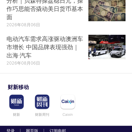
分析｜贝森特操盘稳日元，操
作巧思能否撬动美日货币基本
面
2026年08月06日
电动汽车需求高涨驱动澳洲车
市增长 中国品牌表现强劲｜
出海·汽车
2026年08月06日
财新移动
财新
财新周刊
Caixin
登录
网页版
订阅电邮
|
|