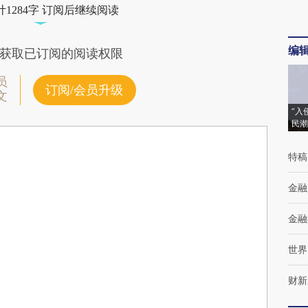
1284字 订阅后继续阅读
编
获取已订阅的阅读权限
员
订阅/会员升级
文
“入
民潮
特稿
金融
金融
世界
财新