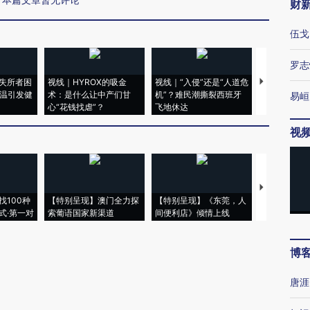
财
伍戈
罗志
失所者困
视线｜HYROX的吸金
视线｜“入侵”还是“人道危
视线｜被称为
高温引发健
术：是什么让中产们甘
机”？难民潮撕裂西班牙
度Z世代 用
易峘
心“花钱找虐”？
飞地休达
育部长拱下
视
【推广】走
找100种
【特别呈现】澳门全力探
【特别呈现】《东莞，人
会，让数智科
式·第一对
索葡语国家新渠道
间便利店》倾情上线
业
博
唐涯