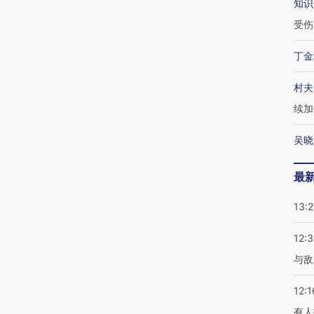
知识
受伤
丁金
村夫
续加
吴晓
最
13:2
12:3
与敌
12:1
有人