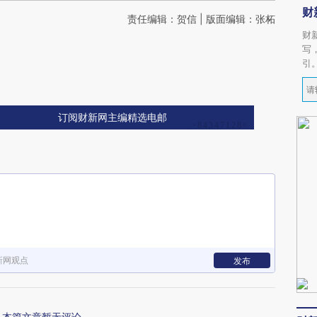
财
责任编辑：贺信 | 版面编辑：张柘
财
写
引
订阅财新网主编精选电邮
新网观点
发布
本篇文章暂无评论