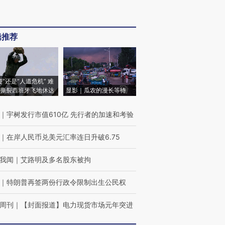
辑推荐
侵”还是“人道危机” 难
撕裂西班牙飞地休达
显影｜瓜农的漫长等待
｜
宇树发行市值610亿 先行者的加速和考验
｜
在岸人民币兑美元汇率连日升破6.75
我闻
｜
艾路明及多名股东被拘
｜
特朗普再签两份行政令限制出生公民权
周刊
｜
【封面报道】电力现货市场元年突进