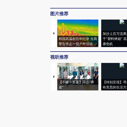
图片推荐
加沙上百万流离
韩国高温创百年纪录 当局
于“塑料烤箱” 
警告停止一切户外活动
康危机
视听推荐
【不唯一答案】不止“养
【特别呈现】寻
老”
有意思的生活方