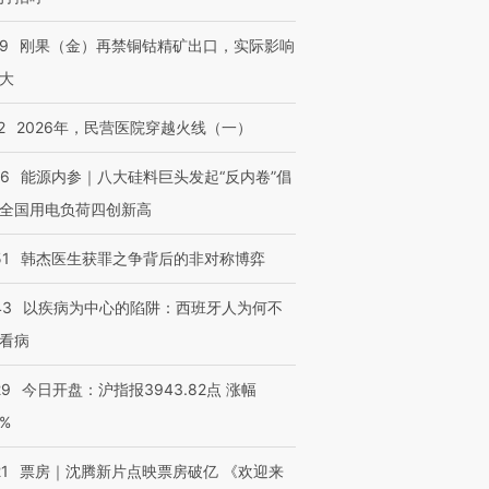
09
刚果（金）再禁铜钴精矿出口，实际影响
大
2
2026年，民营医院穿越火线（一）
06
能源内参｜八大硅料巨头发起“反内卷”倡
全国用电负荷四创新高
51
韩杰医生获罪之争背后的非对称博弈
43
以疾病为中心的陷阱：西班牙人为何不
看病
29
今日开盘：沪指报3943.82点 涨幅
0%
21
票房｜沈腾新片点映票房破亿 《欢迎来