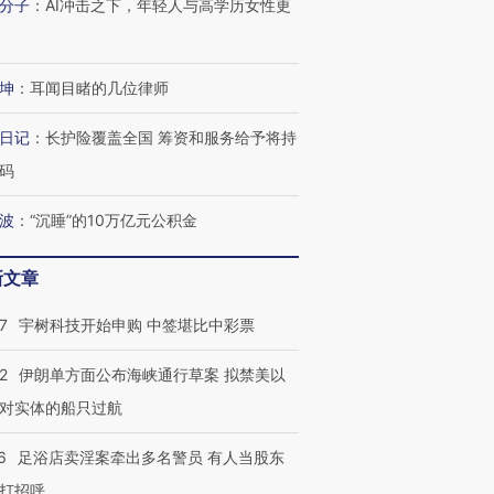
分子
：
AI冲击之下，年轻人与高学历女性更
坤
：
耳闻目睹的几位律师
日记
：
长护险覆盖全国 筹资和服务给予将持
码
波
：
“沉睡”的10万亿元公积金
新文章
7
宇树科技开始申购 中签堪比中彩票
2
伊朗单方面公布海峡通行草案 拟禁美以
对实体的船只过航
6
足浴店卖淫案牵出多名警员 有人当股东
打招呼