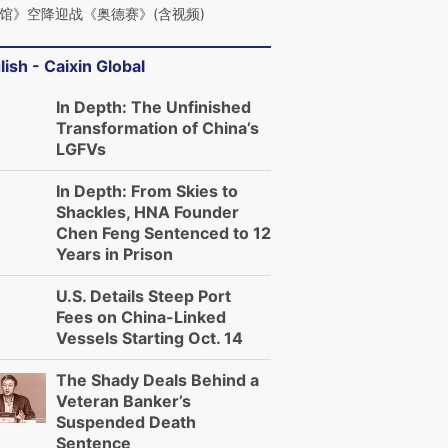
馆》空降迎战《奥德赛》(含视频)
lish - Caixin Global
In Depth: The Unfinished
Transformation of China’s
LGFVs
In Depth: From Skies to
Shackles, HNA Founder
Chen Feng Sentenced to 12
Years in Prison
U.S. Details Steep Port
Fees on China-Linked
Vessels Starting Oct. 14
The Shady Deals Behind a
Veteran Banker’s
Suspended Death
Sentence