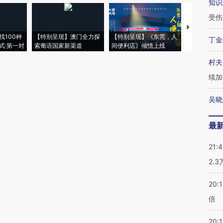
知识
受伤
【推广】走
找100种
【特别呈现】澳门全力探
【特别呈现】《东莞，人
会，让数智科
丁金
式·第一对
索葡语国家新渠道
间便利店》倾情上线
业
村夫
续加
吴晓
最
21:
2.
20:
倍
20:1