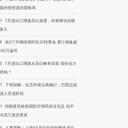
国内锂资源供需格局
1
7月进出口增速高位放缓，价格驱动还能
多久
8
央行7月继续增持近20吨黄金 累计储备超
600万盎司
5
7月进出口增速从高位略有回落 涨价动力
持续？
07
下周前瞻：生态环境法典施行；巴西总统
进入竞选阶段
1
特朗普坚称美国防空弹药库存充足 但不
乌克兰提供更多
24
人事观察｜上海55岁女副市长解冬进京