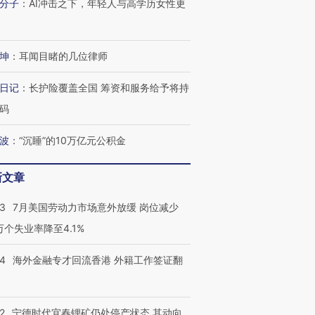
分子
：
AI冲击之下，年轻人与高学历女性更
进第四届链博
【商旅对话】华住集团
技“链”接产
【特别呈现】寻找100种
CFO：不靠规模取胜，华
【特别呈
坤
：
耳闻目睹的几位律师
有意思的生活方式·第三对
住三大增长引擎是什么？
有意思的
日记
：
长护险覆盖全国 筹资和服务给予将持
码
波
：
“沉睡”的10万亿元公积金
新文章
43
7月美国劳动力市场意外放缓 岗位减少
3万个失业率降至4.1%
14
海外金融专才回流香港 外籍工作签证翻
2
宁德时代宜春锂矿仍处停产状态 其动向