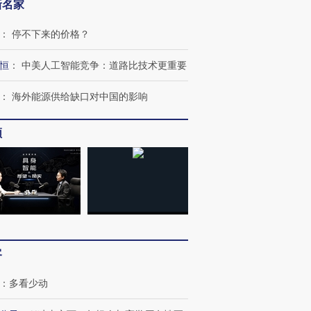
新名家
：
停不下来的价格？
恒
：
中美人工智能竞争：道路比技术更重要
：
海外能源供给缺口对中国的影响
频
跨国走私7万
视线｜被称为“蟑螂”的印
视线｜“入侵”还是“人道危
客
检体内含3种
度Z世代 用街头抗争将教
机”？难民潮撕裂西班牙
秘鲁纳斯
育部长拱下台
飞地休达
13人遇难
：
多看少动