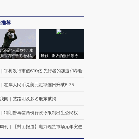
辑推荐
侵”还是“人道危机” 难
撕裂西班牙飞地休达
显影｜瓜农的漫长等待
｜
宇树发行市值610亿 先行者的加速和考验
｜
在岸人民币兑美元汇率连日升破6.75
我闻
｜
艾路明及多名股东被拘
｜
特朗普再签两份行政令限制出生公民权
周刊
｜
【封面报道】电力现货市场元年突进