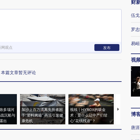
财
伍戈
罗志
易峘
新网观点
发布
视
本篇文章暂无评论
致多瑙河
加沙上百万流离失所者困
视线｜HYROX的吸金
马航飞行员
博
二战沉船与
于“塑料烤箱” 高温引发健
术：是什么让中产们甘
粒摇头丸 尿
露出
康危机
心“花钱找虐”？
毒品
唐涯