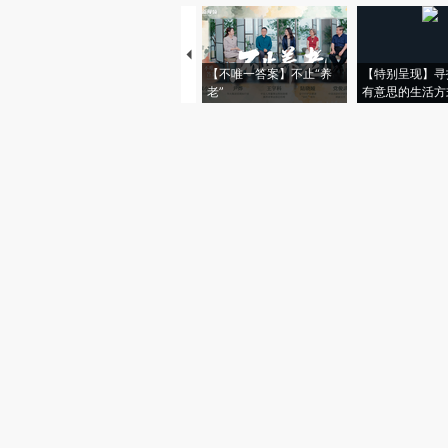
【不唯一答案】不止“养
【特别呈现】寻
老”
有意思的生活方