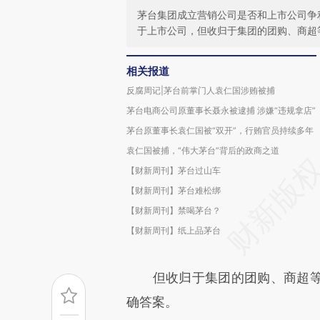
茅台集团成立营销公司是否和上市公司争
于上市公司，但收归于集团的团购、商超
相关报道
反腐周记|茅台前掌门人袁仁国涉贿被捕
茅台电商公司原董事长聂永被逮捕 涉嫌“违规拿店”
茅台原董事长袁仁国被“双开”，行贿官员持续多年
袁仁国被捕，“伟大茅台”背后的政商之道
【财新周刊】茅台过山车
【财新周刊】茅台难松绑
【财新周刊】禁喝茅台？
【财新周刊】纸上品茅台
但收归于集团的团购、商超等
确答案。