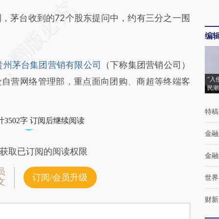
茅台收到的72个股东提问中，约有三分之一围
编
贵州茅台集团营销有限公司
（下称集团营销公司）
“入
设自营网络管理部，重点面向团购、商超等终端客
民潮
特稿
3502字 订阅后继续阅读
金融
获取已订阅的阅读权限
金融
员
订阅/会员升级
世界
文
财新