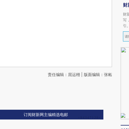
财
财
写
引
责任编辑：屈运栩 | 版面编辑：张柘
订阅财新网主编精选电邮