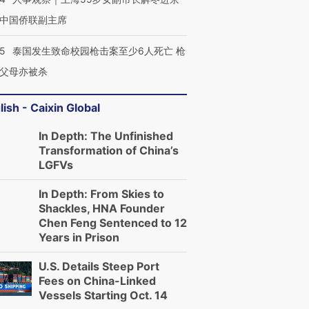
中国侨联副主席
45
泰国发生致命校园枪击案至少6人死亡 枪
父母亦被杀
lish - Caixin Global
In Depth: The Unfinished
Transformation of China’s
LGFVs
In Depth: From Skies to
Shackles, HNA Founder
Chen Feng Sentenced to 12
Years in Prison
U.S. Details Steep Port
Fees on China-Linked
Vessels Starting Oct. 14