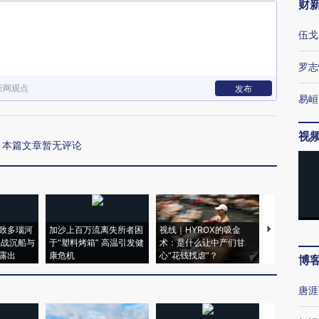
财
伍戈
罗志
新网观点
发布
易峘
视
本篇文章暂无评论
致多瑙河
加沙上百万流离失所者困
视线｜HYROX的吸金
马航飞行员
二战沉船与
于“塑料烤箱” 高温引发健
术：是什么让中产们甘
粒摇头丸 尿
露出
康危机
心“花钱找虐”？
毒品
博
唐涯