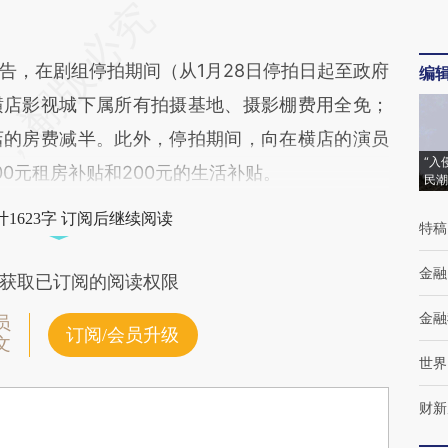
告，在剧组停拍期间（从1月28日停拍日起至政府
编
横店影视城下属所有拍摄基地、摄影棚费用全免；
店的房费减半。此外，停拍期间，向在横店的演员
“入
0元租房补贴和200元的生活补贴。
民潮
1623字 订阅后继续阅读
特稿
金融
获取已订阅的阅读权限
金融
员
订阅/会员升级
文
世界
财新