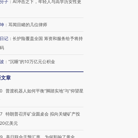
分子
：
AI冲击之下，年轻人与高学历女性更
进第四届链博
【商旅对话】华住集团
技“链”接产
【特别呈现】寻找100种
CFO：不靠规模取胜，华
【特别呈
有意思的生活方式·第三对
住三大增长引擎是什么？
有意思的
坤
：
耳闻目睹的几位律师
日记
：
长护险覆盖全国 筹资和服务给予将持
码
波
：
“沉睡”的10万亿元公积金
新文章
00
普渡机器人如何平衡“脚踏实地”与“仰望星
？
57
特朗普召开矿业圆桌会 拟向关键矿产投
20亿美元
09
美日联合干预汇率，为何影响了黄金