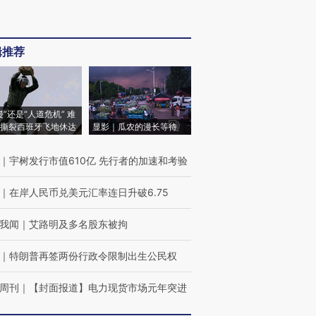
辑推荐
侵”还是“人道危机” 难
撕裂西班牙飞地休达
显影｜瓜农的漫长等待
｜
宇树发行市值610亿 先行者的加速和考验
｜
在岸人民币兑美元汇率连日升破6.75
我闻
｜
艾路明及多名股东被拘
｜
特朗普再签两份行政令限制出生公民权
周刊
｜
【封面报道】电力现货市场元年突进