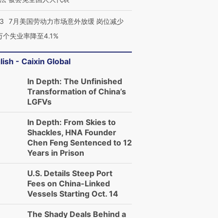
43
7月美国劳动力市场意外放缓 岗位减少
3万个失业率降至4.1%
lish - Caixin Global
In Depth: The Unfinished
Transformation of China’s
LGFVs
In Depth: From Skies to
Shackles, HNA Founder
Chen Feng Sentenced to 12
Years in Prison
U.S. Details Steep Port
Fees on China-Linked
Vessels Starting Oct. 14
The Shady Deals Behind a