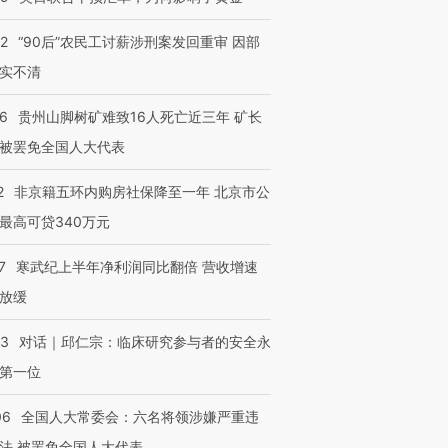
32
“90后”农民工讨薪涉刑案发回重审 因部
实不清
36
贵州山脚树矿难致16人死亡近三年 矿长
被罢免全国人大代表
2
非京籍五环内购房社保降至一年 北京市公
最高可贷340万元
7
寒武纪上半年净利润同比翻倍 营收增速
放缓
53
对话｜邱仁宗：临床研究参与者的安全永
第一位
06
全国人大常委会：六名将领涉嫌严重违
法 被罢免全国人大代表