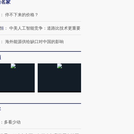
新名家
：
停不下来的价格？
恒
：
中美人工智能竞争：道路比技术更重要
：
海外能源供给缺口对中国的影响
频
跨国走私7万
视线｜被称为“蟑螂”的印
视线｜“入侵”还是“人道危
检体内含3种
度Z世代 用街头抗争将教
机”？难民潮撕裂西班牙
秘鲁纳斯
育部长拱下台
飞地休达
13人遇难
客
：
多看少动