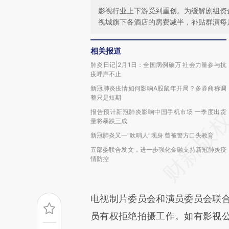
影视行业上下游受到重创。为缓解剧组资
视城旗下各酒店的房费减半，补贴群演每月
相关报道
肺炎日记|2月1日：全国病例破万 社会力量参与抗
疫呼声不止
新冠肺炎疫情如何影响A股鼠年开局？多券商称调
整只是短期
报告预计新冠肺炎影响中国手机市场 一季度出货
量将暴跌三成
新冠肺炎又一“吹哨人”现身 曾被警方口头教育
五部委联合发文，进一步强化金融支持新冠肺炎疫
情防控
电视制片委员会和演员委员会联
员有权拒绝拍摄工作。如有影视