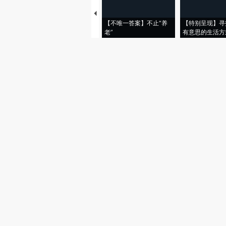
【不唯一答案】不止“养
【特别呈现】寻
老”
有意思的生活方