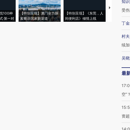
知识
【推广】走
受伤
找100种
【特别呈现】澳门全力探
【特别呈现】《东莞，人
会，让数智科
式·第一对
索葡语国家新渠道
间便利店》倾情上线
业
丁金
村夫
续加
吴晓
最
17:
空”
15:
资超
14: