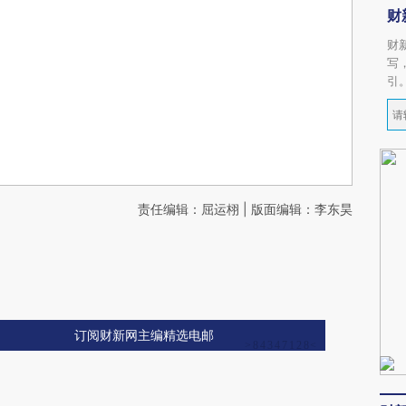
财
财
写
引
责任编辑：屈运栩 | 版面编辑：李东昊
订阅财新网主编精选电邮