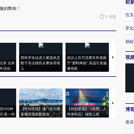
财
服的弊病！
伍戈
2
·
回复
罗志
易峘
视
西班牙休达进入紧急状态
加沙上百万流离失所者困
视线｜HYR
纪录 当局
数千非法移民从摩洛哥闯
于“塑料烤箱” 高温引发健
术：是什么
外活动
入
康危机
心“花钱找虐
【推广】走
博
找100种
【特别呈现】澳门全力探
【特别呈现】《东莞，人
会，让数智科
式·第一对
索葡语国家新渠道
间便利店》倾情上线
业
唐涯