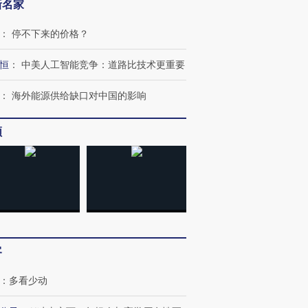
新名家
：
停不下来的价格？
恒
：
中美人工智能竞争：道路比技术更重要
：
海外能源供给缺口对中国的影响
频
OX的吸金
马航飞行员跨国走私7万
视线｜被称为“蟑螂”的印
让中产们甘
粒摇头丸 尿检体内含3种
度Z世代 用街头抗争将教
秘鲁纳斯
”？
毒品
育部长拱下台
13人遇难
进第四届链博
【商旅对话】华住集团
客
技“链”接产
【特别呈现】寻找100种
CFO：不靠规模取胜，华
【特别呈
有意思的生活方式·第三对
住三大增长引擎是什么？
有意思的
：
多看少动