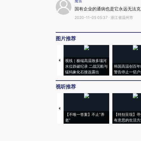
魔笛
国有企业的通病也是它永远无法克
2020-11-05 05:37 · 浙江省温州市
图片推荐
视线｜极端高温致多瑙河
水位跌破纪录 二战沉船与
韩国高温创百年
猛犸象化石接连露出
警告停止一切户
视听推荐
【不唯一答案】不止“养
【特别呈现】寻
老”
有意思的生活方