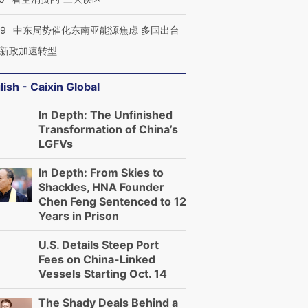
59
中东局势催化东南亚能源焦虑 多国出台
新政加速转型
lish - Caixin Global
In Depth: The Unfinished
Transformation of China’s
LGFVs
In Depth: From Skies to
Shackles, HNA Founder
Chen Feng Sentenced to 12
Years in Prison
U.S. Details Steep Port
Fees on China-Linked
Vessels Starting Oct. 14
The Shady Deals Behind a