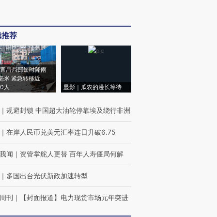
辑推荐
宜昌局部短时降雨
8毫米 紧急转移近
00人
显影｜瓜农的漫长等待
｜
规避封锁 中国超大油轮停靠埃及绕行非洲
｜
在岸人民币兑美元汇率连日升破6.75
我闻
｜
资管掌舵人更替 百年人寿僵局何解
｜
多国出台光伏新政加速转型
周刊
｜
【封面报道】电力现货市场元年突进