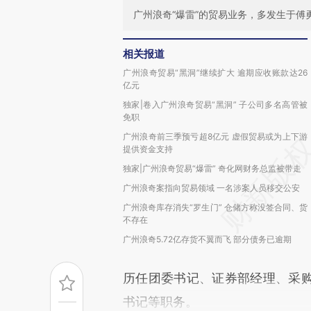
广州浪奇“爆雷”的贸易业务，多发生于傅
相关报道
广州浪奇贸易“黑洞”继续扩大 逾期应收账款达26
亿元
独家|卷入广州浪奇贸易“黑洞” 子公司多名高管被
免职
广州浪奇前三季预亏超8亿元 虚假贸易或为上下游
提供资金支持
独家|广州浪奇贸易“爆雷” 奇化网财务总监被带走
广州浪奇案指向贸易领域 一名涉案人员移交公安
广州浪奇库存消失“罗生门” 仓储方称没签合同、货
不存在
广州浪奇5.72亿存货不翼而飞 部分债务已逾期
历任团委书记、证券部经理、采
书记等职务。