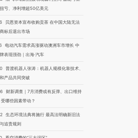
扭亏、净利增超50亿美元
6
贝恩资本宣布收购贡茶 在中国大陆无法
商标后退出市场
6
电动汽车需求高涨驱动澳洲车市增长 中
牌表现强劲｜出海·汽车
00
普渡机器人张涛：机器人规模化靠技术、
和产品共同突破
56
财新调查｜7月消费或有反弹、出口维持
 受哪些因素带动？
42
生态环境法典将施行 最高法明确新旧法
与追责规则
0
看空消费的“三大误区”