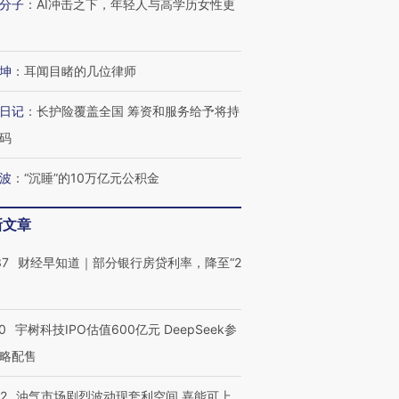
分子
：
AI冲击之下，年轻人与高学历女性更
坤
：
耳闻目睹的几位律师
日记
：
长护险覆盖全国 筹资和服务给予将持
码
波
：
“沉睡”的10万亿元公积金
新文章
37
财经早知道｜部分银行房贷利率，降至“2
0
宇树科技IPO估值600亿元 DeepSeek参
略配售
22
油气市场剧烈波动现套利空间 嘉能可上