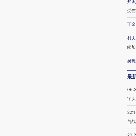
知识
受伤
丁金
村夫
续加
吴晓
最
06:
字头
22:1
与战
20: