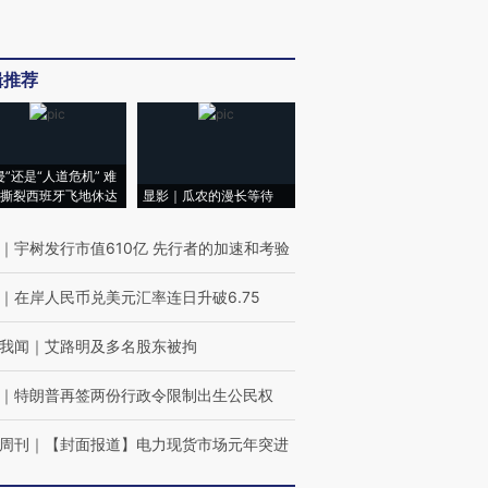
辑推荐
侵”还是“人道危机” 难
撕裂西班牙飞地休达
显影｜瓜农的漫长等待
｜
宇树发行市值610亿 先行者的加速和考验
｜
在岸人民币兑美元汇率连日升破6.75
我闻
｜
艾路明及多名股东被拘
｜
特朗普再签两份行政令限制出生公民权
周刊
｜
【封面报道】电力现货市场元年突进