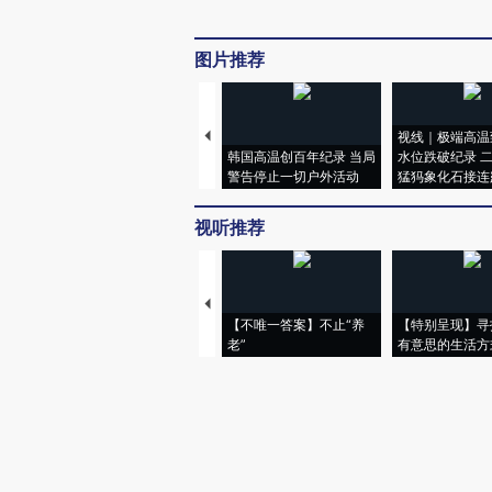
图片推荐
视线｜极端高温
韩国高温创百年纪录 当局
水位跌破纪录 
警告停止一切户外活动
猛犸象化石接连
视听推荐
【不唯一答案】不止“养
【特别呈现】寻
老”
有意思的生活方