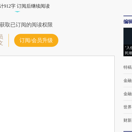
计912字 订阅后继续阅读
编
获取已订阅的阅读权限
员
订阅/会员升级
文
“入
民潮
特稿
金融
金融
世界
财新