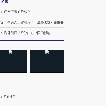
新名家
：
停不下来的价格？
恒
：
中美人工智能竞争：道路比技术更重要
跨国走私7万
视线｜被称为“蟑螂”的印
视线｜“入侵”还是“人道危
：
海外能源供给缺口对中国的影响
检体内含3种
度Z世代 用街头抗争将教
机”？难民潮撕裂西班牙
秘鲁纳斯
育部长拱下台
飞地休达
13人遇难
频
进第四届链博
【商旅对话】华住集团
技“链”接产
【特别呈现】寻找100种
CFO：不靠规模取胜，华
【特别呈
有意思的生活方式·第三对
住三大增长引擎是什么？
有意思的
客
：
多看少动