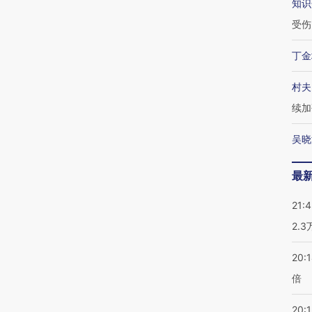
知识
受伤
丁金
村夫
续加
吴晓
最
21:
2.
20:
倍
20:1