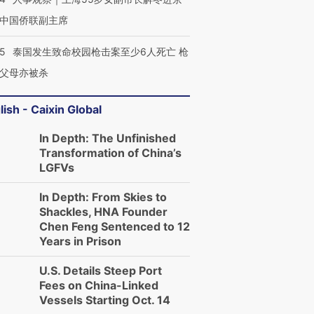
中国侨联副主席
45
泰国发生致命校园枪击案至少6人死亡 枪
父母亦被杀
lish - Caixin Global
In Depth: The Unfinished
Transformation of China’s
LGFVs
In Depth: From Skies to
Shackles, HNA Founder
Chen Feng Sentenced to 12
Years in Prison
U.S. Details Steep Port
Fees on China-Linked
Vessels Starting Oct. 14