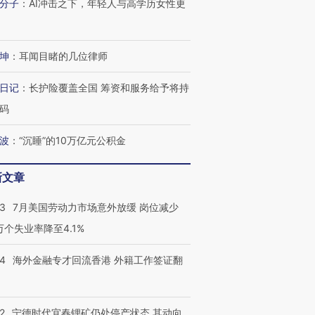
分子
：
AI冲击之下，年轻人与高学历女性更
坤
：
耳闻目睹的几位律师
日记
：
长护险覆盖全国 筹资和服务给予将持
码
波
：
“沉睡”的10万亿元公积金
新文章
43
7月美国劳动力市场意外放缓 岗位减少
3万个失业率降至4.1%
14
海外金融专才回流香港 外籍工作签证翻
2
宁德时代宜春锂矿仍处停产状态 其动向