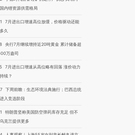
国内锂资源供需格局
1
7月进出口增速高位放缓，价格驱动还能
多久
8
央行7月继续增持近20吨黄金 累计储备超
600万盎司
5
7月进出口增速从高位略有回落 涨价动力
持续？
07
下周前瞻：生态环境法典施行；巴西总统
进入竞选阶段
1
特朗普坚称美国防空弹药库存充足 但不
乌克兰提供更多
24
人事观察｜上海55岁女副市长解冬进京