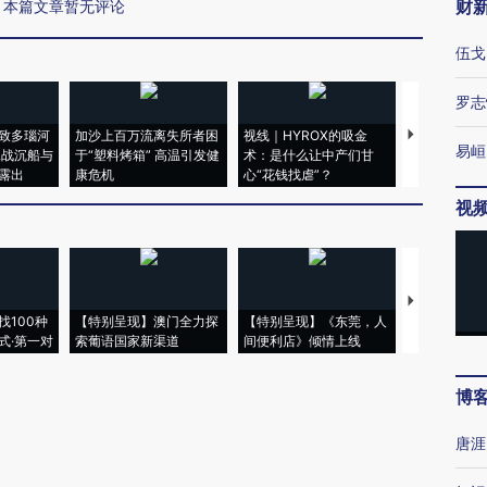
财
本篇文章暂无评论
伍戈
罗志
致多瑙河
加沙上百万流离失所者困
视线｜HYROX的吸金
马航飞行员
易峘
二战沉船与
于“塑料烤箱” 高温引发健
术：是什么让中产们甘
粒摇头丸 尿
露出
康危机
心“花钱找虐”？
毒品
视
【推广】走
找100种
【特别呈现】澳门全力探
【特别呈现】《东莞，人
会，让数智科
式·第一对
索葡语国家新渠道
间便利店》倾情上线
业
博
唐涯