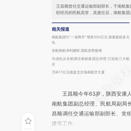
王昌顺曾任交通运输部副部长，于南航集
职经历的民航高管，其接任后，南航集团
相关报道
南航集团引“一省两市”增资300亿元 探索股权多元
化
东航南航净利腰斩 国航逆势微增
马须伦从东航调任南航集团总经理 已轮岗三大航
企
万科17亿元接盘北京海南航空大厦
王昌顺今年63岁，陕西安康人，
南航集团副总经理、民航局副局
昌顺调任交通运输部副部长、党
建等工作。