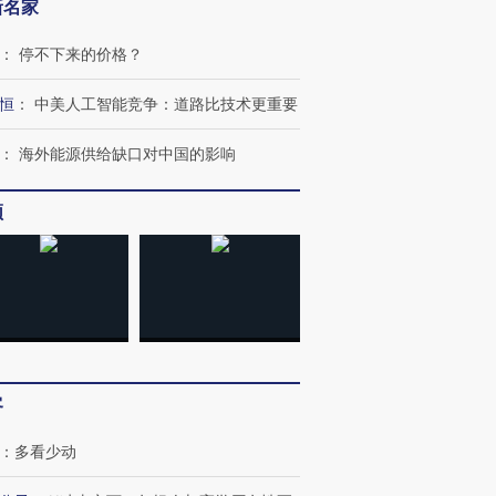
新名家
：
停不下来的价格？
恒
：
中美人工智能竞争：道路比技术更重要
：
海外能源供给缺口对中国的影响
频
客
：
多看少动