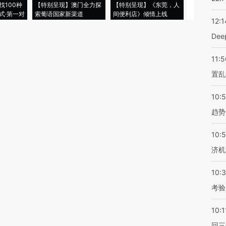
找100种
【特别呈现】澳门全力探
【特别呈现】《东莞，人
会，让数智科
式·第一对
索葡语国家新渠道
间便利店》倾情上线
业
12:1
De
11:5
置乱
10:
趋势
10:
济机
10:
考验
10:1
回三