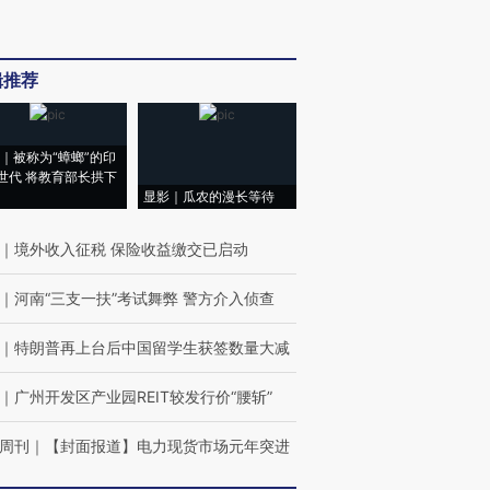
辑推荐
｜被称为“蟑螂”的印
世代 将教育部长拱下
显影｜瓜农的漫长等待
｜
境外收入征税 保险收益缴交已启动
｜
河南“三支一扶”考试舞弊 警方介入侦查
｜
特朗普再上台后中国留学生获签数量大减
｜
广州开发区产业园REIT较发行价“腰斩”
周刊
｜
【封面报道】电力现货市场元年突进