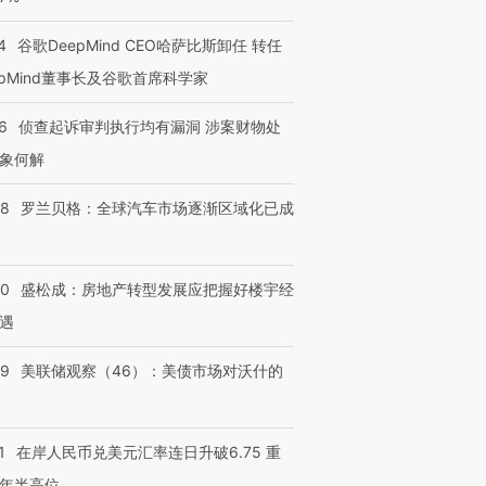
技“链”接产
【特别呈现】寻找100种
CFO：不靠规模取胜，华
【特别呈
有意思的生活方式·第三对
住三大增长引擎是什么？
有意思的
4
谷歌DeepMind CEO哈萨比斯卸任 转任
epMind董事长及谷歌首席科学家
6
侦查起诉审判执行均有漏洞 涉案财物处
象何解
58
罗兰贝格：全球汽车市场逐渐区域化已成
50
盛松成：房地产转型发展应把握好楼宇经
遇
39
美联储观察（46）：美债市场对沃什的
1
在岸人民币兑美元汇率连日升破6.75 重
年半高位