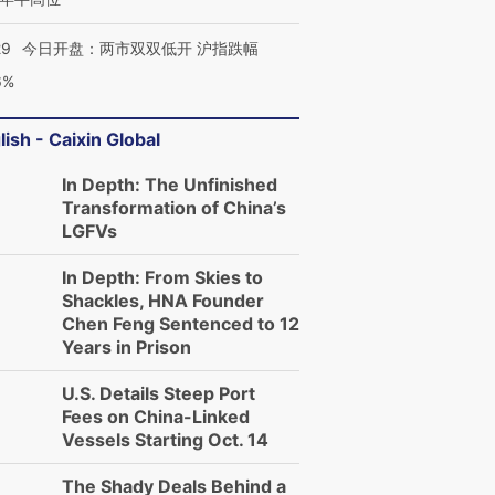
29
今日开盘：两市双双低开 沪指跌幅
6%
lish - Caixin Global
In Depth: The Unfinished
Transformation of China’s
LGFVs
In Depth: From Skies to
Shackles, HNA Founder
Chen Feng Sentenced to 12
Years in Prison
U.S. Details Steep Port
Fees on China-Linked
Vessels Starting Oct. 14
The Shady Deals Behind a