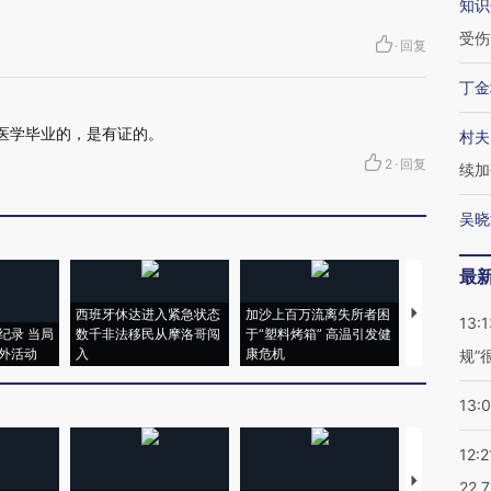
知识
受伤
·
回复
丁金
床医学毕业的，是有证的。
村夫
2
·
回复
续加
吴晓
最
西班牙休达进入紧急状态
加沙上百万流离失所者困
马航飞行员
13:1
纪录 当局
数千非法移民从摩洛哥闯
于“塑料烤箱” 高温引发健
粒摇头丸 尿
外活动
入
康危机
毒品
规”
13:
12:2
【推广】走
22.