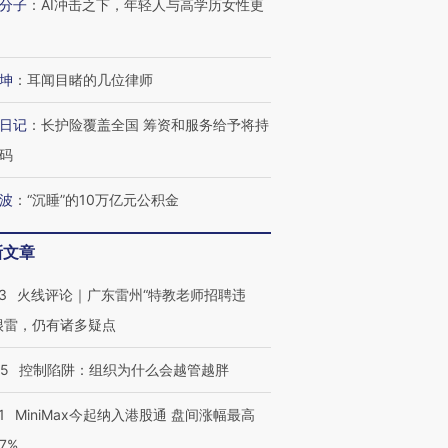
分子
：
AI冲击之下，年轻人与高学历女性更
坤
：
耳闻目睹的几位律师
日记
：
长护险覆盖全国 筹资和服务给予将持
码
波
：
“沉睡”的10万亿元公积金
新文章
跨国走私7万
视线｜HY
3
火线评论｜广东雷州“特教老师招聘违
检体内含3种
泽连斯基密集出访美英 索
秘鲁纳斯卡观光飞机坠毁
术：是什
要防空导弹“救急”
13人遇难
心“花钱找
很雷，仍有诸多疑点
05
控制陷阱：组织为什么会越管越胖
1
MiniMax今起纳入港股通 盘间涨幅最高
进第四届链博
【商旅对话】华住集团
77%