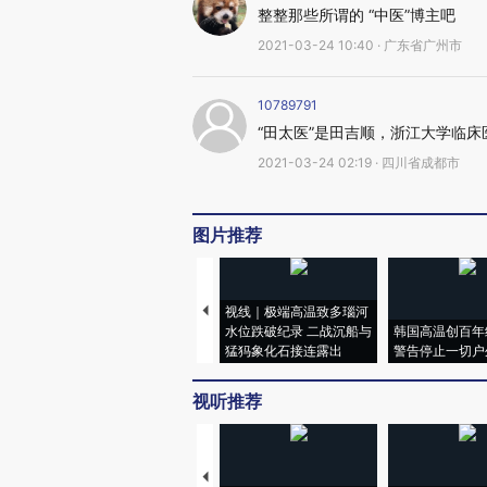
整整那些所谓的 “中医”博主吧
2021-03-24 10:40 · 广东省广州市
10789791
“田太医”是田吉顺，浙江大学临
2021-03-24 02:19 · 四川省成都市
图片推荐
视线｜极端高温致多瑙河
水位跌破纪录 二战沉船与
韩国高温创百年
猛犸象化石接连露出
警告停止一切户
视听推荐