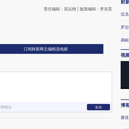
财
责任编辑：屈运栩 | 版面编辑：李东昊
伍戈
罗志
易峘
订阅财新网主编精选电邮
视
博
新网观点
发布
唐涯