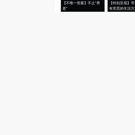
【不唯一答案】不止“养
【特别呈现】寻
老”
有意思的生活方