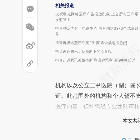
相关报道
央视曝光网络医疗广告投放乱象 上交所向三六零
发监管函
抖音整治内容、电商生态 两月内封3973个炫富账
号
抖音诉腾讯垄断立案 “头腾”诉讼战愈演愈烈
抖音再诉腾讯，反垄断下的流量战
抖音起诉腾讯涉嫌垄断 腾讯称恶意诬陷并将反诉
机构以及公立三甲医院（副）院
证。此范围外的机构和个人暂不
医疗内容，但均需经专业团队审核
本文共计