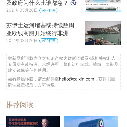
及政府为什么比谁都急？
2021年03月26日
APP打开
苏伊士运河堵塞或持续数周
亚欧线商船开始绕行非洲
2021年03月26日
APP打开
财新网所刊载内容之知识产权为财新传媒及/或相关权利人
专属所有或持有。未经许可，禁止进行转载、摘编、复制及
建立镜像等任何使用。
如有意愿转载，请发邮件至
hello@caixin.com
，获得书面
确认及授权后，方可转载。
推荐阅读