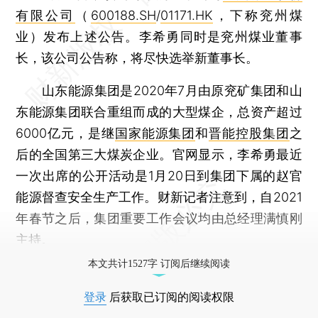
有限公司
（
600188.SH
/
01171.HK
，下称兖州煤
业）发布上述公告。李希勇同时是兖州煤业董事
长，该公司公告称，将尽快选举新董事长。
山东能源集团是2020年7月由原兖矿集团和山
东能源集团联合重组而成的大型煤企，总资产超过
6000亿元，是继
国家能源集团
和
晋能控股集团
之
后的全国第三大煤炭企业。官网显示，李希勇最近
一次出席的公开活动是1月20日到集团下属的赵官
能源督查安全生产工作。财新记者注意到，自2021
年春节之后，集团重要工作会议均由总经理满慎刚
主持。
本文共计1527字 订阅后继续阅读
登录
后获取已订阅的阅读权限