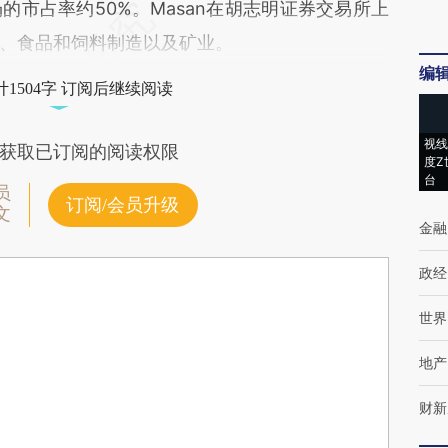
市占率约50%。Masan在胡志明证券交易所上
、食品和饲料制造以及矿业。
编
1504字 订阅后继续阅读
视线
获取已订阅的阅读权限
度Z
台
员
订阅/会员升级
文
金融
政经
世界
地产
财新