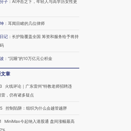
分子
：
AI冲击之下，年轻人与高学历女性更
进第四届链博
【商旅对话】华住集团
技“链”接产
【特别呈现】寻找100种
CFO：不靠规模取胜，华
【特别呈
坤
：
耳闻目睹的几位律师
有意思的生活方式·第三对
住三大增长引擎是什么？
有意思的
日记
：
长护险覆盖全国 筹资和服务给予将持
码
波
：
“沉睡”的10万亿元公积金
新文章
3
火线评论｜广东雷州“特教老师招聘违
很雷，仍有诸多疑点
05
控制陷阱：组织为什么会越管越胖
1
MiniMax今起纳入港股通 盘间涨幅最高
77%