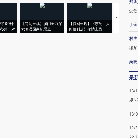
知识
受伤
【推广】走
找100种
【特别呈现】澳门全力探
【特别呈现】《东莞，人
会，让数智科
丁金
式·第一对
索葡语国家新渠道
间便利店》倾情上线
业
村夫
续加
吴晓
最
13:1
规”
13:
12:2
22.