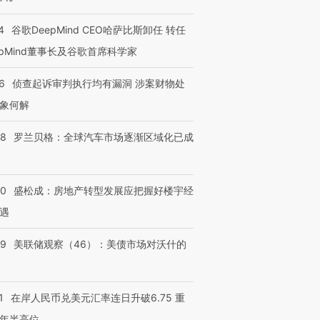
4
谷歌DeepMind CEO哈萨比斯卸任 转任
epMind董事长及谷歌首席科学家
6
侦查起诉审判执行均有漏洞 涉案财物处
象何解
58
罗兰贝格：全球汽车市场逐渐区域化已成
50
盛松成：房地产转型发展应把握好楼宇经
遇
39
美联储观察（46）：美债市场对沃什的
1
在岸人民币兑美元汇率连日升破6.75 重
年半高位