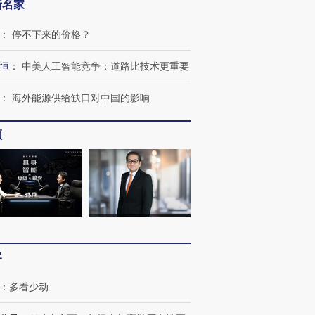
新名家
：
停不下来的价格？
恒
：
中美人工智能竞争：道路比技术更重要
：
海外能源供给缺口对中国的影响
频
跨国走私7万
视线｜HY
客
检体内含3种
泽连斯基密集出访美英 索
秘鲁纳斯卡观光飞机坠毁
术：是什
要防空导弹“救急”
13人遇难
心“花钱找
：
多看少动