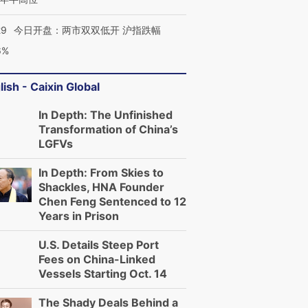
29
今日开盘：两市双双低开 沪指跌幅
6%
lish - Caixin Global
In Depth: The Unfinished
Transformation of China’s
LGFVs
In Depth: From Skies to
Shackles, HNA Founder
Chen Feng Sentenced to 12
Years in Prison
U.S. Details Steep Port
Fees on China-Linked
Vessels Starting Oct. 14
The Shady Deals Behind a