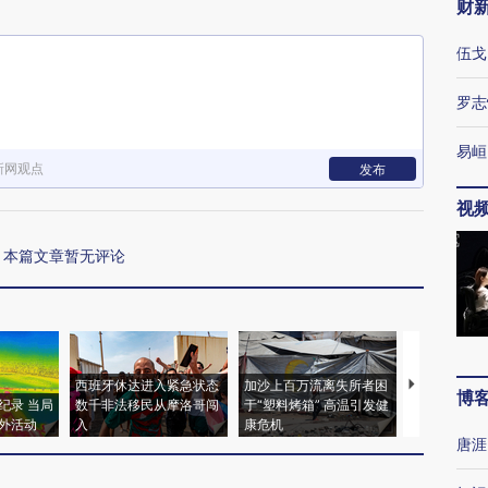
财
伍戈
罗志
易峘
新网观点
发布
视
本篇文章暂无评论
西班牙休达进入紧急状态
加沙上百万流离失所者困
马航飞行员
博
纪录 当局
数千非法移民从摩洛哥闯
于“塑料烤箱” 高温引发健
粒摇头丸 尿
外活动
入
康危机
毒品
唐涯