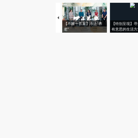
【不唯一答案】不止“养
【特别呈现】寻
老”
有意思的生活方