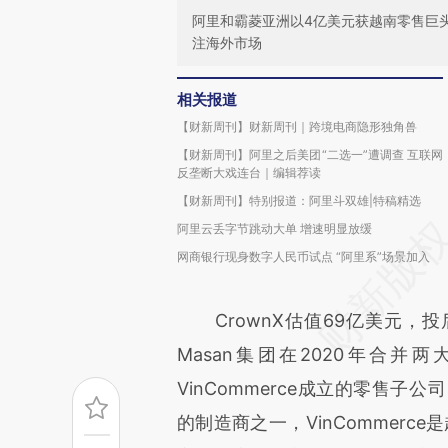
阿里和霸菱亚洲以4亿美元获越南零售巨头
注海外市场
相关报道
【财新周刊】财新周刊｜跨境电商隐形独角兽
【财新周刊】阿里之后美团“二选一”遭调查 互联网
反垄断大戏连台｜编辑荐读
【财新周刊】特别报道：阿里斗双雄|特稿精选
阿里云丢字节跳动大单 增速明显放缓
网商银行现身数字人民币试点 “阿里系”场景加入
CrownX估值69亿美元，投后
Masan集团在2020年合并两大零售
VinCommerce成立的零售子公
的制造商之一，VinCommerc