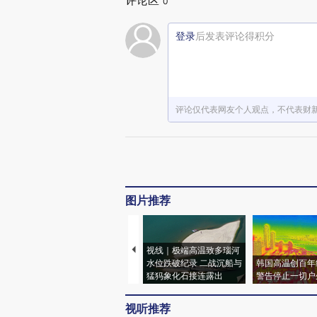
评论区
0
登录
后发表评论得积分
评论仅代表网友个人观点，不代表财
图片推荐
视线｜极端高温致多瑙河
水位跌破纪录 二战沉船与
韩国高温创百年
猛犸象化石接连露出
警告停止一切户
视听推荐