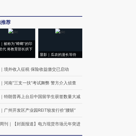
辑推荐
｜被称为“蟑螂”的印
世代 将教育部长拱下
显影｜瓜农的漫长等待
｜
境外收入征税 保险收益缴交已启动
｜
河南“三支一扶”考试舞弊 警方介入侦查
｜
特朗普再上台后中国留学生获签数量大减
｜
广州开发区产业园REIT较发行价“腰斩”
周刊
｜
【封面报道】电力现货市场元年突进