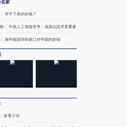
新名家
：
停不下来的价格？
恒
：
中美人工智能竞争：道路比技术更重要
：
海外能源供给缺口对中国的影响
频
客
：
多看少动