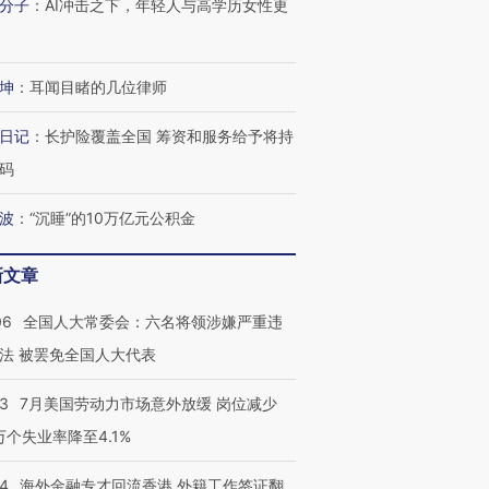
分子
：
AI冲击之下，年轻人与高学历女性更
跨国走私7万
视线｜被称为“蟑螂”的印
视线｜“入侵”还是“人道危
坤
：
耳闻目睹的几位律师
检体内含3种
度Z世代 用街头抗争将教
机”？难民潮撕裂西班牙
秘鲁纳斯
育部长拱下台
飞地休达
13人遇难
日记
：
长护险覆盖全国 筹资和服务给予将持
码
波
：
“沉睡”的10万亿元公积金
进第四届链博
【商旅对话】华住集团
技“链”接产
【特别呈现】寻找100种
CFO：不靠规模取胜，华
【特别呈
新文章
有意思的生活方式·第三对
住三大增长引擎是什么？
有意思的
06
全国人大常委会：六名将领涉嫌严重违
法 被罢免全国人大代表
43
7月美国劳动力市场意外放缓 岗位减少
3万个失业率降至4.1%
14
海外金融专才回流香港 外籍工作签证翻