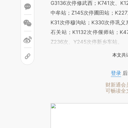
G3136次停修武西；K741次、K1
中牟站；Z145次停圃田站；K22
K31次停穆沟站；K330次停巩义
石关站；K1132次停偃师站；K4
Z236次、Y245次停新乡车站。
本文共计
登录
后
财新通会
可畅读全