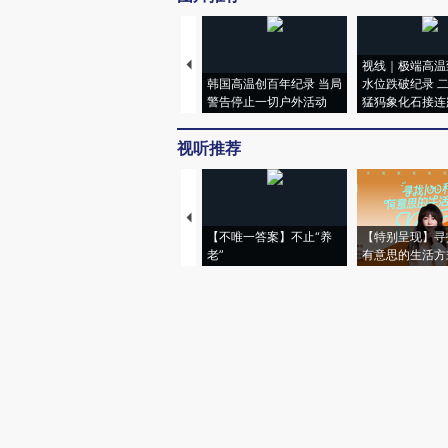
视线｜极端高温
韩国高温创百年纪录 当局
水位跌破纪录 
警告停止一切户外活动
猛犸象化石接连
视听推荐
【不唯一答案】不止“养
【特别呈现】寻
老”
有意思的生活方