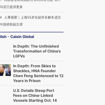
乌克兰提供更多
24
人事观察｜上海55岁女副市长解冬进京
中国侨联副主席
lish - Caixin Global
In Depth: The Unfinished
Transformation of China’s
LGFVs
In Depth: From Skies to
Shackles, HNA Founder
Chen Feng Sentenced to 12
Years in Prison
U.S. Details Steep Port
Fees on China-Linked
Vessels Starting Oct. 14