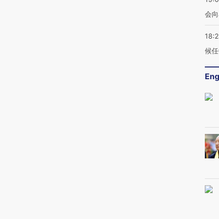
会向
18:
候任
Eng