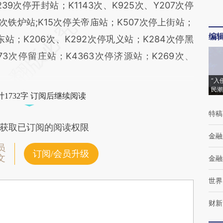
239次停开封站；K1143次、K925次、Y207次停
7次铁炉站;K15次停关帝庙站；K507次停上街站；
编
东站；K206次、K292次停巩义站；K284次停黑
73次停留庄站；K4363次停济源站；K269次、
“入
民潮
1732字 订阅后继续阅读
特稿
获取已订阅的阅读权限
金融
员
订阅/会员升级
文
金融
世界
财新