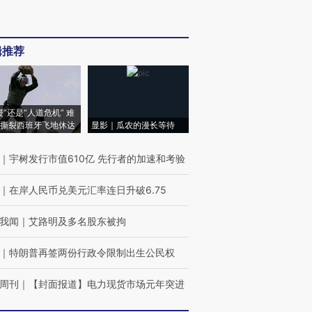
辑推荐
侵”还是“人道危机” 难
撕裂西班牙飞地休达
显影｜瓜农的漫长等待
｜
宇树发行市值610亿 先行者的加速和考验
｜
在岸人民币兑美元汇率连日升破6.75
我闻
｜
艾路明及多名股东被拘
｜
特朗普再签两份行政令限制出生公民权
周刊
｜
【封面报道】电力现货市场元年突进