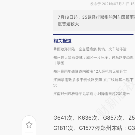
发布于 2021年07月21日 15
7月19日起，35趟经行郑州的列车因暴
度普遍较大
相关报道
暴雨致郑州陆、空交通瘫痪 机场、火车站停运
郑州最大暴雨袭城：城区一片汪洋，过马路要牵绳
｜读图
郑州暴雨地铁隧道内被淹 12人经抢救无效死亡
河南暴雨致多条干线铁路受阻 京广线路基出现下
沉
河南郑州遇极端罕见暴雨 小时降雨量超200毫米
G641次、K636次、G857次、Z
G1811次、G1577停郑州东站；