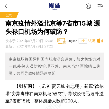
公司
南京疫情外溢北京等7省市15城 源
头禄口机场为何破防？
发布于 2021年07月29日 12:08
试听
English
T中
更新于 2021年07月29日 21:22
南京机场将国际和国内航班混合运营，加之机场方对
一线外包人员防控管理不善、南京当地医院哨点失
灵，共同导致疫情迅速蔓延
【财新网】（记者 贾天琼 包志明）
新冠“德尔
塔”变异毒株在南京机场“破防”，导致疫情迅速外溢
至7省市15城，整体感染人数超200人。