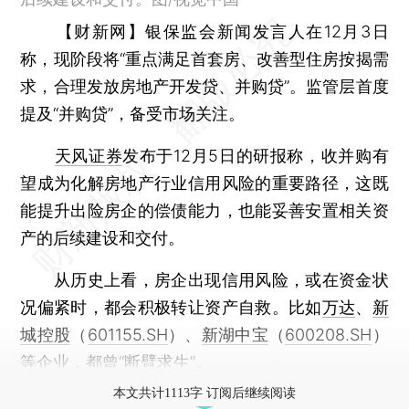
【财新网】
银保监会新闻发言人在12月3日
称，现阶段将“重点满足首套房、改善型住房按揭需
求，合理发放房地产开发贷、并购贷”。监管层首度
提及“并购贷”，备受市场关注。
天风证券
发布于12月5日的研报称，收并购有
望成为化解房地产行业信用风险的重要路径，这既
能提升出险房企的偿债能力，也能妥善安置相关资
产的后续建设和交付。
从历史上看，房企出现信用风险，或在资金状
况偏紧时，都会积极转让资产自救。比如
万达
、
新
城控股
（
601155.SH
）、
新湖中宝
（
600208.SH
）
等企业，都曾“断臂求生”。
本文共计1113字 订阅后继续阅读